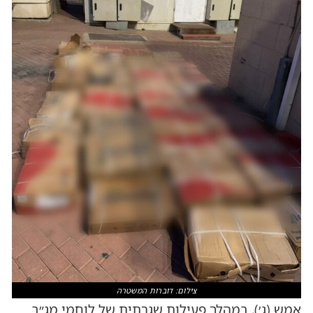
צילום: דוברות המשטרה
אמש (ג׳), במהלך פעילות שגרתית של לוחמי מג״ב