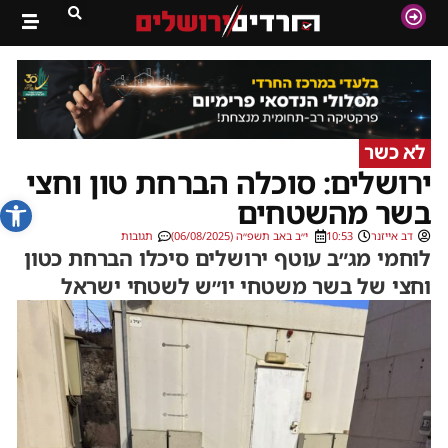
לא כשר
ירושלים: סוכלה הברחת טון וחצי
פתח סרג
בשר מהשטחים
דב אייזנר
10:53
י״ב באב תשפ״ה (06/08/2025)
תגובות
לוחמי מג״ב עוטף ירושלים סיכלו הברחת כטון
וחצי של בשר משטחי יו״ש לשטחי ישראל