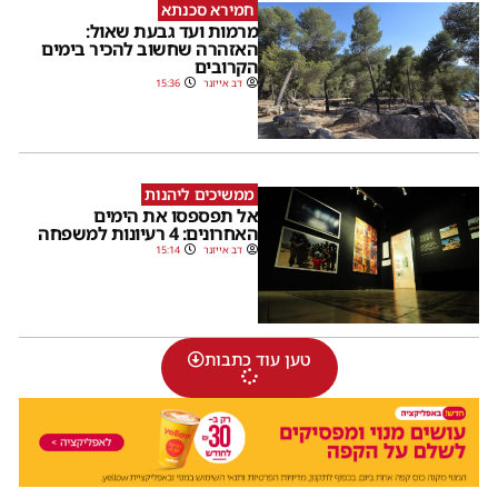
חמירא סכנתא
מרמות ועד גבעת שאול:
האזהרה שחשוב להכיר בימים
הקרובים
דב אייזנר
15:36
ממשיכים ליהנות
אל תפספסו את הימים
האחרונים: 4 רעיונות למשפחה
דב אייזנר
15:14
טען עוד כתבות