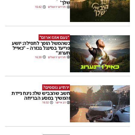
שלך'
חרדים ירושלים
16:42
''נעם אונז ארום''
כשהמשל הופך לתפילה: יושע
פריעד בסינגל בכורה – "כאייל
תערוג"
חרדים ירושלים
16:39
ירתיע נוספים?
חשב שהכביש שלו: ניגח ניידת
והמשיך במסע הבריחה
דב אייזנר
16:32