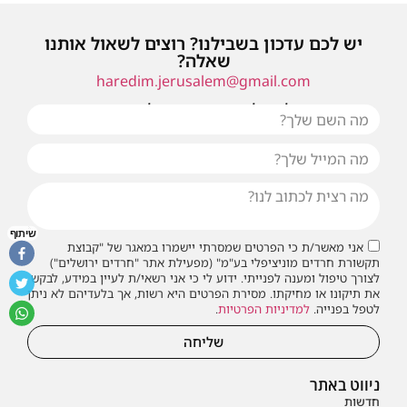
יש לכם עדכון בשבילנו? רוצים לשאול אותנו
שאלה?
haredim.jerusalem@gmail.com
או שילחו אלינו פנייה ונחזור אליכם בהקדם
שיתוף
אני מאשר/ת כי הפרטים שמסרתי יישמרו במאגר של "קבוצת
תקשורת חרדים מוניציפלי בע"מ" (מפעילת אתר "חרדים ירושלים")
לצורך טיפול ומענה לפנייתי. ידוע לי כי אני רשאי/ת לעיין במידע, לבקש
את תיקונו או מחיקתו. מסירת הפרטים היא רשות, אך בלעדיהם לא ניתן
לטפל בפנייה.
למדיניות הפרטיות
.
שליחה
ניווט באתר
חדשות