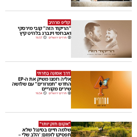
קליפ מרהיב
"הריקוד הזה" קובי מירסקי
ואברומי וינברג בלהיט קיץ
חרדים ירושלים
16:57
דֶּרֶךְ אֱמוּנָה בָחָרְתִּי
אליה רומנו משיק את ה-EP
החדש "תמרורים" עם שלושה
שירים מקוריים
חרדים ירושלים
16:54
''אקום חזק יותר''
שלמה חיים בסינגל שלא
תפסיקו לזמזם: 'הלב שלי –