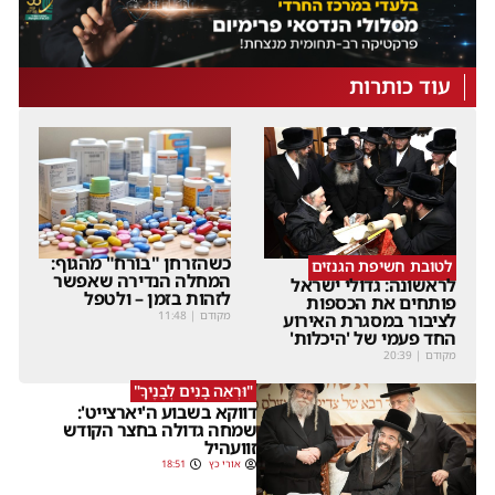
עוד כותרות
כשהזרחן "בורח" מהגוף:
לטובת חשיפת הגנזים
המחלה הנדירה שאפשר
לראשונה: גדולי ישראל
לזהות בזמן – ולטפל
פותחים את הכספות
מקודם
|
11:48
לציבור במסגרת האירוע
החד פעמי של 'היכלות'
מקודם
|
20:39
"וּרְאֵה בָנִים לְבָנֶיךָ"
דווקא בשבוע ה'יארצייט':
שמחה גדולה בחצר הקודש
זוועהיל
אורי כץ
18:51