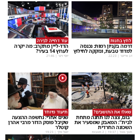
לחץ בחנות
עוד דחייה לבירה
דרמה בקניון רמות: נכנסה
הדד-ליין מתקרב: מה יקרה
למדוד טבעת, ונזקקה לחילוץ
לערוץ 14 בעיר?
דב אייזנר
|
22:23
יוסי וינר
|
21:46
1
שאלו את התושבים?
תיעוד מיוחד
"בום, צצה לנו תחנה מתחת
שנים אחרי: נחשפה ההצעה
לבית": המאבק שמסעיר את
שקיבל פוסק הדור מרבי אהרן
השכונה החרדית
קוטלר
חנוך פוגל
|
19:37
| 2 תגובות
יואל וולך
|
19:23