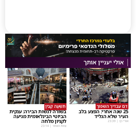
אולי יעניין אותך
דם עבדיך השפוך
תִּשְׁעָה קַבִּין
25 שנה אחרי: הפצע בלב
בשורה לנשות הבירה: ענקית
העיר שלא הגליד
הביוטי הבינלאומית מגיעה
לקניון מלחה
אורי כץ
|
23:39
צוות האתר
|
23:14