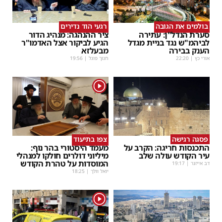
בולמים את הגובה
רגעי הוד נדירים
סערת הנדל"ן: עתירה
ציר ההנהגה: מנהיג הדור
לביהמ"ש נגד בניית מגדל
הגיע לביקור אצל האדמו"ר
הענק בבירה
מבעלזא
אורי כץ
|
22:20
חנוך פוגל
|
19:56
1
פסגה רגישה
צפו בתיעוד
התכנסות חריגה: הקרב על
מעמד היסטורי בהר נוף:
עיר הקודש עולה שלב
מיליוני דולרים חולקו למנהלי
המוסדות על טהרת הקודש
דב אייזנר
|
19:17
יואל וולך
|
18:25
1