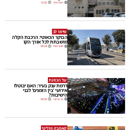
יואל וולך
12:02
שימו לב
הבוקר הכאוטי: הרכבת הקלה
מושבתת לכל אורך הקו
חנוך פוגל
09:54
על הכוונת
דרמת ענק בעיר: האם יבוטלו
אירועי 'בין הזמנים' לבני
הישיבות?
דב אייזנר
09:30
קאמבק פוליטי