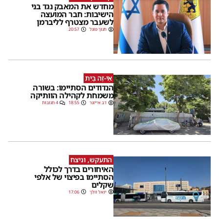
מחדש את המאבק נגד בני
הישיבות: חבר המועצה
לשעבר מצטרף לליברמן
חנוך פוגל
20:57
אֵי-זֶה בַּיִת
הנדודים הסתיימו: בשורה
משמחת לקהילה הוותיקה
דב אייזנר
18:55
4 תגובות
התעקש, וניצח
האיחורים בדרך לכולל
הסתיימו בפיצוי של אלפי
שקלים
יואל וולך
17:06