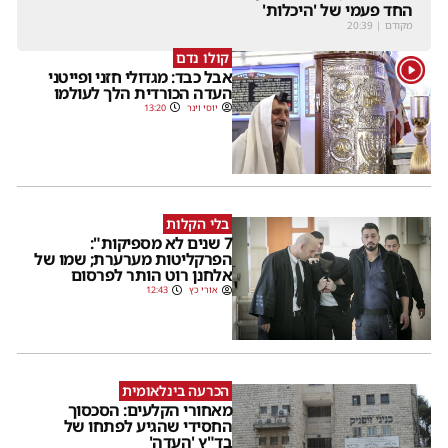
החד פעמי של 'היכלות'
מקודם
|
20:39
קולו נדם
1
אבל כבד: מגדולי חזני ופייטני
העדה הכורדית הלך לעולמו
יוסי וינר
13:20
בלי הקלות
7 שנים לא מספיקות":
הפרקליטות מערערת; שמו של
אלחנן רוט הותר לפרסום
אורי כץ
12:43
הכרעה בינלאומית
מאחורי הקלעים: הסכסוך
החסידי שהגיע לפתחו של
בד"ץ 'העדה'