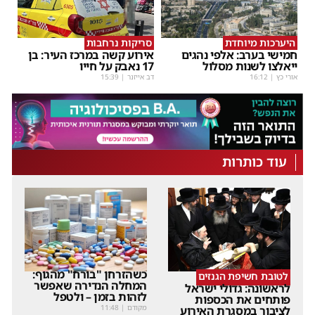
היערכות מיוחדת
סריקות נרחבות
חמישי בערב: אלפי נהגים
אירוע קשה במרכז העיר: בן
ייאלצו לשנות מסלול
17 נאבק על חייו
אורי כץ
|
16:12
דב אייזנר
|
15:39
עוד כותרות
כשהזרחן "בורח" מהגוף:
לטובת חשיפת הגנזים
המחלה הנדירה שאפשר
לראשונה: גדולי ישראל
לזהות בזמן – ולטפל
פותחים את הכספות
מקודם
|
11:48
לציבור במסגרת האירוע