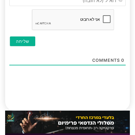
(לא
חובה
COMMENTS
0