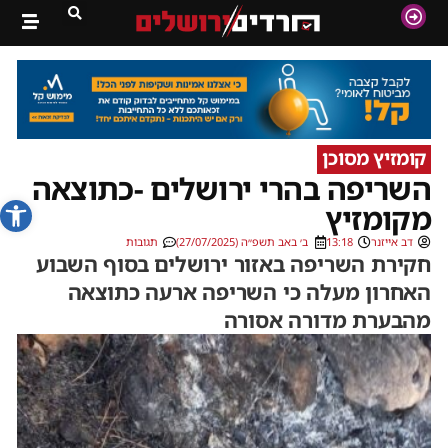
קומזיץ מסוכן
השריפה בהרי ירושלים -כתוצאה
פתח סרג
מקומזיץ
דב אייזנר
13:18
ב׳ באב תשפ״ה (27/07/2025)
תגובות
חקירת השריפה באזור ירושלים בסוף השבוע
האחרון מעלה כי השריפה ארעה כתוצאה
מהבערת מדורה אסורה