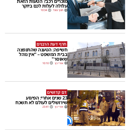
מוכרים רכב? הטעות הזאת
עלולה לעלות לכם ביוקר
חנוך פוגל
10:34
חרף דעת הרבנים
חשיפה: הטענה שהתנפצה
בבית המשפט – "אין נוהל
שאוסר"
אורי כץ
10:10
דם קדושים
23 שנים אחרי: הפיגוע
שירושלים לעולם לא תשכח
אורי כץ
23:41