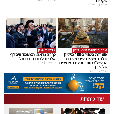
שקלים
יוסי וינר
|
16:54
יואל וולך
|
17:06
ערך היסטורי יוצא דופן
גלריית ענק
אוצרות בשווי כ-100 מיליון
כך זה נראה: המעמד שסחף
דולר נחשפו בעיר: מכיפת
אלפים לרחבת הכותל
הבעש"ט ועד חפציו האישיים
דב אייזנר
|
16:05
של מרן
דב אייזנר
|
16:17
עוד כותרות