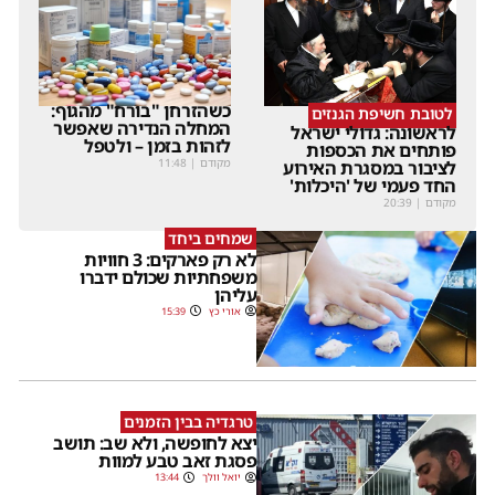
כשהזרחן "בורח" מהגוף:
לטובת חשיפת הגנזים
המחלה הנדירה שאפשר
לראשונה: גדולי ישראל
לזהות בזמן – ולטפל
פותחים את הכספות
מקודם
|
11:48
לציבור במסגרת האירוע
החד פעמי של 'היכלות'
מקודם
|
20:39
שמחים ביחד
לא רק פארקים: 3 חוויות
משפחתיות שכולם ידברו
עליהן
אורי כץ
15:39
טרגדיה בבין הזמנים
יצא לחופשה, ולא שב: תושב
פסגת זאב טבע למוות
יואל וולך
13:44