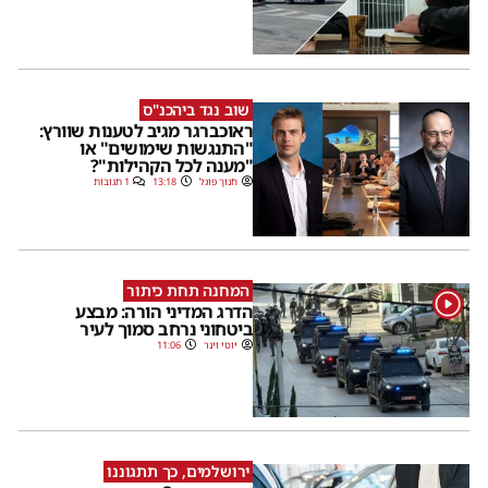
שוב נגד ביהכנ"ס
ראוכברגר מגיב לטענות שוורץ:
"התנגשות שימושים" או
"מענה לכל הקהילות"?
חנוך פוגל
13:18
1 תגובות
המחנה תחת כיתור
1
הדרג המדיני הורה: מבצע
ביטחוני נרחב סמוך לעיר
יוסי וינר
11:06
ירושלמים, כך תתגוננו