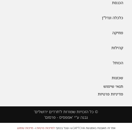
הכנסת
כלכלה ונדל"ן
מוזיקה
קהילות
הכותל
שכונות
תנאי שימוש
מדיניות פרטיות
© כל הזכויות שמורות ל'חרדים ירושלים'
נבנה ע"י 'אמפסיס - פרסום'
אתר זה מאובטח באמצעות reCAPTCHA וגוגל בכפוף
למדיניות פרטיות
ו-
מדיניות שימוש
.