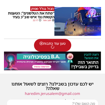
הכול בגלל מסוק
"פתח את הטלפונים": הטענות
הקשות נגד איש שב"כ בעיר
חנוך פוגל
22:17
טען עוד כתבות
יש לכם עדכון בשבילנו? רוצים לשאול אותנו
שאלה?
haredim.jerusalem@gmail.com
או שילחו אלינו פנייה ונחזור אליכם בהקדם