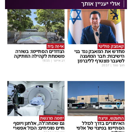
אולי יעניין אותך
קאמבק פוליטי
אֵי-זֶה בַּיִת
מחדש את המאבק נגד בני
הנדודים הסתיימו: בשורה
הישיבות: חבר המועצה
משמחת לקהילה הוותיקה
לשעבר מצטרף לליברמן
דב אייזנר
|
18:55
חנוך פוגל
|
20:57
התעקש, וניצח
יוזמה מרגשת
האיחורים בדרך לכולל
גם שמחה'לה, אלחנן ויוסף
הסתיימו בפיצוי של אלפי
חיים מוכיחים: הכול אפשרי