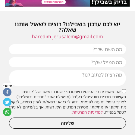
יש לכם עדכון בשבילנו? רוצים לשאול אותנו
שאלה?
haredim.jerusalem@gmail.com
או שילחו אלינו פנייה ונחזור אליכם בהקדם
שיתוף
אני מאשר/ת כי הפרטים שמסרתי יישמרו במאגר של "קבוצת
תקשורת חרדים מוניציפלי בע"מ" (מפעילת אתר "חרדים ירושלים")
לצורך טיפול ומענה לפנייתי. ידוע לי כי אני רשאי/ת לעיין במידע, לבקש
את תיקונו או מחיקתו. מסירת הפרטים היא רשות, אך בלעדיהם לא ניתן
לטפל בפנייה.
למדיניות הפרטיות
.
שליחה