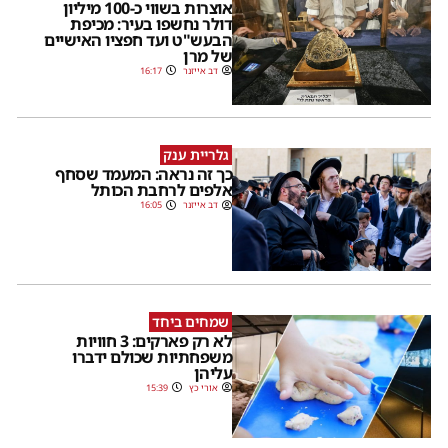
אוצרות בשווי כ-100 מיליון
דולר נחשפו בעיר: מכיפת
הבעש"ט ועד חפציו האישיים
של מרן
דב אייזנר
16:17
גלריית ענק
כך זה נראה: המעמד שסחף
אלפים לרחבת הכותל
דב אייזנר
16:05
שמחים ביחד
לא רק פארקים: 3 חוויות
משפחתיות שכולם ידברו
עליהן
אורי כץ
15:39