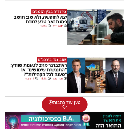
טרגדיה בבין הזמנים
יצא לחופשה, ולא שב: תושב
פסגת זאב טבע למוות
יואל וולך
13:44
שוב נגד ביהכנ"ס
ראוכברגר מגיב לטענות שוורץ:
"התנגשות שימושים" או
"מענה לכל הקהילות"?
חנוך פוגל
13:18
1 תגובות
טען עוד כתבות