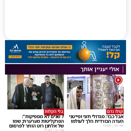
אולי יעניין אותך
1
קולו נדם
בלי הקלות
אבל כבד: מגדולי חזני ופייטני
7 שנים לא מספיקות":
העדה הכורדית הלך לעולמו
הפרקליטות מערערת; שמו
של אלחנן רוט הותר לפרסום
יוסי וינר
|
13:20
אורי כץ
|
12:43