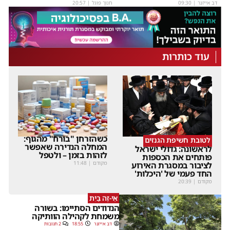
דב אייזנר
|
09:30
חנוך פוגל
|
20:57
עוד כותרות
כשהזרחן "בורח" מהגוף:
לטובת חשיפת הגנזים
המחלה הנדירה שאפשר
לראשונה: גדולי ישראל
לזהות בזמן – ולטפל
פותחים את הכספות
מקודם
|
11:48
לציבור במסגרת האירוע
החד פעמי של 'היכלות'
מקודם
|
20:39
אֵי-זֶה בַּיִת
הנדודים הסתיימו: בשורה
משמחת לקהילה הוותיקה
דב אייזנר
18:55
2 תגובות