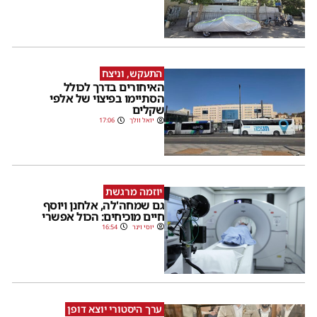
התעקש, וניצח
האיחורים בדרך לכולל
הסתיימו בפיצוי של אלפי
שקלים
יואל וולך
17:06
יוזמה מרגשת
גם שמחה'לה, אלחנן ויוסף
חיים מוכיחים: הכול אפשרי
יוסי וינר
16:54
ערך היסטורי יוצא דופן