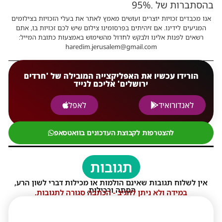
בהסתברות של .95%
אנו מכבדים זכויות יוצרים ועושים מאמץ לאתר את בעלי הזכויות בצילומים
המגיעים לידינו. אם זיהיתים בפרסומינו צילום שיש לכם זכויות בו, אתם
רשאים לפנות אלינו ולבקש לחדול מהשימוש באמצעות כתובת המייל:
haredim.jerusalem@gmail.com
הורידו עכשיו את האפליקצייה המובילה של 'חרדים
ירושלים' אליכם לנייד
לאנדורואיד
לאפל
להצטרפות לקבוצת העדכונים בוואטסאפ
תגובות
אין לשלוח תגובות שאינם הולמות או מכילות דברי לשון הרע,
הסתה ורכילות.
במידה ולא ניתן להגיב - הכתבה סגורה לתגובות.