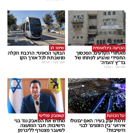
הכרעה בינלאומית
שימו לב
מאחורי הקלעים: הסכסוך
הבוקר הכאוטי: הרכבת הקלה
החסידי שהגיע לפתחו של
מושבתת לכל אורך הקו
בד"ץ 'העדה'
חנוך פוגל
|
09:54
יואל וולך
|
12:02
על הכוונת
קאמבק פוליטי
דרמת ענק בעיר: האם יבוטלו
מחדש את המאבק נגד בני
אירועי 'בין הזמנים' לבני
הישיבות: חבר המועצה
הישיבות?
לשעבר מצטרף לליברמן