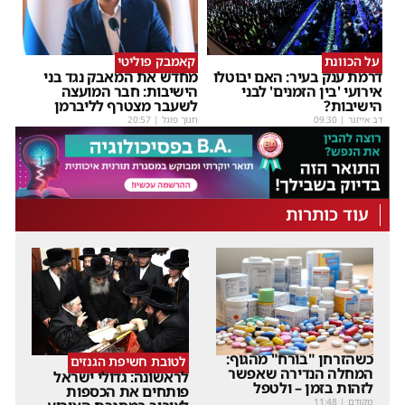
על הכוונת
קאמבק פוליטי
דרמת ענק בעיר: האם יבוטלו
מחדש את המאבק נגד בני
אירועי 'בין הזמנים' לבני
הישיבות: חבר המועצה
הישיבות?
לשעבר מצטרף לליברמן
דב אייזנר
|
09:30
חנוך פוגל
|
20:57
עוד כותרות
כשהזרחן "בורח" מהגוף:
לטובת חשיפת הגנזים
המחלה הנדירה שאפשר
לראשונה: גדולי ישראל
לזהות בזמן – ולטפל
פותחים את הכספות
מקודם
|
11:48