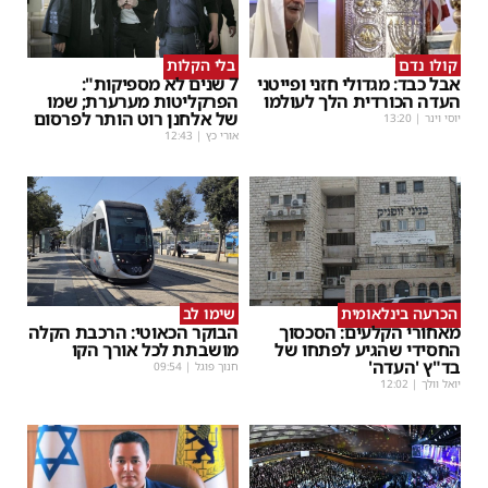
קולו נדם
בלי הקלות
אבל כבד: מגדולי חזני ופייטני
7 שנים לא מספיקות":
העדה הכורדית הלך לעולמו
הפרקליטות מערערת; שמו
של אלחנן רוט הותר לפרסום
יוסי וינר
|
13:20
אורי כץ
|
12:43
הכרעה בינלאומית
שימו לב
מאחורי הקלעים: הסכסוך
הבוקר הכאוטי: הרכבת הקלה
החסידי שהגיע לפתחו של
מושבתת לכל אורך הקו
בד"ץ 'העדה'
חנוך פוגל
|
09:54
יואל וולך
|
12:02