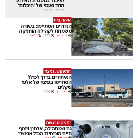
לציבור במסגרת האירוע
החד פעמי של 'היכלות'
מקודם
|
20:39
אֵי-זֶה בַּיִת
הנדודים הסתיימו: בשורה
משמחת לקהילה הוותיקה
דב אייזנר
18:55
2 תגובות
התעקש, וניצח
האיחורים בדרך לכולל
הסתיימו בפיצוי של אלפי
שקלים
יואל וולך
17:06
יוזמה מרגשת
גם שמחה'לה, אלחנן ויוסף
חיים מוכיחים: הכול אפשרי
יוסי וינר
16:54