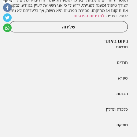
תקשורת חרדים מוניציפלי בע"מ" (מפעילת אתר "חרדים ירושלים")
שיתוף
לצורך טיפול ומענה לפנייתי. ידוע לי כי אני רשאי/ת לעיין במידע, לבקש
את תיקונו או מחיקתו. מסירת הפרטים היא רשות, אך בלעדיהם לא ניתן
לטפל בפנייה.
למדיניות הפרטיות
.
שליחה
ניווט באתר
חדשות
חרדים
ספרא
הכנסת
כלכלה ונדל"ן
מוזיקה