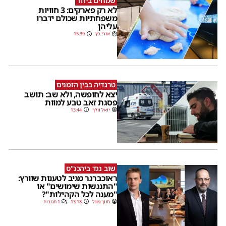
שמחים ביחד
לא רק פארקים: 3 חוויות
משפחתיות שכולם ידברו
עליהן
אורי כץ
15:39
טרגדיה בבין הזמנים
יצא לחופשה, ולא שב: תושב
פסגת זאב טבע למוות
יואל וולך
13:44
שוב נגד ביהכנ"ס
ראוכברגר מגיב לטענות שוורץ:
"התנגשות שימושים" או
"מענה לכל הקהילות"?
חנוך פוגל
13:18
1 תגובות