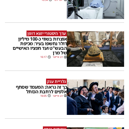
ערך היסטורי יוצא דופן
אוצרות בשווי כ-100 מיליון
דולר נחשפו בעיר: מכיפת
הבעש"ט ועד חפציו האישיים
של מרן
דב אייזנר
16:17
גלריית ענק
כך זה נראה: המעמד שסחף
אלפים לרחבת הכותל
דב אייזנר
16:05