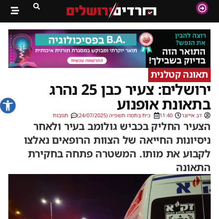
תאונה קטלנית
ירושלים: צעיר כבן 25 נהרג
פתח סרג
בתאונת אופנוע
דב אייזנר
11:40
כ״ח בתמוז תשפ״ה (24/07/2025)
תגובות
הצעיר החליק בכביש גולומב בעיר ולאחר
ניסיונות החייאה של הצוות הרופאים נאלצו
לקבוע את מותו. המשטרה פתחה בחקירת
התאונה