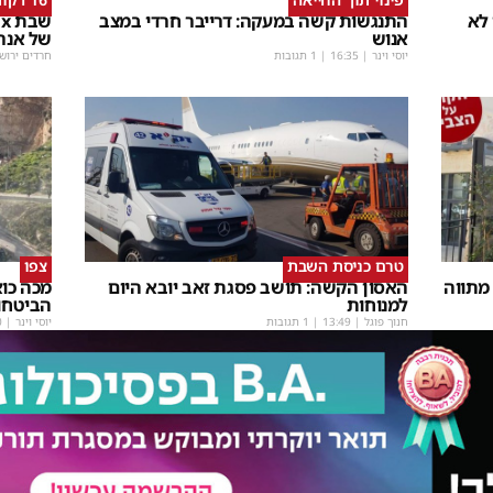
 לא
התנגשות קשה במעקה: דרייבר חרדי במצב
אנוש
של אנר
יוסי וינר
|
16:35
| 1 תגובות
חרדים ירוש
טרם כניסת השבת
צפו
מתווה
האסון הקשה: תושב פסגת זאב יובא היום
מכה כו
למנוחות
הביטחו
חנוך פוגל
|
13:49
| 1 תגובות
יוסי וינר
|
0