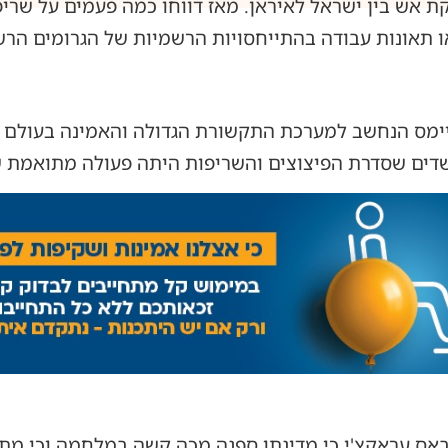
 אש בין ישראל לאיראן. מאז דווחו כמה פעמים על שריפ
או תאונות עבודה בהתייחסויות הרשמיות של הגרומים הרש
יימס הנחשב למערכת התקשורת הגדולה והאמינה בעולם כי
שדים שסדרת הפיצוצים והשריפות היתה פעולה מתואמת של
אס עראקצ'י כי מדינתו ספגה מכה קשה במלחמה וכי מת