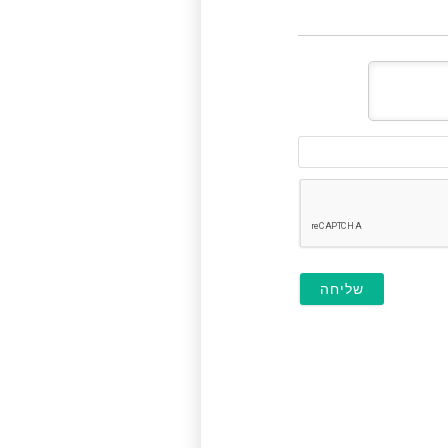
דוא"ל
(לא
חובה)