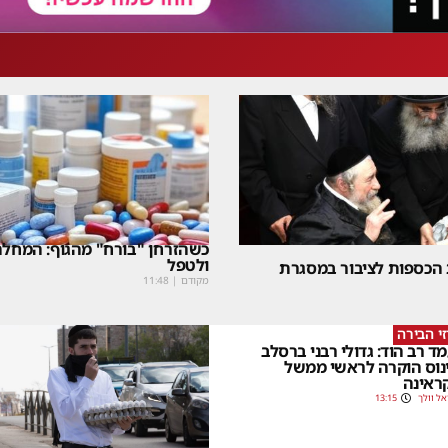
כשהזרחן "בורח" מהגוף: המחלה
ולטפל
 הכספות לציבור במסגרת
מקודם
|
11:48
י הבירה
ד רב הוד: גדולי רבני ברסלב
נוס הוקרה לראשי ממשל
ראינה
אל וולך
13:15