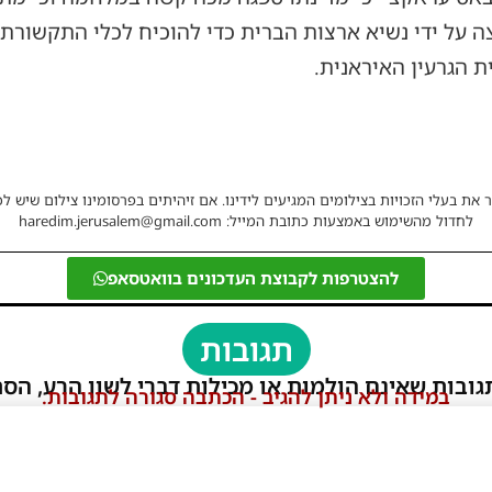
 על ידי נשיא ארצות הברית כדי להוכיח לכלי התקשורת 
ת הגרעין האיראנית.
 את בעלי הזכויות בצילומים המגיעים לידינו. אם זיהיתים בפרסומינו צילום שיש לכ
לחדול מהשימוש באמצעות כתובת המייל: haredim.jerusalem@gmail.com
להצטרפות לקבוצת העדכונים בוואטסאפ
תגובות
גובות שאינם הולמות או מכילות דברי לשון הרע, הסת
במידה ולא ניתן להגיב - הכתבה סגורה לתגובות.