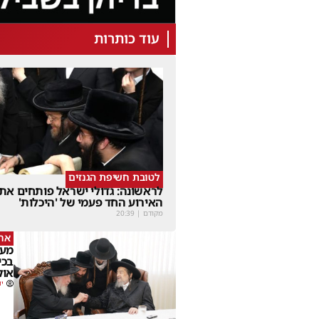
עוד כותרות
לטובת חשיפת הגנזים
לראשונה: גדולי ישראל פותחים את
האירוע החד פעמי של 'היכלות'
מקודם
|
20:39
ארז
מעמ
בכי
אוק
יו