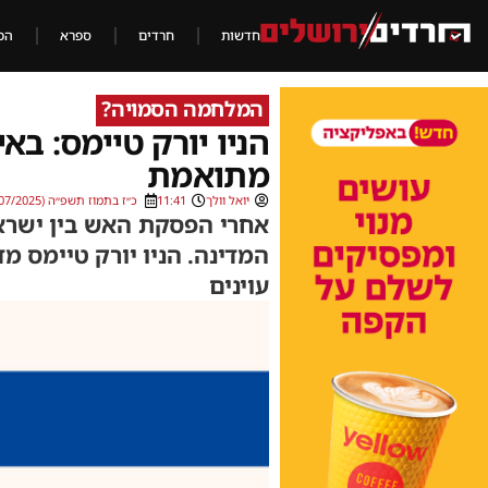
חדשות
חרדים
ספרא
הכ
המלחמה הסמויה?
הניו יורק טיימס: ב
מתואמת
יואל וולך
11:41
כ״ז בתמוז תשפ״ה (23/07/2025)
אחרי הפסקת האש בין ישראל
המדינה. הניו יורק טיימס מד
עוינים