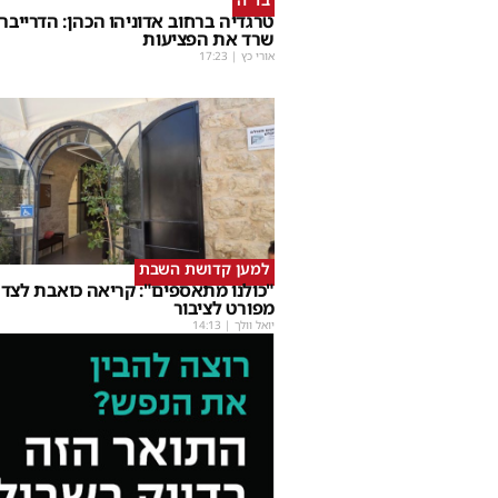
טרגדיה ברחוב אדוניהו הכהן: הדרייבר
שרד את הפציעות
אורי כץ
|
17:23
למען קדושת השבת
"כולנו מתאספים": קריאה כואבת לצד 
מפורט לציבור
יואל וולך
|
14:13