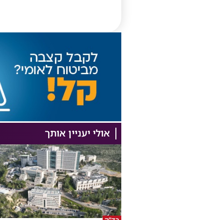
אולי יעניין אותך
בד"ה