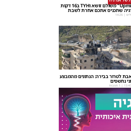
שבת Upmix" משולם זושא וTYH ב16 דקות
גיה שתכניס אתכם אחרת לשבת
לים
|
14:26
אבת לטרור בבירה: הנתונים מהמבצע
ני נחשפים
13:4
| 1 תגובות