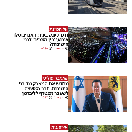
על הכוונת
דרמת ענק בעיר: האם יבוטלו
אירועי 'בין הזמנים' לבני
הישיבות?
דב אייזנר
09:30
קאמבק פוליטי
מחדש את המאבק נגד בני
הישיבות: חבר המועצה
לשעבר מצטרף לליברמן
חנוך פוגל
20:57
אֵי-זֶה בַּיִת