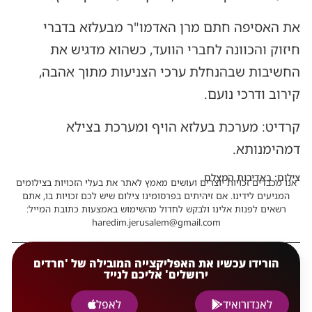
את האסיפה חתם מרן האדמו"ר מבעלזא בדברי
חיזוק והכוונה לחברי הוועד, כשהוא מדגיש את
החשיבות שבהנחלת ערכי הצניעות מתוך אהבה,
קירוב ודרכי נועם.
קרדיט: מערכת בעלזא הויף ומערכת בצילא
דמהימנותא.
צילום: באדיבות המצלם
אנו מכבדים זכויות יוצרים ועושים מאמץ לאתר את בעלי הזכויות בצילומים
המגיעים לידינו. אם זיהיתים בפרסומינו צילום שיש לכם זכויות בו, אתם
רשאים לפנות אלינו ולבקש לחדול מהשימוש באמצעות כתובת המייל:
haredim.jerusalem@gmail.com
הורידו עכשיו את האפליקצייה המובילה של 'חרדים
ירושלים' אליכם לנייד
לאנדורואיד
לאפל