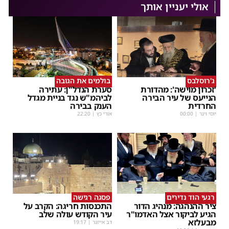
אולי יעניין אותך
ג'רוסלבס
בולמים את הגובה
'זכרון מוישה': מהדורת
סערת הנדל"ן: עתירה
הנייעס של עיר הבירה
לביהמ"ש נגד בניית מגדל
החרדית
הענק בבירה
יוסי וינר
|
00:00
אורי כץ
|
22:20
רגעי הוד נדירים
פסגה רגישה
ציר ההנהגה: מנהיג הדור
התכנסות חריגה: הקרב על
הגיע לביקור אצל האדמו"ר
עיר הקודש עולה שלב
מבעלזא
דב אייזנר
|
19:17