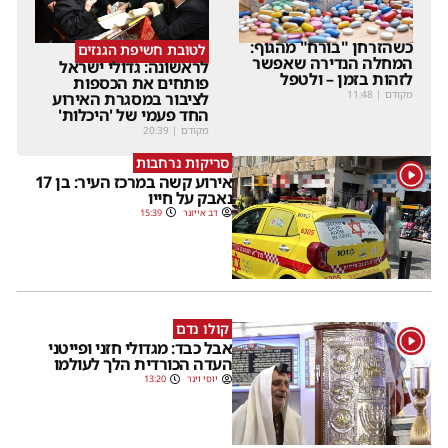
כשהזרחן "בורח" מהגוף:
לטובת חשיפת הגנזים
המחלה הנדירה שאפשר
לראשונה: גדולי ישראל
לזהות בזמן – ולטפל
פותחים את הכספות
מקודם
|
11:48
לציבור במסגרת האירוע
החד פעמי של 'היכלות'
מקודם
|
20:39
סריקות נרחבות
1
אירוע קשה במרכז העיר: בן 17
נאבק על חייו
דב אייזנר
15:39
קולו נדם
1
אבל כבד: מגדולי חזני ופייטני
העדה הכורדית הלך לעולמו
יוסי וינר
13:20