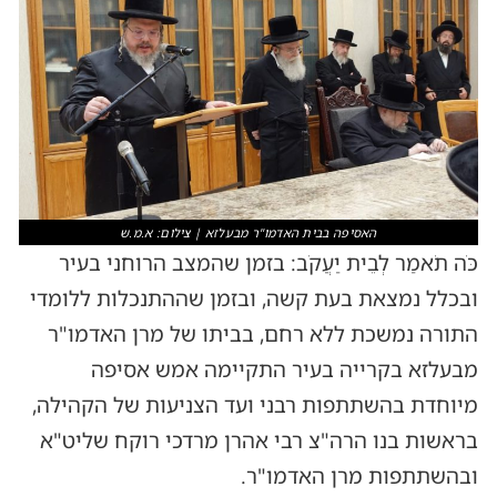
האסיפה בבית האדמו''ר מבעלזא | צילום: א.מ.ש
כֹּה תֹאמַר לְבֵית יַעֲקֹב: בזמן שהמצב הרוחני בעיר
ובכלל נמצאת בעת קשה, ובזמן שההתנכלות ללומדי
התורה נמשכת ללא רחם, בביתו של מרן האדמו"ר
מבעלזא בקרייה בעיר התקיימה אמש אסיפה
מיוחדת בהשתתפות רבני ועד הצניעות של הקהילה,
בראשות בנו הרה"צ רבי אהרן מרדכי רוקח שליט"א
ובהשתתפות מרן האדמו"ר.