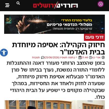
דרכי נועם
חיזוק הקהילה: אסיפה מיוחדת
פתח סרג
בבית האדמו"ר
אורי כץ
21:44
י׳ בתמוז תשפ״ו (25/06/2026)
תגובות
בזמן שהמצב הרוחני מעורר דאגה וההתנכלות
ללומדי התורה נמשכת, נערך בביתו של מרן
האדמו"ר מבעלזא אסיפת חיזוק מיוחדת,
שנועדה לחזק ולאחד את החסידות, במהלך
שבקהילה מקווים כי ישפיע על הבית היהודי
כולו.