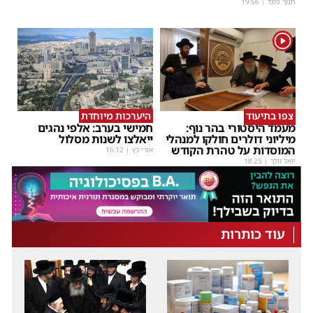
חנוך פוגל
|
19:56
1
צפו בתיעוד
היערכות מיוחדת
מעמד היסטורי בהר נוף:
חמישי בערב: אלפי נהגים
מיליוני דולרים חולקו למנהלי
ייאלצו לשנות מסלול
המוסדות על טהרת הקודש
אורי כץ
|
16:12
יואל וולך
|
18:25
עוד כותרות