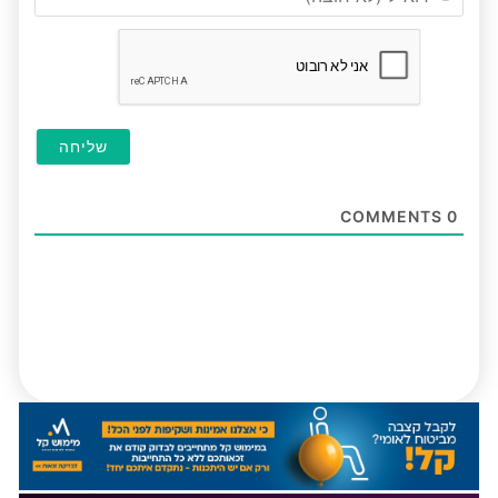
(לא
חובה
COMMENTS
0