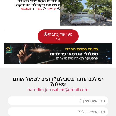
הנדודים הסתיימו: בשורה
משמחת לקהילה הוותיקה
דב אייזנר
18:55
24 תגובות
טען עוד כתבות
יש לכם עדכון בשבילנו? רוצים לשאול אותנו
שאלה?
haredim.jerusalem@gmail.com
או שילחו אלינו פנייה ונחזור אליכם בהקדם