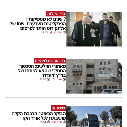
בלי הקלות
7 שנים לא מספיקות":
הפרקליטות מערערת; שמו של
אלחנן רוט הותר לפרסום
אורי כץ
12:43
הכרעה בינלאומית
מאחורי הקלעים: הסכסוך
החסידי שהגיע לפתחו של
בד"ץ 'העדה'
יואל וולך
12:02
שימו לב
הבוקר הכאוטי: הרכבת הקלה
מושבתת לכל אורך הקו
חנוך פוגל
09:54