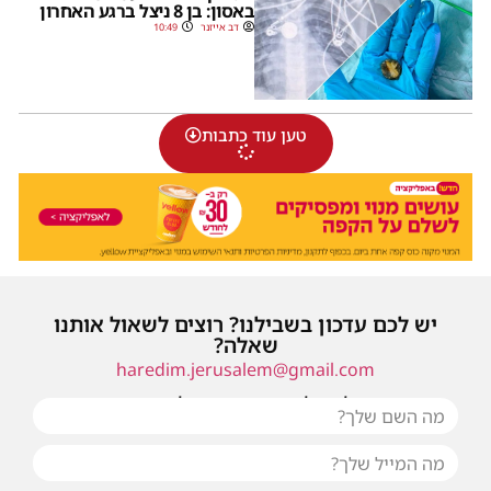
באסון: בן 8 ניצל ברגע האחרון
דב אייזנר
10:49
טען עוד כתבות
יש לכם עדכון בשבילנו? רוצים לשאול אותנו
שאלה?
haredim.jerusalem@gmail.com
או שילחו אלינו פנייה ונחזור אליכם בהקדם