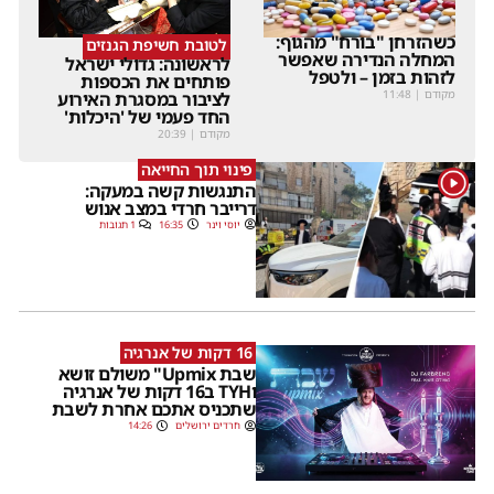
כשהזרחן "בורח" מהגוף:
לטובת חשיפת הגנזים
המחלה הנדירה שאפשר
לראשונה: גדולי ישראל
לזהות בזמן – ולטפל
פותחים את הכספות
מקודם
|
11:48
לציבור במסגרת האירוע
החד פעמי של 'היכלות'
מקודם
|
20:39
פינוי תוך החייאה
1
התנגשות קשה במעקה:
דרייבר חרדי במצב אנוש
יוסי וינר
16:35
1 תגובות
16 דקות של אנרגיה
שבת Upmix" משולם זושא
וTYH ב16 דקות של אנרגיה
שתכניס אתכם אחרת לשבת
חרדים ירושלים
14:26