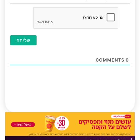
(לא
חובה
COMMENTS
0