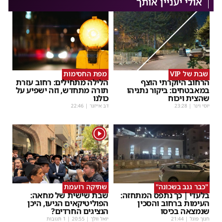
אולי יעניין אותך
שבת של VIP
מפת החסימות
הרחוב היוקרתי הוצף
הלילה מתחילים: רחוב עזרת
במאבטחים: ביקור נתניהו
תורה מתחדש, וזה ישפיע על
שהצית ויכוח
כולנו
יוסי וינר
|
23:28
דב אייזנר
|
22:46
1
"כבר גנב בשכונה"
שתיקה רועמת
בלעדי | כך נתפס המתחזה:
שבת שישית של מחאה:
העימות ברחוב והסכין
הפוליטיקאים הגיעו, היכן
שנמצאה בכיסו
הנציגים החרדים?
חנוך פוגל
|
21:44
יואל וולך
|
20:55
| 1 תגובות