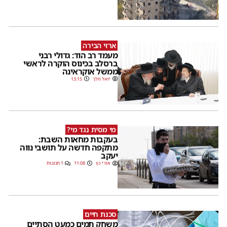
ארזי הבירה
מעמד רב הוד: גדולי רבני
ברסלב בכינוס הוקרה לראשי
ממשל אוקראינה
יואל וולך
13:15
מי מסית נגד מי?
בעקבות מחאות השבת:
מתקפה חדשה על תושבי נווה
יעקב
אורי כץ
11:08
1 תגובות
סכנת חיים
משחק תמים כמעט הסתיים