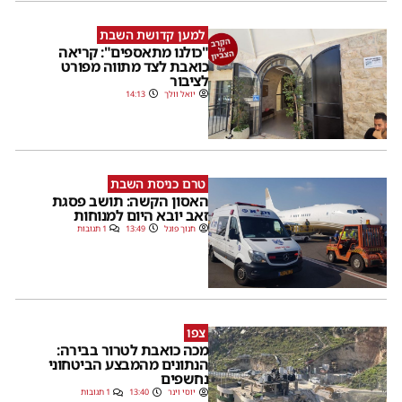
למען קדושת השבת
"כולנו מתאספים": קריאה
כואבת לצד מתווה מפורט
לציבור
יואל וולך
14:13
טרם כניסת השבת
האסון הקשה: תושב פסגת
זאב יובא היום למנוחות
חנוך פוגל
13:49
1 תגובות
צפו
מכה כואבת לטרור בבירה:
הנתונים מהמבצע הביטחוני
נחשפים
יוסי וינר
13:40
1 תגובות