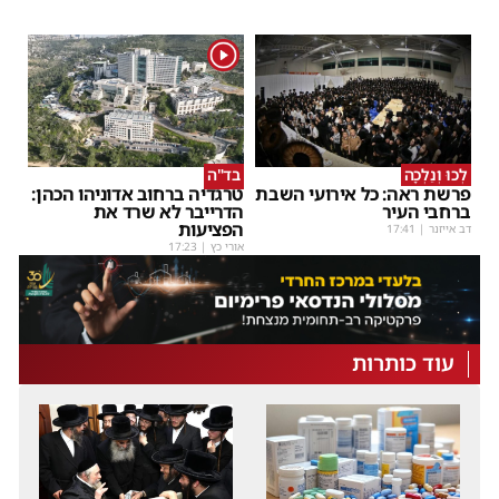
1
לְכוּ וְנֵלְכָה
בד"ה
פרשת ראה: כל אירועי השבת
טרגדיה ברחוב אדוניהו הכהן:
ברחבי העיר
הדרייבר לא שרד את
הפציעות
דב אייזנר
|
17:41
אורי כץ
|
17:23
עוד כותרות