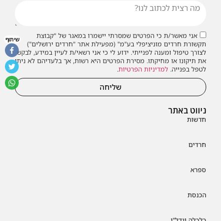
אני מאשר/ת כי הפרטים שמסרתי יישמרו במאגר של "קבוצת
שיתוף
תקשורת חרדים מוניציפלי בע"מ" (מפעילת אתר "חרדים ירושלים")
לצורך טיפול ומענה לפנייתי. ידוע לי כי אני רשאי/ת לעיין במידע, לבקש
את תיקונו או מחיקתו. מסירת הפרטים היא רשות, אך בלעדיהם לא ניתן
לטפל בפנייה.
למדיניות הפרטיות
.
שליחה
ניווט באתר
חדשות
חרדים
ספרא
הכנסת
כלכלה ונדל"ן