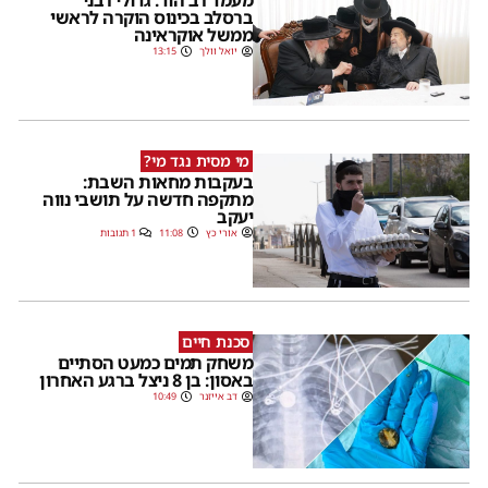
מעמד רב הוד: גדולי רבני
ברסלב בכינוס הוקרה לראשי
ממשל אוקראינה
יואל וולך
13:15
מי מסית נגד מי?
בעקבות מחאות השבת:
מתקפה חדשה על תושבי נווה
יעקב
אורי כץ
11:08
1 תגובות
סכנת חיים
משחק תמים כמעט הסתיים
באסון: בן 8 ניצל ברגע האחרון
דב אייזנר
10:49