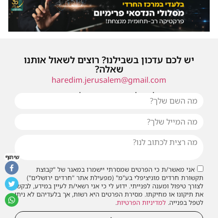
יש לכם עדכון בשבילנו? רוצים לשאול אותנו
שאלה?
haredim.jerusalem@gmail.com
או שילחו אלינו פנייה ונחזור אליכם בהקדם
שיתוף
אני מאשר/ת כי הפרטים שמסרתי יישמרו במאגר של "קבוצת
תקשורת חרדים מוניציפלי בע"מ" (מפעילת אתר "חרדים ירושלים")
לצורך טיפול ומענה לפנייתי. ידוע לי כי אני רשאי/ת לעיין במידע, לבקש
את תיקונו או מחיקתו. מסירת הפרטים היא רשות, אך בלעדיהם לא ניתן
לטפל בפנייה.
למדיניות הפרטיות
.