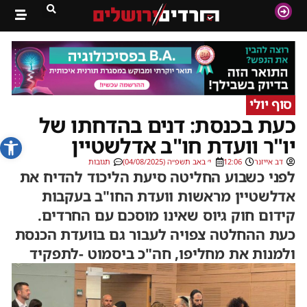
סוף יולי
כעת בכנסת: דנים בהדחתו של
פתח סרג
יו"ר וועדת חו"ב אדלשטיין
דב אייזנר
12:06
י׳ באב תשפ״ה (04/08/2025)
תגובות
לפני כשבוע החליטה סיעת הליכוד להדיח את
אדלשטיין מראשות וועדת החו"ב בעקבות
קידום חוק גיוס שאינו מוסכם עם החרדים.
כעת ההחלטה צפויה לעבור גם בוועדת הכנסת
ולמנות את מחליפו, חה"כ ביסמוט -לתפקיד