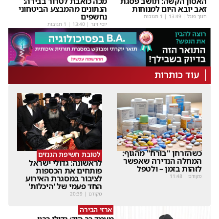
האסון הקשה: תושב פסגת
מכה כואבת לטרור בבירה:
זאב יובא היום למנוחות
הנתונים מהמבצע הביטחוני
נחשפים
חנוך פוגל
|
13:49
| 1 תגובות
יוסי וינר
|
13:40
| 1 תגובות
עוד כותרות
כשהזרחן "בורח" מהגוף:
לטובת חשיפת הגנזים
המחלה הנדירה שאפשר
לראשונה: גדולי ישראל
לזהות בזמן – ולטפל
פותחים את הכספות
מקודם
|
11:48
לציבור במסגרת האירוע
החד פעמי של 'היכלות'
מקודם
|
20:39
ארזי הבירה