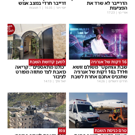
הדרייבר לא שרד את
דרייבר חרדי במצב אנוש
הפציעות
יוסי וינר
|
16:35
| 1 תגובות
אורי כץ
|
17:23
16 דקות של אנרגיה
למען קדושת השבת
שבת Upmix" משולם זושא
"כולנו מתאספים": קריאה
וTYH ב16 דקות של אנרגיה
כואבת לצד מתווה מפורט
שתכניס אתכם אחרת לשבת
לציבור
חרדים ירושלים
|
14:26
יואל וולך
|
14:13
טרם כניסת השבת
צפו