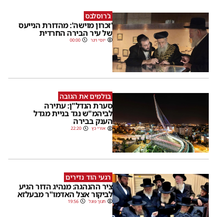
ג'רוסלבס
'זכרון מוישה': מהדורת הנייעס
של עיר הבירה החרדית
יוסי וינר
00:00
בולמים את הגובה
סערת הנדל"ן: עתירה
לביהמ"ש נגד בניית מגדל
הענק בבירה
אורי כץ
22:20
רגעי הוד נדירים
ציר ההנהגה: מנהיג הדור הגיע
לביקור אצל האדמו"ר מבעלזא
חנוך פוגל
19:56