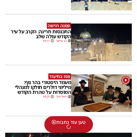
פסגה רגישה
התכנסות חריגה: הקרב על עיר
הקודש עולה שלב
דב אייזנר
19:17
צפו בתיעוד
1
מעמד היסטורי בהר נוף:
מיליוני דולרים חולקו למנהלי
המוסדות על טהרת הקודש
יואל וולך
18:25
טען עוד כתבות