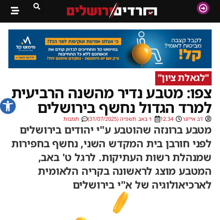
"לגאלת ציון"
צפו: מטבע נדיר מהשנה הרביעית
פתח סרג
למרד הגדול נחשף בירושלים
דב אייזנר
12:34
ו׳ באב תשפ״ה (31/07/2025)
תגובות
מטבע ברונזה שהוטבע ע"י יהודים בירושלים
לפני חורבן בית המקדש השני, נחשף בחפירות
שמנהלת רשות העתיקות. לרגל ט' באב,
המטבע מוצג לראשונה בקריה הלאומית
לארכיאולוגיה של א"י בירושלים