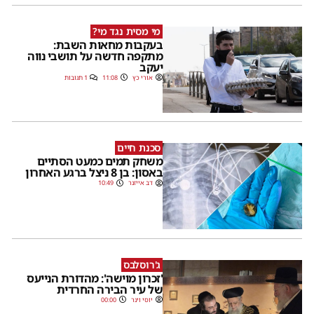
מי מסית נגד מי?
בעקבות מחאות השבת:
מתקפה חדשה על תושבי נווה
יעקב
אורי כץ
11:08
1 תגובות
סכנת חיים
משחק תמים כמעט הסתיים
באסון: בן 8 ניצל ברגע האחרון
דב אייזנר
10:49
ג'רוסלבס
'זכרון מוישה': מהדורת הנייעס
של עיר הבירה החרדית
יוסי וינר
00:00