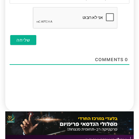
(לא
חובה
COMMENTS
0