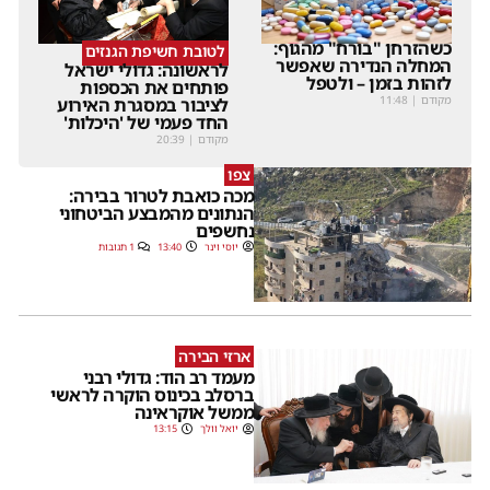
כשהזרחן "בורח" מהגוף:
לטובת חשיפת הגנזים
המחלה הנדירה שאפשר
לראשונה: גדולי ישראל
לזהות בזמן – ולטפל
פותחים את הכספות
מקודם
|
11:48
לציבור במסגרת האירוע
החד פעמי של 'היכלות'
מקודם
|
20:39
צפו
מכה כואבת לטרור בבירה:
הנתונים מהמבצע הביטחוני
נחשפים
יוסי וינר
13:40
1 תגובות
ארזי הבירה
מעמד רב הוד: גדולי רבני
ברסלב בכינוס הוקרה לראשי
ממשל אוקראינה
יואל וולך
13:15