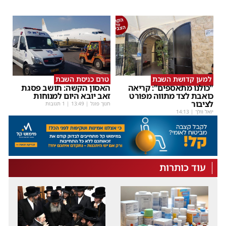
למען קדושת השבת
טרם כניסת השבת
"כולנו מתאספים": קריאה
האסון הקשה: תושב פסגת
כואבת לצד מתווה מפורט
זאב יובא היום למנוחות
לציבור
חנוך פוגל
|
13:49
| 1 תגובות
יואל וולך
|
14:13
עוד כותרות