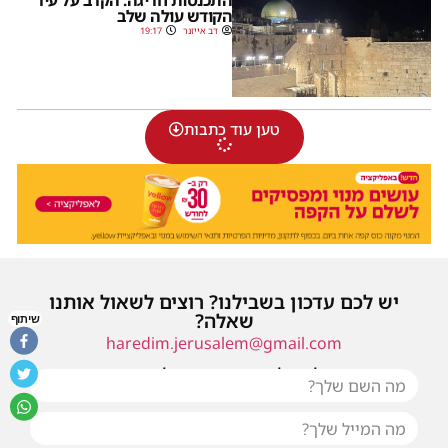
הקודש עולה שלב
דב אייזנר
19:17
טען עוד כתבות
יש לכם עדכון בשבילנו? רוצים לשאול אותנו
שאלה?
שיתוף
haredim.jerusalem@gmail.com
או שילחו אלינו פנייה ונחזור אליכם בהקדם