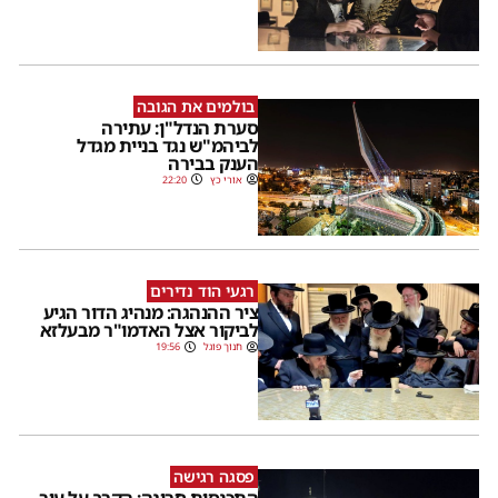
בולמים את הגובה
סערת הנדל"ן: עתירה
לביהמ"ש נגד בניית מגדל
הענק בבירה
אורי כץ
22:20
רגעי הוד נדירים
ציר ההנהגה: מנהיג הדור הגיע
לביקור אצל האדמו"ר מבעלזא
חנוך פוגל
19:56
פסגה רגישה
התכנסות חריגה: הקרב על עיר