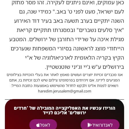
כאן עמוקים, ואינם ניתנים לעקירה. זהו מסר מחזק
לעם ישראל, מעט לפני ט' באב." כמידי שנה, גם
השנה יתקיים בערב תשעה באב בעיר דוד האירוע
"איך סלעים נשברים" ובמסגרתו תתקיים קריאת
מגילת איכה על שרידי החורבן של ירושלים. המטבע
הייחודי מוצג לראשונה בסיורי המשפחות שנערכים
הקיץ בקריה הלאומית לארכיאולוגיה של א"י
בירושלים ע"ש ג'יי וג'יני שוטנשטיין.
אנו מכבדים זכויות יוצרים ועושים מאמץ לאתר את בעלי הזכויות בצילומים
המגיעים לידינו. אם זיהיתים בפרסומינו צילום שיש לכם זכויות בו, אתם
רשאים לפנות אלינו ולבקש לחדול מהשימוש באמצעות כתובת המייל:
haredim.jerusalem@gmail.com
הורידו עכשיו את האפליקצייה המובילה של 'חרדים
ירושלים' אליכם לנייד
לאנדורואיד
לאפל