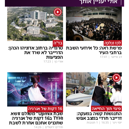
אולי יעניין אותך
1
לְכוּ וְנֵלְכָה
בד"ה
פרשת ראה: כל אירועי השבת
טרגדיה ברחוב אדוניהו הכהן:
ברחבי העיר
הדרייבר לא שרד את
הפציעות
דב אייזנר
|
17:41
אורי כץ
|
17:23
1
פינוי תוך החייאה
16 דקות של אנרגיה
התנגשות קשה במעקה:
שבת Upmix" משולם זושא
דרייבר חרדי במצב אנוש
וTYH ב16 דקות של אנרגיה
שתכניס אתכם אחרת לשבת
יוסי וינר
|
16:35
| 1 תגובות
חרדים ירושלים
|
14:26