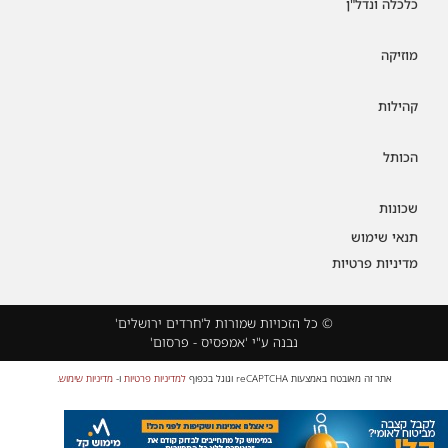
כלכלה ונדל"ן
מוזיקה
קהילות
הכותל
שכונות
תנאי שימוש
מדיניות פרטיות
© כל הזכויות שמורות ל'חרדים ירושלים'
נבנה ע"י 'אמפסיס - פרסום'
אתר זה מאובטח באמצעות reCAPTCHA וגוגל בכפוף
למדיניות פרטיות
ו-
מדיניות שימוש
.