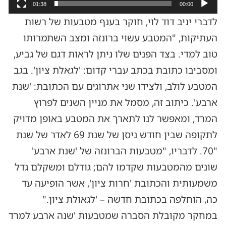
01:38
00:00
לדברי יניב דוד לוי, חוקר בענף מטבעות של רשות
העתיקות, "המטבע עשוי ברונזה ומצב השתמרותו
טוב למדי. בצד הפנים שלו ניתן לראות דגם של גביע,
ומסביבו כתובת בכתב עברי קדום: 'לגאלת ציון'. בגב
המטבע לולב, ולצידו שני אתרוגים עם הכתובת: 'שנת
ארבע'. כיתוב זה, מסמל את מניין השנים לפרוץ
המרד, ומאפשר לנו לתארך את המטבע באופן מדויק
לתקופה שבין חודש ניסן של שנת 69 לאדר של שנת
"70. לדבריו, "מטבעות הברונזה של 'שנת ארבע'
שונים מהמטבעות שקדמו להם; גודלם ומשקלם גדל
משמעותית והכתובת 'חרות ציון', אשר הופיעה עד
כה, הוחלפה בכתובת חדשה – 'לגאולת ציון."
במחקר מקובלת הסברה שמטבעות 'שנה ארבע למרד