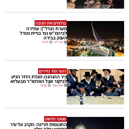
בולמים את הגובה
סערת הנדל"ן: עתירה
לביהמ"ש נגד בניית מגדל
הענק בבירה
אורי כץ
22:20
רגעי הוד נדירים
ציר ההנהגה: מנהיג הדור הגיע
לביקור אצל האדמו"ר מבעלזא
חנוך פוגל
19:56
פסגה רגישה
התכנסות חריגה: הקרב על עיר
הקודש עולה שלב