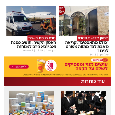
למען קדושת השבת
טרם כניסת השבת
"כולנו מתאספים": קריאה
האסון הקשה: תושב פסגת
כואבת לצד מתווה מפורט
זאב יובא היום למנוחות
לציבור
חנוך פוגל
|
13:49
| 1 תגובות
יואל וולך
|
14:13
עוד כותרות