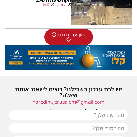
דב אייזנר
19:17
טען עוד כתבות
יש לכם עדכון בשבילנו? רוצים לשאול אותנו
שאלה?
haredim.jerusalem@gmail.com
או שילחו אלינו פנייה ונחזור אליכם בהקדם