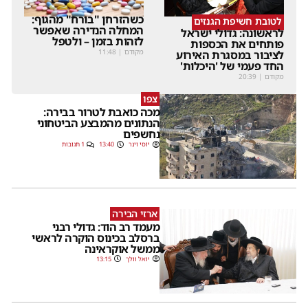
כשהזרחן "בורח" מהגוף:
לטובת חשיפת הגנזים
המחלה הנדירה שאפשר
לראשונה: גדולי ישראל
לזהות בזמן – ולטפל
פותחים את הכספות
מקודם
|
11:48
לציבור במסגרת האירוע
החד פעמי של 'היכלות'
מקודם
|
20:39
צפו
מכה כואבת לטרור בבירה:
הנתונים מהמבצע הביטחוני
נחשפים
יוסי וינר
13:40
1 תגובות
ארזי הבירה
מעמד רב הוד: גדולי רבני
ברסלב בכינוס הוקרה לראשי
ממשל אוקראינה
יואל וולך
13:15