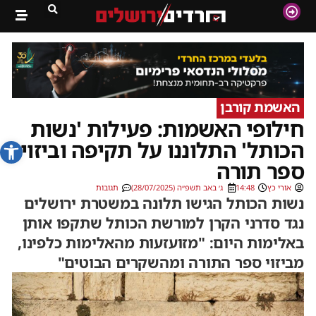
האשמת קורבן
חילופי האשמות: פעילות 'נשות
פתח סרג
הכותל' התלוננו על תקיפה וביזוי
ספר תורה
אורי כץ
14:48
ג׳ באב תשפ״ה (28/07/2025)
תגובות
נשות הכותל הגישו תלונה במשטרת ירושלים
נגד סדרני הקרן למורשת הכותל שתקפו אותן
באלימות היום: "מזועזעות מהאלימות כלפינו,
מביזוי ספר התורה ומהשקרים הבוטים"