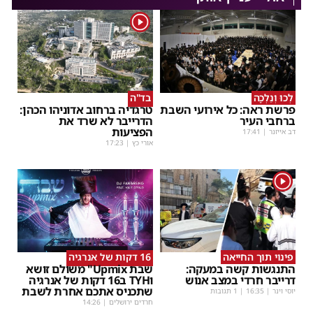
1
לְכוּ וְנֵלְכָה
בד"ה
פרשת ראה: כל אירועי השבת
טרגדיה ברחוב אדוניהו הכהן:
ברחבי העיר
הדרייבר לא שרד את
הפציעות
דב אייזנר
|
17:41
אורי כץ
|
17:23
1
פינוי תוך החייאה
16 דקות של אנרגיה
התנגשות קשה במעקה:
שבת Upmix" משולם זושא
דרייבר חרדי במצב אנוש
וTYH ב16 דקות של אנרגיה
שתכניס אתכם אחרת לשבת
יוסי וינר
|
16:35
| 1 תגובות
חרדים ירושלים
|
14:26