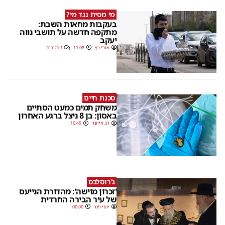
מי מסית נגד מי?
בעקבות מחאות השבת:
מתקפה חדשה על תושבי נווה
יעקב
אורי כץ
11:08
1 תגובות
סכנת חיים
משחק תמים כמעט הסתיים
באסון: בן 8 ניצל ברגע האחרון
דב אייזנר
10:49
ג'רוסלבס
'זכרון מוישה': מהדורת הנייעס
של עיר הבירה החרדית
יוסי וינר
00:00