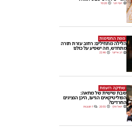
יוסי וינר
10:20
מפת החסימות
הלילה מתחילים: רחוב עזרת תורה
מתחדש, וזה ישפיע על כולנו
דב אייזנר
22:46
שתיקה רועמת
שבת שישית של מחאה:
הפוליטיקאים הגיעו, היכן הנציגים
החרדים?
יואל וולך
20:55
1 תגובות