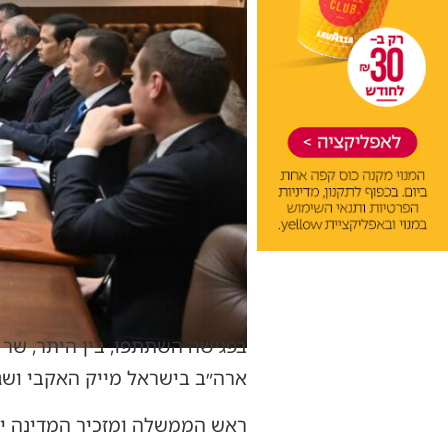
בפגישה השתתפו, בין היתר, שר ה
ארה״ב בישראל מייק האקבי ושגר
ראש הממשלה ומזכיר המדינה י