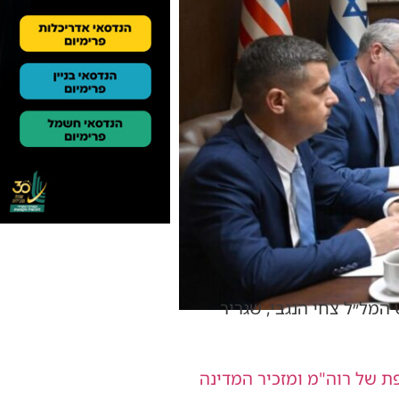
 המל״ל צחי הנגבי, שגריר
 של רוה"מ ומזכיר המדינה