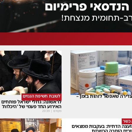
דירה שאפשר לזהות בזמן –
לטובת חשיפת הגנזים
לראשונה: גדולי ישראל פותחים
האירוע החד פעמי של 'היכלות'
מקודם
|
20:39
 כשר
עצה הדתית: בעקבות ממצאים
רים הוסרה הכשרות