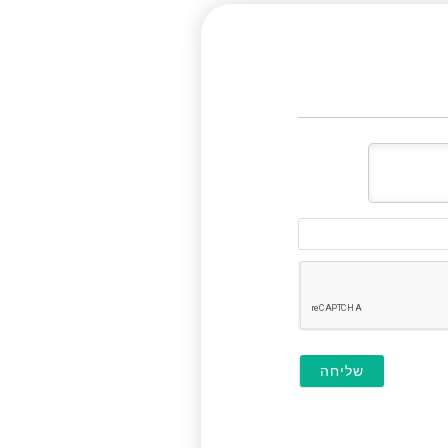
דוא"ל
(לא
חובה)