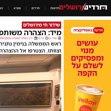
חדשות
חרדים
ספרא
הכ
שידור חי מירושלים
מיד: הצהרה משותפת
אורי כץ
13:12
כ״ב באלול תשפ״ה (15/09/2025)
ראש הממשלה בנימין נתניהו
וצוותו. הצטרפו אל ההצהר