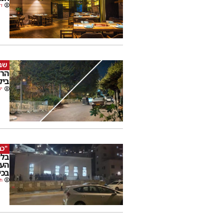
דב
שבת
הרח
ביק
יו
"כב
בלע
העי
בכי
חנ