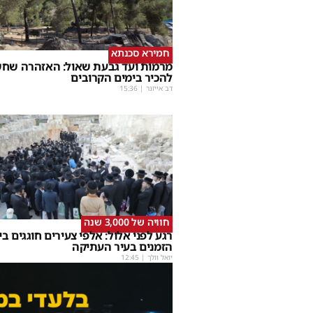
חמירא סכנתא
מרמות ועד גבעת שאול: האזהרה שחש
להכיר בימים הקרובים
דב אייזנר
|
15:36
חוויה של 3,000 שנה
רגע לפני אלול: אלפי צעירים חוגגים בי
הזמנים בעיר העתיקה
יואל וולך
|
12:45