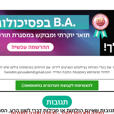
 את בעלי הזכויות בצילומים המגיעים לידינו. אם זיהיתים בפרסומינו צילום שיש לכ
לחדול מהשימוש באמצעות כתובת המייל: haredim.jerusalem@gmail.com
להצטרפות לקבוצת העדכונים בוואטסאפ
תגובות
גובות שאינם הולמות או מכילות דברי לשון הרע, הסת
במידה ולא ניתן להגיב - הכתבה סגורה לתגובות.