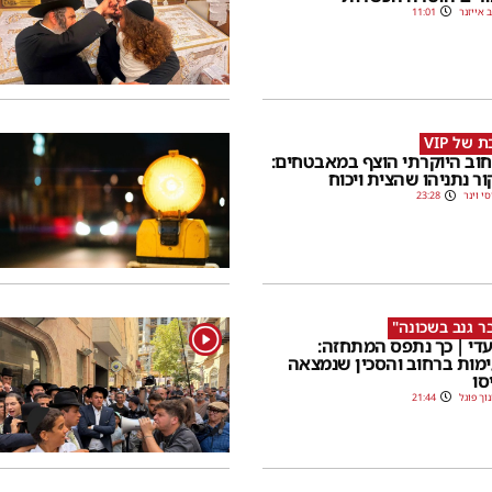
 אייזנר
11:01
 של VIP
וב היוקרתי הוצף במאבטחים:
ור נתניהו שהצית ויכוח
סי וינר
23:28
ר גנב בשכונה"
1
די | כך נתפס המתחזה:
מות ברחוב והסכין שנמצאה
סו
וך פוגל
21:44