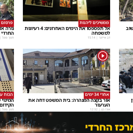
ממשיכים ליהנות
פרסום 
וב
אל תפספסו את הימים האחרונים: 4 רעיונות
נורה אד
למשפחה
החרדי ל
דב אייזנר
|
15:14
חנוך פוגל
|
1
אחרי 34 ימים
הכוח עו
ן
אור בקצה המנהרה: בית המשפט דחה את
המינוי 
הערעור
הקידום
אורי כץ
|
12:32
חנוך פוגל
|