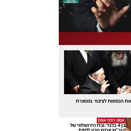
 את הכספות לציבור במסגרת
אסון רודף אסון
בן 4 בלבד: נכדו הירושלמי של
הגר"ש ארוש טבע למוות