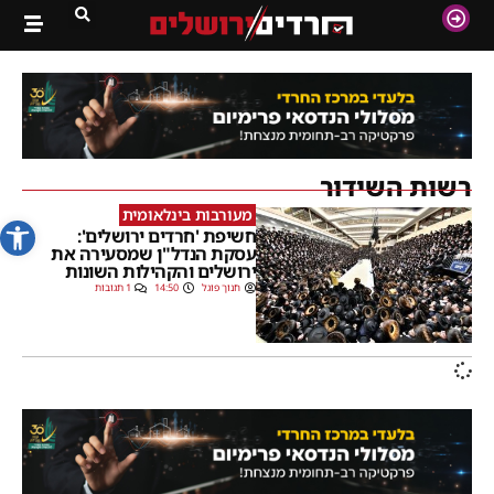
רשות השידור
מעורבות בינלאומית
פתח סרג
חשיפת 'חרדים ירושלים':
עסקת הנדל"ן שמסעירה את
ירושלים והקהילות השונות
חנוך פוגל
14:50
1 תגובות