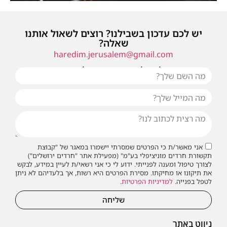
יש לכם עדכון בשבילנו? רוצים לשאול אותנו
שאלה?
haredim.jerusalem@gmail.com
או שילחו אלינו פנייה ונחזור אליכם בהקדם
אני מאשר/ת כי הפרטים שמסרתי יישמרו במאגר של "קבוצת
תקשורת חרדים מוניציפלי בע"מ" (מפעילת אתר "חרדים ירושלים")
לצורך טיפול ומענה לפנייתי. ידוע לי כי אני רשאי/ת לעיין במידע, לבקש
את תיקונו או מחיקתו. מסירת הפרטים היא רשות, אך בלעדיהם לא ניתן
לטפל בפנייה.
למדיניות הפרטיות
.
שליחה
ניווט באתר