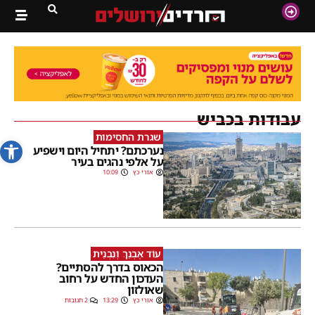
עבודות בכביש
שגרת החסימות
פתח סרג
נערכתם? יתחיל היום וישפיע
על אלפי נהגים בעיר
אורי כץ
10:09
עוֹד אֶבְנֵךְ וְנִבְנֵית
הכאוס בדרך להסתיים?
העדכון החדש על רחוב
שאולזון
אורי כץ
13:29
2 תגובות