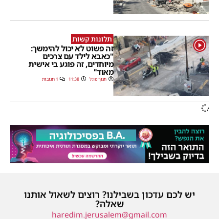
תלונות קשות
1
זה פשוט לא יכול להימשך:
"כאבא לילד עם צרכים
מיוחדים, זה פוגע בי אישית
מאוד"
חנוך פוגל
11:38
1 תגובות
יש לכם עדכון בשבילנו? רוצים לשאול אותנו
שאלה?
haredim.jerusalem@gmail.com