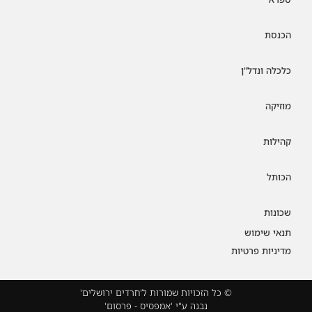
הכנסת
כלכלה ונדל"ן
מוזיקה
קהילות
הכותל
שכונות
תנאי שימוש
מדיניות פרטיות
© כל הזכויות שמורות ל'חרדים ירושלים'
נבנה ע"י 'אמפסיס - פרסום'