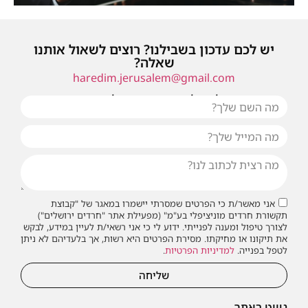
יש לכם עדכון בשבילנו? רוצים לשאול אותנו
שאלה?
haredim.jerusalem@gmail.com
או שילחו אלינו פנייה ונחזור אליכם בהקדם
אני מאשר/ת כי הפרטים שמסרתי יישמרו במאגר של "קבוצת
תקשורת חרדים מוניציפלי בע"מ" (מפעילת אתר "חרדים ירושלים")
לצורך טיפול ומענה לפנייתי. ידוע לי כי אני רשאי/ת לעיין במידע, לבקש
את תיקונו או מחיקתו. מסירת הפרטים היא רשות, אך בלעדיהם לא ניתן
לטפל בפנייה.
למדיניות הפרטיות
.
שליחה
ניווט באתר