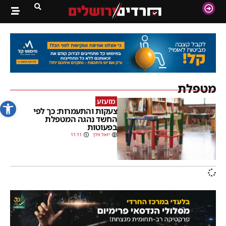
מטפלת
פתח סרג
מזעזע
צעקות והתעמרות: כך לפי
החשד נהגה המטפלת
בפעוטות
יואל וולך
11:11