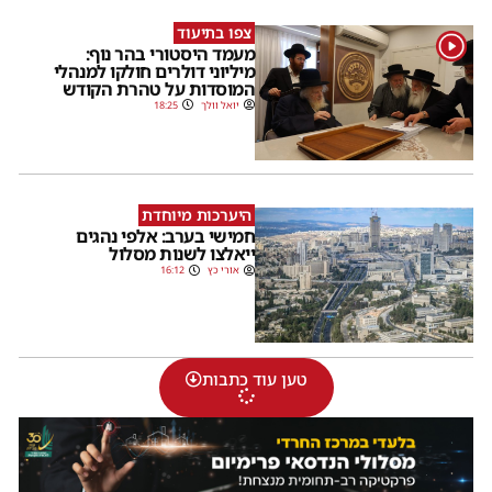
צפו בתיעוד
1
מעמד היסטורי בהר נוף:
מיליוני דולרים חולקו למנהלי
המוסדות על טהרת הקודש
יואל וולך
18:25
היערכות מיוחדת
חמישי בערב: אלפי נהגים
ייאלצו לשנות מסלול
אורי כץ
16:12
טען עוד כתבות