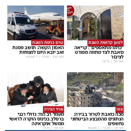
למען קדושת השבת
טרם כניסת השבת
"כולנו מתאספים": קריאה
האסון הקשה: תושב פסגת
כואבת לצד מתווה מפורט
זאב יובא היום למנוחות
לציבור
חנוך פוגל
|
13:49
| 1 תגובות
יואל וולך
|
14:13
צפו
ארזי הבירה
מכה כואבת לטרור בבירה:
מעמד רב הוד: גדולי רבני
הנתונים מהמבצע הביטחוני
ברסלב בכינוס הוקרה לראשי
נחשפים
ממשל אוקראינה
יוסי וינר
|
13:40
| 1 תגובות
יואל וולך
|
13:15