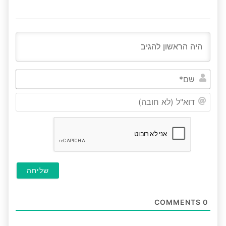
שם*
דוא"ל
(לא
חובה
COMMENTS
0