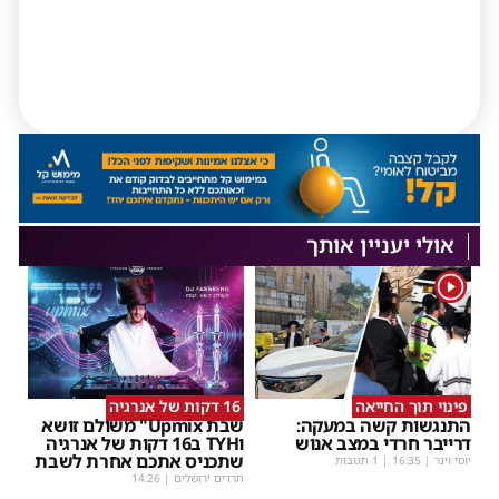
אולי יעניין אותך
1
פינוי תוך החייאה
16 דקות של אנרגיה
התנגשות קשה במעקה:
שבת Upmix" משולם זושא
דרייבר חרדי במצב אנוש
וTYH ב16 דקות של אנרגיה
שתכניס אתכם אחרת לשבת
יוסי וינר
|
16:35
| 1 תגובות
חרדים ירושלים
|
14:26