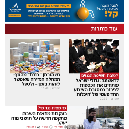
עוד כותרות
כשהזרחן "בורח" מהגוף:
לטובת חשיפת הגנזים
המחלה הנדירה שאפשר
לראשונה: גדולי ישראל
לזהות בזמן – ולטפל
פותחים את הכספות
מקודם
|
11:48
לציבור במסגרת האירוע
החד פעמי של 'היכלות'
מקודם
|
20:39
מי מסית נגד מי?
בעקבות מחאות השבת:
מתקפה חדשה על תושבי נווה
יעקב
אורי כץ
11:08
1 תגובות