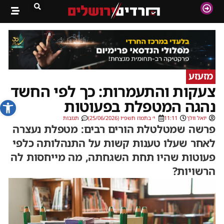
מזעזע
צעקות והתעמרות: כך לפי החשד
פתח סרג
נהגה המטפלת בפעוטות
יואל וולך
11:11
י׳ בתמוז תשפ״ו (25/06/2026)
תגובות
פרשה שמטלטלת הורים רבים: מטפלת נעצרה
לאחר שעלו טענות קשות על התנהלותה כלפי
פעוטות שהיו תחת השגחתה, מה מייחסות לה
הרשויות?