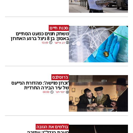
סכנת חיים
משחק תמים כמעט הסתיים
באסון: בן 8 ניצל ברגע האחרון
דב אייזנר
10:49
ג'רוסלבס
'זכרון מוישה': מהדורת הנייעס
של עיר הבירה החרדית
יוסי וינר
00:00
בולמים את הגובה
סערת הנדל"ן: עתירה