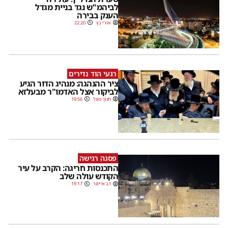
לביהמ"ש נגד בניית מגדל
הענק בבירה
אורי כץ
22:20
רגעי הוד נדירים
ציר ההנהגה: מנהיג הדור הגיע
לביקור אצל האדמו"ר מבעלזא
חנוך פוגל
19:56
פסגה רגישה
התכנסות חריגה: הקרב על עיר
הקודש עולה שלב
דב אייזנר
19:17