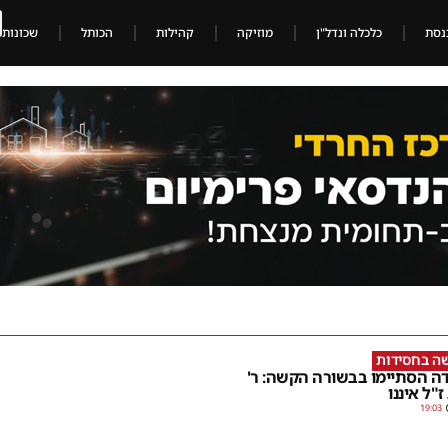
נסת
כלכלה ונדל"ן
מוזיקה
קהילות
הכותל
שכונות
ה בחסידות
ה הסתיימו בבשורה הקשה: ר'
ז"ל איננו
19:03