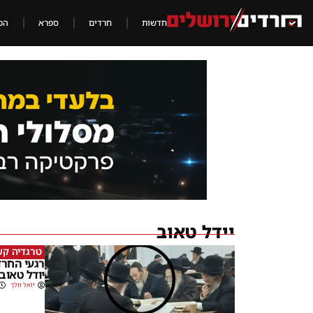
חדשות
חרדים
ספרא
הכ
יידל טאוב
טרגדיה קש
רגעי החרד
יודל טאוב 
יואל וולך