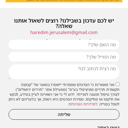
יש לכם עדכון בשבילנו? רוצים לשאול אותנו
שאלה?
haredim.jerusalem@gmail.com
או שילחו אלינו פנייה ונחזור אליכם בהקדם
אני מאשר/ת כי הפרטים שמסרתי יישמרו במאגר של "קבוצת
תקשורת חרדים מוניציפלי בע"מ" (מפעילת אתר "חרדים ירושלים")
לצורך טיפול ומענה לפנייתי. ידוע לי כי אני רשאי/ת לעיין במידע, לבקש
את תיקונו או מחיקתו. מסירת הפרטים היא רשות, אך בלעדיהם לא ניתן
לטפל בפנייה.
למדיניות הפרטיות
.
שליחה
ניווט באתר