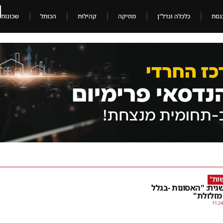
נסת
כלכלה ונדל"ן
מוזיקה
קהילות
הכותל
שכונות
ות"
יח: "האסונות -בגלל
מזלזלת"
11:24