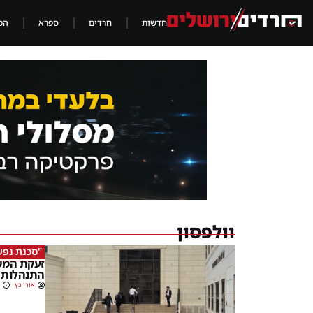
חדשות
חרדים
ספרא
הכ
וולפסון
"סכנת נפש
זעקת המשג
התנהלות 
אורי כץ