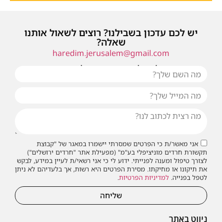
יש לכם עדכון בשבילנו? רוצים לשאול אותנו
שאלה?
haredim.jerusalem@gmail.com
או שילחו אלינו פנייה ונחזור אליכם בהקדם
אני מאשר/ת כי הפרטים שמסרתי יישמרו במאגר של "קבוצת
תקשורת חרדים מוניציפלי בע"מ" (מפעילת אתר "חרדים ירושלים")
לצורך טיפול ומענה לפנייתי. ידוע לי כי אני רשאי/ת לעיין במידע, לבקש
את תיקונו או מחיקתו. מסירת הפרטים היא רשות, אך בלעדיהם לא ניתן
לטפל בפנייה.
למדיניות הפרטיות
.
שליחה
ניווט באתר