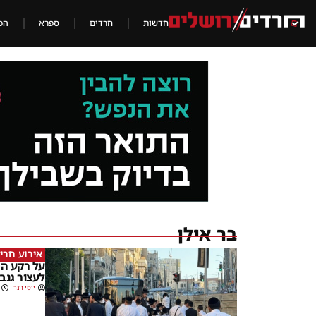
חדשות
חרדים
ספרא
הכ
בר אילן
אירוע חריג
על רקע הח
לעצור גנב
יוסי וינר