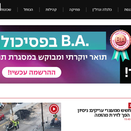
נסת
כלכלה ונדל"ן
מוזיקה
קהילות
הכותל
שכונות
1
שש ממעצרי עריקים: ניסיון
 הפך לזירת מהומה
19:49