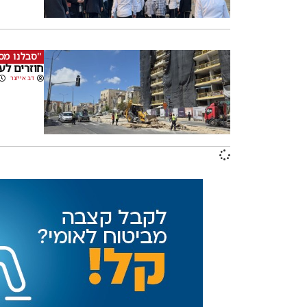
''סבלנו מס
חוזרים לע
דב אייזנר