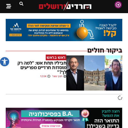
ביקור חולים
פתח סרג
ראש בראש
חביליו תחת אש: "למה רק
מוסדות חרדיים מפריעים
לך?"
חנוך פוגל
12:04