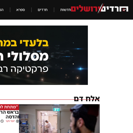
חדשות
חרדים
ספרא
הכ
אלח דם
"מתחת לכל
בראש הרש
והדסה
יוסי וינר