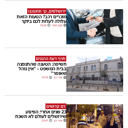
ירושלמים, כך תתגוננו
מוכרים רכב? הטעות הזאת
עלולה לעלות לכם ביוקר
חנוך פוגל
10:34
חרף דעת הרבנים
חשיפה: הטענה שהתנפצה
בבית המשפט – "אין נוהל
שאוסר"
אורי כץ
10:10
דם קדושים
23 שנים אחרי: הפיגוע
שירושלים לעולם לא תשכח
אורי כץ
23:41