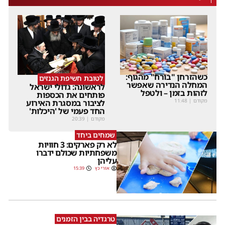
כשהזרחן "בורח" מהגוף:
לטובת חשיפת הגנזים
המחלה הנדירה שאפשר
לראשונה: גדולי ישראל
לזהות בזמן – ולטפל
פותחים את הכספות
מקודם
|
11:48
לציבור במסגרת האירוע
החד פעמי של 'היכלות'
מקודם
|
20:39
שמחים ביחד
לא רק פארקים: 3 חוויות
משפחתיות שכולם ידברו
עליהן
אורי כץ
15:39
טרגדיה בבין הזמנים