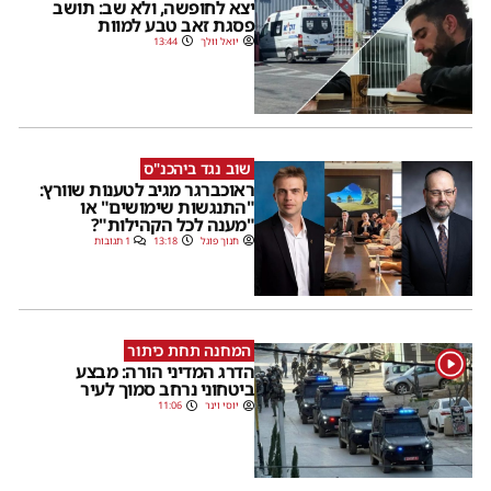
יצא לחופשה, ולא שב: תושב
פסגת זאב טבע למוות
יואל וולך
13:44
שוב נגד ביהכנ"ס
ראוכברגר מגיב לטענות שוורץ:
"התנגשות שימושים" או
"מענה לכל הקהילות"?
חנוך פוגל
13:18
1 תגובות
המחנה תחת כיתור
1
הדרג המדיני הורה: מבצע
ביטחוני נרחב סמוך לעיר
יוסי וינר
11:06