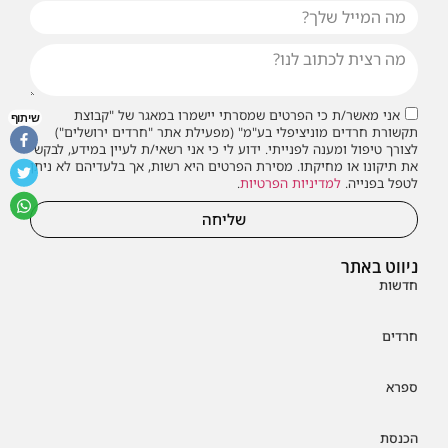
אני מאשר/ת כי הפרטים שמסרתי יישמרו במאגר של "קבוצת
שיתוף
תקשורת חרדים מוניציפלי בע"מ" (מפעילת אתר "חרדים ירושלים")
לצורך טיפול ומענה לפנייתי. ידוע לי כי אני רשאי/ת לעיין במידע, לבקש
את תיקונו או מחיקתו. מסירת הפרטים היא רשות, אך בלעדיהם לא ניתן
לטפל בפנייה.
למדיניות הפרטיות
.
שליחה
ניווט באתר
חדשות
חרדים
ספרא
הכנסת