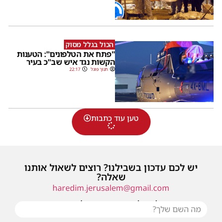
הכול בגלל מסוק
"פתח את הטלפונים": הטענות
הקשות נגד איש שב"כ בעיר
חנוך פוגל
22:17
טען עוד כתבות
יש לכם עדכון בשבילנו? רוצים לשאול אותנו
שאלה?
haredim.jerusalem@gmail.com
או שילחו אלינו פנייה ונחזור אליכם בהקדם