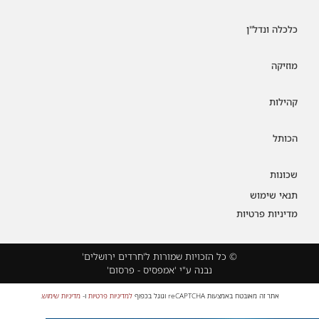
כלכלה ונדל"ן
מוזיקה
קהילות
הכותל
שכונות
תנאי שימוש
מדיניות פרטיות
© כל הזכויות שמורות ל'חרדים ירושלים'
נבנה ע"י 'אמפסיס - פרסום'
אתר זה מאובטח באמצעות reCAPTCHA וגוגל בכפוף
למדיניות פרטיות
ו-
מדיניות שימוש
.