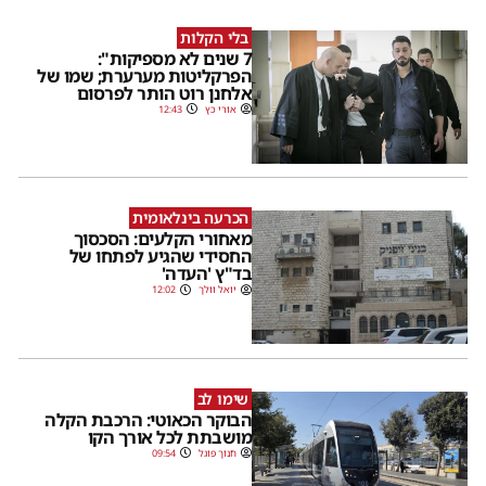
בלי הקלות
7 שנים לא מספיקות":
הפרקליטות מערערת; שמו של
אלחנן רוט הותר לפרסום
אורי כץ
12:43
הכרעה בינלאומית
מאחורי הקלעים: הסכסוך
החסידי שהגיע לפתחו של
בד"ץ 'העדה'
יואל וולך
12:02
שימו לב
הבוקר הכאוטי: הרכבת הקלה
מושבתת לכל אורך הקו
חנוך פוגל
09:54