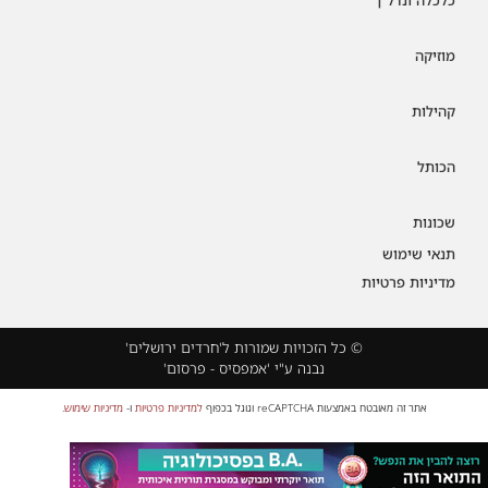
כלכלה ונדל"ן
מוזיקה
קהילות
הכותל
שכונות
תנאי שימוש
מדיניות פרטיות
© כל הזכויות שמורות ל'חרדים ירושלים'
נבנה ע"י 'אמפסיס - פרסום'
אתר זה מאובטח באמצעות reCAPTCHA וגוגל בכפוף
למדיניות פרטיות
ו-
מדיניות שימוש
.