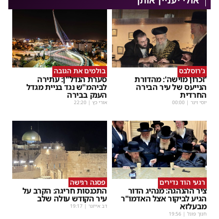
אולי יעניין אותך
ג'רוסלבס
בולמים את הגובה
'זכרון מוישה': מהדורת
סערת הנדל"ן: עתירה
הנייעס של עיר הבירה
לביהמ"ש נגד בניית מגדל
החרדית
הענק בבירה
יוסי וינר
|
00:00
אורי כץ
|
22:20
רגעי הוד נדירים
פסגה רגישה
ציר ההנהגה: מנהיג הדור
התכנסות חריגה: הקרב על
הגיע לביקור אצל האדמו"ר
עיר הקודש עולה שלב
מבעלזא
דב אייזנר
|
19:17
חנוך פוגל
|
19:56