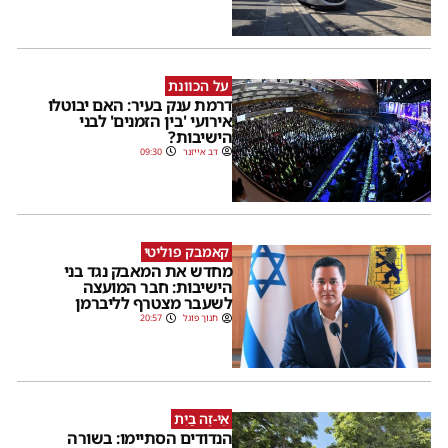
על הכוונת
דרמת ענק בעיר: האם יבוטלו
אירועי 'בין הזמנים' לבני
הישיבות?
דב אייזנר
09:30
קאמבק פוליטי
מחדש את המאבק נגד בני
הישיבות: חבר המועצה
לשעבר מצטרף לליברמן
חנוך פוגל
20:57
אֵי-זֶה בַּיִת
הנדודים הסתיימו: בשורה