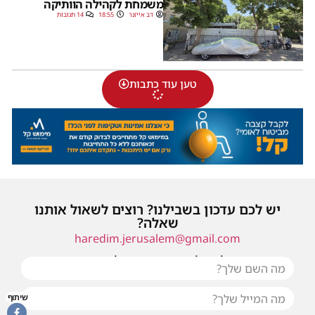
משמחת לקהילה הוותיקה
דב אייזנר
18:55
14 תגובות
טען עוד כתבות
יש לכם עדכון בשבילנו? רוצים לשאול אותנו
שאלה?
haredim.jerusalem@gmail.com
או שילחו אלינו פנייה ונחזור אליכם בהקדם
שיתוף