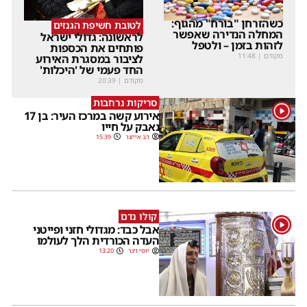
כשהזרחן "בורח" מהגוף:
לטובת חשיפת הגנזים
המחלה הנדירה שאפשר
לראשונה: גדולי ישראל
לזהות בזמן – ולטפל
פותחים את הכספות
מקודם
|
11:48
לציבור במסגרת האירוע
החד פעמי של 'היכלות'
מקודם
|
20:39
סריקות נרחבות
1
אירוע קשה במרכז העיר: בן 17
נאבק על חייו
דב אייזנר
15:39
קולו נדם
1
אבל כבד: מגדולי חזני ופייטני
העדה הכורדית הלך לעולמו
יוסי וינר
13:20