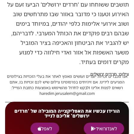
תושבים ששוחחו עם 'חרדים ירושלים' הביעו זעם על
האירוע וטענו כי מדובר באזור שבו מתרחשים שוב
ושוב אירועי אלימות כלפי יהודים, במיוחד בימים
שבהם רבים פוקדים את הכותל המערבי. לדבריהם,
יש להגביר את הביטחון והאכיפה בציר המוביל
משער האשפות אל אזור ואדי חילווה כדי למנוע
מקרים דומים בעתיד.
צילום: חרדים ירושלים
אנו מכבדים זכויות יוצרים ועושים מאמץ לאתר את בעלי הזכויות בצילומים
המגיעים לידינו. אם זיהיתים בפרסומינו צילום שיש לכם זכויות בו, אתם
רשאים לפנות אלינו ולבקש לחדול מהשימוש באמצעות כתובת המייל:
haredim.jerusalem@gmail.com
הורידו עכשיו את האפליקצייה המובילה של 'חרדים
ירושלים' אליכם לנייד
לאנדורואיד
לאפל