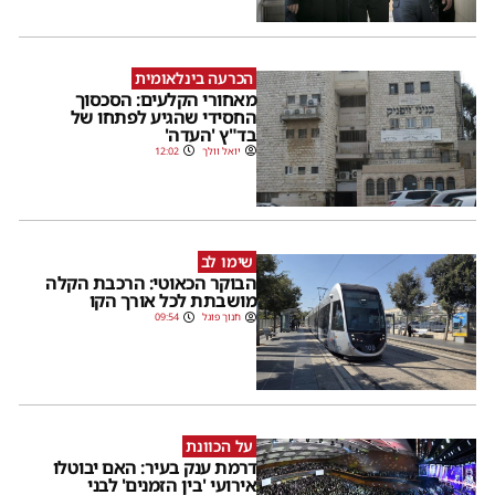
הכרעה בינלאומית
מאחורי הקלעים: הסכסוך
החסידי שהגיע לפתחו של
בד"ץ 'העדה'
יואל וולך
12:02
שימו לב
הבוקר הכאוטי: הרכבת הקלה
מושבתת לכל אורך הקו
חנוך פוגל
09:54
על הכוונת
דרמת ענק בעיר: האם יבוטלו
אירועי 'בין הזמנים' לבני