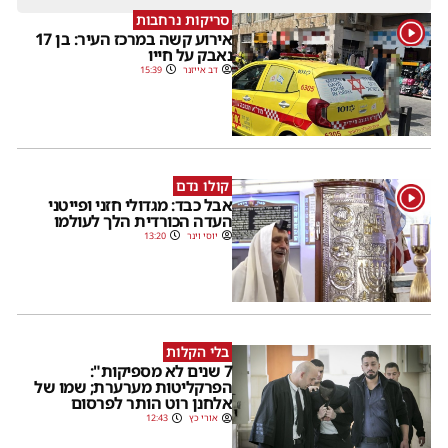
סריקות נרחבות
1
אירוע קשה במרכז העיר: בן 17
נאבק על חייו
דב אייזנר
15:39
קולו נדם
1
אבל כבד: מגדולי חזני ופייטני
העדה הכורדית הלך לעולמו
יוסי וינר
13:20
בלי הקלות
7 שנים לא מספיקות":
הפרקליטות מערערת; שמו של
אלחנן רוט הותר לפרסום
אורי כץ
12:43