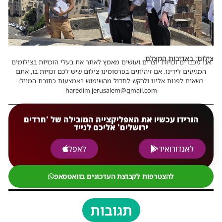
צילום: באדיבות המצלם
אנו מכבדים זכויות יוצרים ועושים מאמץ לאתר את בעלי הזכויות בצילומים
המגיעים לידינו. אם זיהיתים בפרסומינו צילום שיש לכם זכויות בו, אתם
רשאים לפנות אלינו ולבקש לחדול מהשימוש באמצעות כתובת המייל:
haredim.jerusalem@gmail.com
הורידו עכשיו את האפליקצייה המובילה של 'חרדים
ירושלים' אליכם לנייד
לאנדורואיד
לאפל
להצטרפות לקבוצת העדכונים בוואטסאפ
תגובות