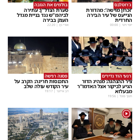
ג'רוסלבס
בולמים את הגובה
'זכרון מוישה': מהדורת
סערת הנדל"ן: עתירה
הנייעס של עיר הבירה
לביהמ"ש נגד בניית מגדל
החרדית
הענק בבירה
יוסי וינר
|
00:00
אורי כץ
|
22:20
רגעי הוד נדירים
פסגה רגישה
ציר ההנהגה: מנהיג הדור
התכנסות חריגה: הקרב על
הגיע לביקור אצל האדמו"ר
עיר הקודש עולה שלב
מבעלזא
דב אייזנר
|
19:17
חנוך פוגל
|
19:56
1