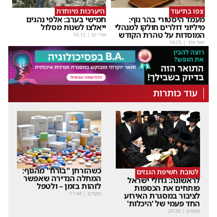
צפו בתיעוד
היערכות מיוחדת
מעמד היסטורי בהר נוף:
חמישי בערב: אלפי נהגים
מיליוני דולרים חולקו למנהלי
ייאלצו לשנות מסלול
המוסדות על טהרת הקודש
אורי כץ
|
16:12
יואל וולך
|
18:25
עוד כותרות
כשהזרחן "בורח" מהגוף:
לטובת חשיפת הגנזים
המחלה הנדירה שאפשר
לראשונה: גדולי ישראל
לזהות בזמן – ולטפל
פותחים את הכספות
מקודם
|
11:48
לציבור במסגרת האירוע
החד פעמי של 'היכלות'
מקודם
|
20:39