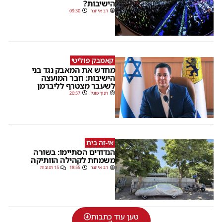
הישיבות?
דב אייזנר
09:30
קאמבק פוליטי
מחדש את המאבק נגד בני
הישיבות: חבר המועצה
לשעבר מצטרף לליברמן
חנוך פוגל
20:57
אֵי-זֶה בַּיִת
הנדודים הסתיימו: בשורה
משמחת לקהילה הוותיקה
דב אייזנר
18:55
15 תגובות
טען עוד כתבות