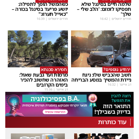
שלמה חיים בסינגל שלא
כשהמשל הופך לתפילה:
תפסיקו לזמזם: 'הלב שלי –
יושע פריעד בסינגל בכורה –
שלך'
"כאייל תערוג"
חרדים ירושלים
|
16:42
חרדים ירושלים
|
16:39
ירתיע נוספים?
חמירא סכנתא
חשב שהכביש שלו: ניגח
מרמות ועד גבעת שאול:
ניידת והמשיך במסע הבריחה
האזהרה שחשוב להכיר
בימים הקרובים
דב אייזנר
|
16:32
דב אייזנר
|
15:36
עוד כותרות