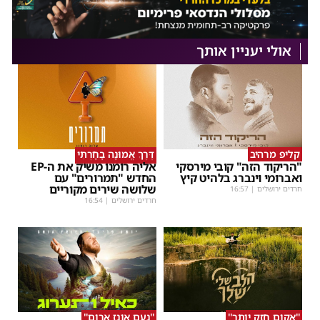
אולי יעניין אותך
קליפ מרהיב
דֶּרֶךְ אֱמוּנָה בָחָרְתִּי
"הריקוד הזה" קובי מירסקי
אליה רומנו משיק את ה-EP
ואברומי וינברג בלהיט קיץ
החדש "תמרורים" עם
שלושה שירים מקוריים
חרדים ירושלים
|
16:57
חרדים ירושלים
|
16:54
''אקום חזק יותר''
''נעם אונז ארום''