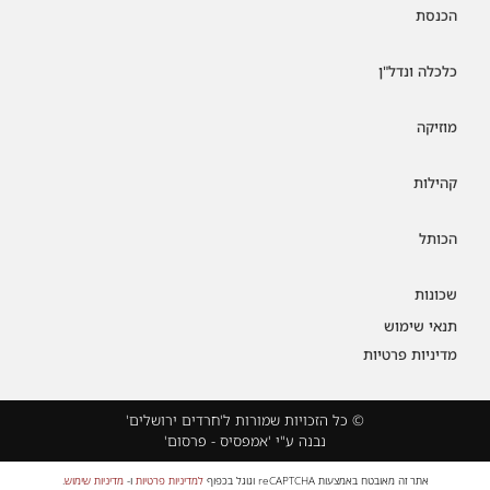
הכנסת
כלכלה ונדל"ן
מוזיקה
קהילות
הכותל
שכונות
תנאי שימוש
מדיניות פרטיות
© כל הזכויות שמורות ל'חרדים ירושלים'
נבנה ע"י 'אמפסיס - פרסום'
אתר זה מאובטח באמצעות reCAPTCHA וגוגל בכפוף
למדיניות פרטיות
ו-
מדיניות שימוש
.