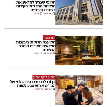
המינוי שצריך להדאיג את
הנציגות החרדית: הקידום
בצמרת העירייה
חנוך פוגל
12:10
לא כשר
המועצה הדתית: בעקבות
ממצאים חמורים הוסרה
הכשרות
דב אייזנר
11:01
אסון רודף אסון
בן 4 בלבד: נכדו הירושלמי של
הגר"ש ארוש טבע למוות
יוסי וינר
10:20