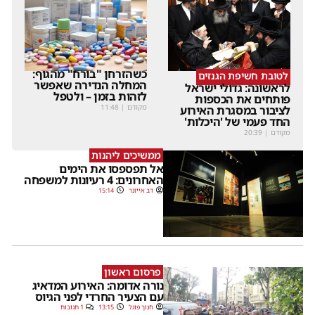
כשהזרחן "בורח" מהגוף:
לטובת חשיפת הגנזים
המחלה הנדירה שאפשר
לראשונה: גדולי ישראל
לזהות בזמן – ולטפל
פותחים את הכספות
מקודם
|
11:48
לציבור במסגרת האירוע
החד פעמי של 'היכלות'
מקודם
|
20:39
ממשיכים ליהנות
אל תפספסו את הימים
האחרונים: 4 רעיונות למשפחה
דב אייזנר
15:14
פרסום ראשון
נורה אדומה: האירוע המדאיג
עם הצעיר החרדי לפני הגיוס
חנוך פוגל
13:15
1 תגובות