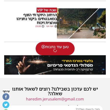
שבת של VIP
הרחוב היוקרתי הוצף
במאבטחים: ביקור נתניהו
שהצית ויכוח
יוסי וינר
23:28
טען עוד כתבות
יש לכם עדכון בשבילנו? רוצים לשאול אותנו
שיתוף
שאלה?
haredim.jerusalem@gmail.com
או שילחו אלינו פנייה ונחזור אליכם בהקדם