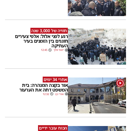
חוויה של 3,000 שנה
רגע לפני אלול: אלפי צעירים
חוגגים בין הזמנים בעיר
העתיקה
יואל וולך
12:45
אחרי 34 ימים
1
אור בקצה המנהרה: בית
המשפט דחה את הערעור
אורי כץ
12:32
הכוח עובר ידיים