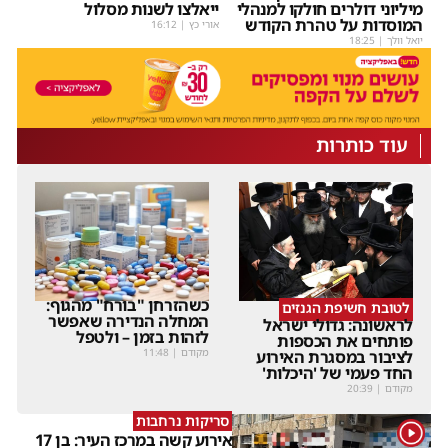
מיליוני דולרים חולקו למנהלי
ייאלצו לשנות מסלול
המוסדות על טהרת הקודש
אורי כץ
|
16:12
יואל וולך
|
18:25
עוד כותרות
כשהזרחן "בורח" מהגוף:
לטובת חשיפת הגנזים
המחלה הנדירה שאפשר
לראשונה: גדולי ישראל
לזהות בזמן – ולטפל
פותחים את הכספות
מקודם
|
11:48
לציבור במסגרת האירוע
החד פעמי של 'היכלות'
מקודם
|
20:39
סריקות נרחבות
1
אירוע קשה במרכז העיר: בן 17