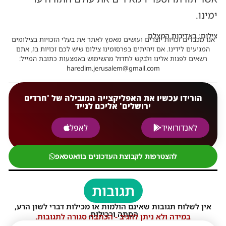
ימינו.
צילום: באדיבות המצלם
אנו מכבדים זכויות יוצרים ועושים מאמץ לאתר את בעלי הזכויות בצילומים
המגיעים לידינו. אם זיהיתים בפרסומינו צילום שיש לכם זכויות בו, אתם
רשאים לפנות אלינו ולבקש לחדול מהשימוש באמצעות כתובת המייל:
haredim.jerusalem@gmail.com
הורידו עכשיו את האפליקצייה המובילה של 'חרדים
ירושלים' אליכם לנייד
לאנדורואיד
לאפל
להצטרפות לקבוצת העדכונים בוואטסאפ
תגובות
אין לשלוח תגובות שאינם הולמות או מכילות דברי לשון הרע,
הסתה ורכילות.
במידה ולא ניתן להגיב - הכתבה סגורה לתגובות.