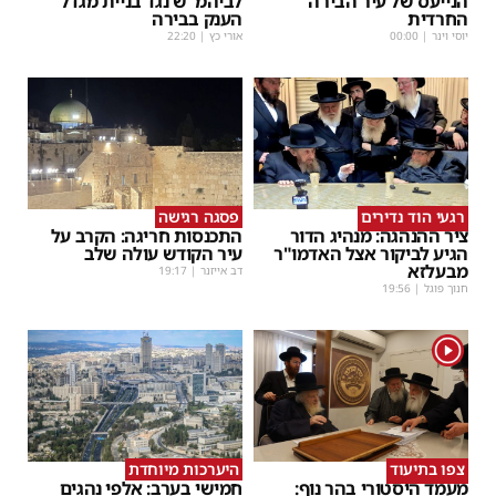
הנייעס של עיר הבירה
לביהמ"ש נגד בניית מגדל
החרדית
הענק בבירה
יוסי וינר
|
00:00
אורי כץ
|
22:20
רגעי הוד נדירים
פסגה רגישה
ציר ההנהגה: מנהיג הדור
התכנסות חריגה: הקרב על
הגיע לביקור אצל האדמו"ר
עיר הקודש עולה שלב
מבעלזא
דב אייזנר
|
19:17
חנוך פוגל
|
19:56
1
צפו בתיעוד
היערכות מיוחדת
מעמד היסטורי בהר נוף:
חמישי בערב: אלפי נהגים