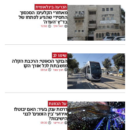
הכרעה בינלאומית
מאחורי הקלעים: הסכסוך
החסידי שהגיע לפתחו של
בד"ץ 'העדה'
יואל וולך
12:02
שימו לב
הבוקר הכאוטי: הרכבת הקלה
מושבתת לכל אורך הקו
חנוך פוגל
09:54
על הכוונת
דרמת ענק בעיר: האם יבוטלו
אירועי 'בין הזמנים' לבני
הישיבות?
דב אייזנר
09:30