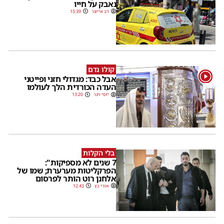
נאבק על חייו
דב אייזנר
15:39
קולו נדם
1
אבל כבד: מגדולי חזני ופייטני
העדה הכורדית הלך לעולמו
יוסי וינר
13:20
בלי הקלות
7 שנים לא מספיקות":
הפרקליטות מערערת; שמו של
אלחנן רוט הותר לפרסום
אורי כץ
12:43