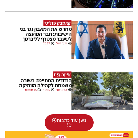
קאמבק פוליטי
מחדש את המאבק נגד בני
הישיבות: חבר המועצה
לשעבר מצטרף לליברמן
חנוך פוגל
20:57
אֵי-זֶה בַּיִת
הנדודים הסתיימו: בשורה
משמחת לקהילה הוותיקה
דב אייזנר
18:55
15 תגובות
טען עוד כתבות