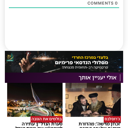
COMMENTS
0
אולי יעניין אותך
ג'רוסלבס
בולמים את הגובה
'זכרון מוישה': מהדורת
סערת הנדל"ן: עתירה