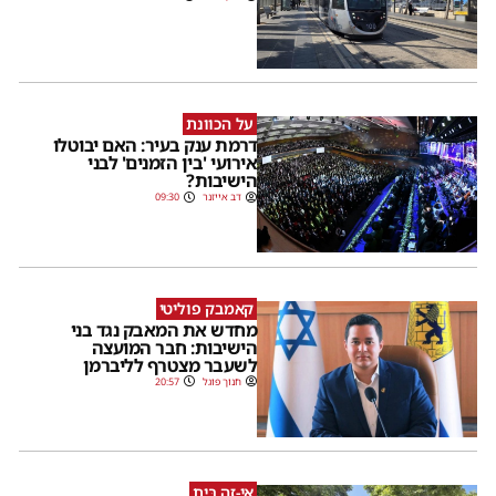
על הכוונת
דרמת ענק בעיר: האם יבוטלו
אירועי 'בין הזמנים' לבני
הישיבות?
דב אייזנר
09:30
קאמבק פוליטי
מחדש את המאבק נגד בני
הישיבות: חבר המועצה
לשעבר מצטרף לליברמן
חנוך פוגל
20:57
אֵי-זֶה בַּיִת