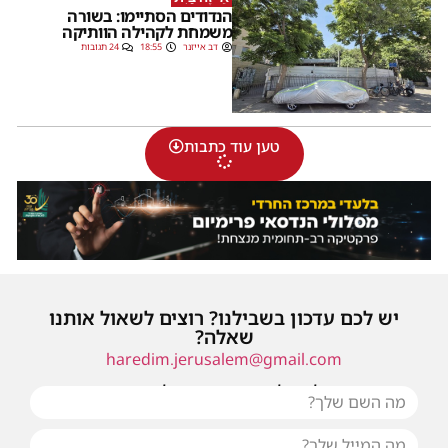
הנדודים הסתיימו: בשורה
משמחת לקהילה הוותיקה
דב אייזנר
18:55
24 תגובות
טען עוד כתבות
יש לכם עדכון בשבילנו? רוצים לשאול אותנו
שאלה?
haredim.jerusalem@gmail.com
או שילחו אלינו פנייה ונחזור אליכם בהקדם