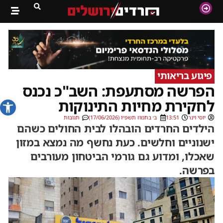
פיגוע בריאותי
הפרשה מסתעפת: השב"כ נכנס
פתח סרג
לחקירת מחיות התינוקות
יוסי וינר
13:51
ב׳ בתמוז תשפ״ו (17/06/2026)
תגובות
הילדים החרדים הובהלו לבית החולים כשהם
ישנוניים וחלשים. כעת נחשף מה נמצא במזון
שאכלו, ומדוע גם גורמי הביטחון מעורבים
בפרשה.