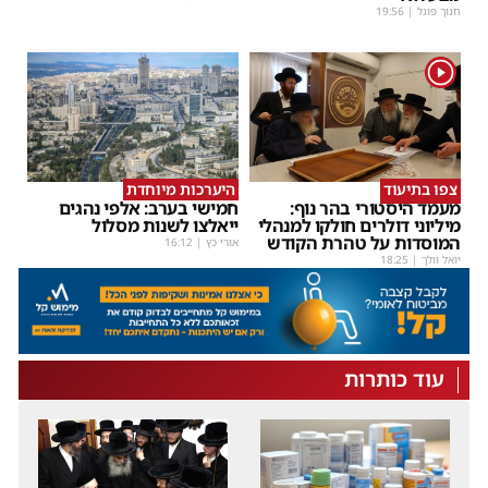
חנוך פוגל
|
19:56
1
צפו בתיעוד
היערכות מיוחדת
מעמד היסטורי בהר נוף:
חמישי בערב: אלפי נהגים
מיליוני דולרים חולקו למנהלי
ייאלצו לשנות מסלול
המוסדות על טהרת הקודש
אורי כץ
|
16:12
יואל וולך
|
18:25
עוד כותרות