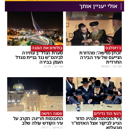
אולי יעניין אותך
ג'רוסלבס
בולמים את הגובה
'זכרון מוישה': מהדורת
סערת הנדל"ן: עתירה
הנייעס של עיר הבירה
לביהמ"ש נגד בניית מגדל
החרדית
הענק בבירה
יוסי וינר
|
00:00
אורי כץ
|
22:20
רגעי הוד נדירים
פסגה רגישה
ציר ההנהגה: מנהיג הדור
התכנסות חריגה: הקרב על
הגיע לביקור אצל האדמו"ר
עיר הקודש עולה שלב
מבעלזא
דב אייזנר
|
19:17