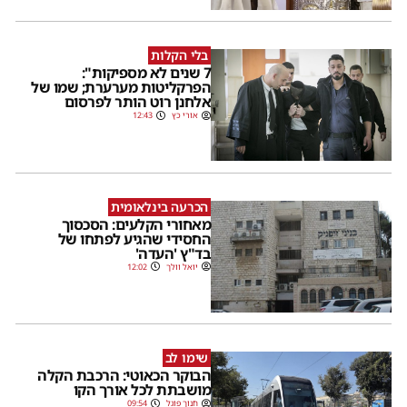
בלי הקלות
7 שנים לא מספיקות":
הפרקליטות מערערת; שמו של
אלחנן רוט הותר לפרסום
אורי כץ
12:43
הכרעה בינלאומית
מאחורי הקלעים: הסכסוך
החסידי שהגיע לפתחו של
בד"ץ 'העדה'
יואל וולך
12:02
שימו לב
הבוקר הכאוטי: הרכבת הקלה
מושבתת לכל אורך הקו
חנוך פוגל
09:54