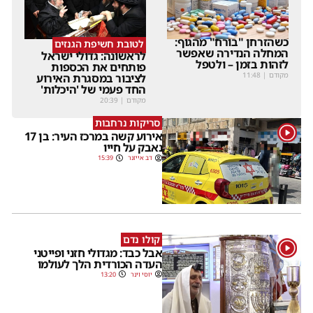
כשהזרחן "בורח" מהגוף:
לטובת חשיפת הגנזים
המחלה הנדירה שאפשר
לראשונה: גדולי ישראל
לזהות בזמן – ולטפל
פותחים את הכספות
מקודם
|
11:48
לציבור במסגרת האירוע
החד פעמי של 'היכלות'
מקודם
|
20:39
סריקות נרחבות
1
אירוע קשה במרכז העיר: בן 17
נאבק על חייו
דב אייזנר
15:39
קולו נדם
1
אבל כבד: מגדולי חזני ופייטני
העדה הכורדית הלך לעולמו
יוסי וינר
13:20