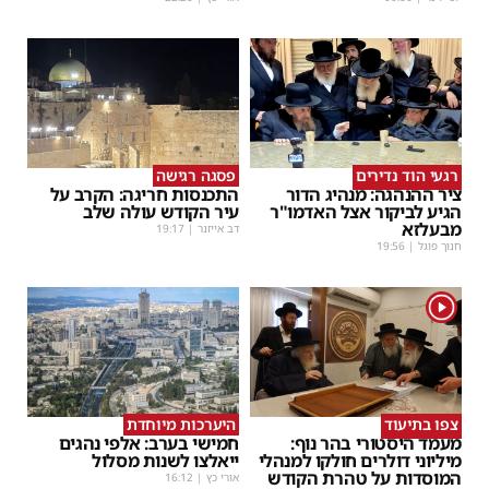
רגעי הוד נדירים
פסגה רגישה
ציר ההנהגה: מנהיג הדור
התכנסות חריגה: הקרב על
הגיע לביקור אצל האדמו"ר
עיר הקודש עולה שלב
מבעלזא
דב אייזנר
|
19:17
חנוך פוגל
|
19:56
1
צפו בתיעוד
היערכות מיוחדת
מעמד היסטורי בהר נוף:
חמישי בערב: אלפי נהגים
מיליוני דולרים חולקו למנהלי
ייאלצו לשנות מסלול
המוסדות על טהרת הקודש
אורי כץ
|
16:12