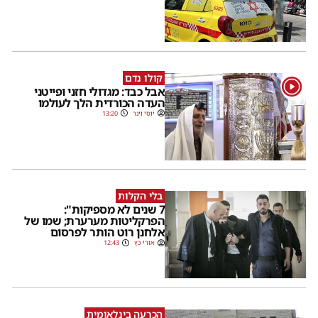
קולו נדם
1
אבל כבד: מגדולי חזני ופייטני
העדה הכורדית הלך לעולמו
יוסי וינר
13:20
בלי הקלות
7 שנים לא מספיקות":
הפרקליטות מערערת; שמו של
אלחנן רוט הותר לפרסום
אורי כץ
12:43
הכרעה בינלאומית