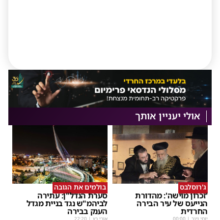
אולי יעניין אותך
ג'רוסלבס
בולמים את הגובה
'זכרון מוישה': מהדורת
סערת הנדל"ן: עתירה
הנייעס של עיר הבירה
לביהמ"ש נגד בניית מגדל
החרדית
הענק בבירה
יוסי וינר
|
00:00
אורי כץ
|
22:20