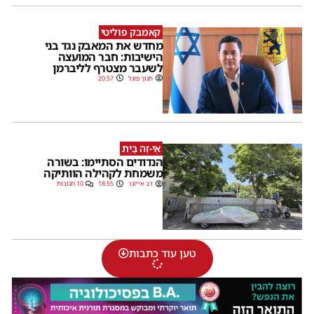
קאמבק פוליטי
מחדש את המאבק נגד בני
הישיבות: חבר המועצה
לשעבר מצטרף לליברמן
חנוך פוגל
20:57
אֵי-זֶה בַּיִת
הנדודים הסתיימו: בשורה
משמחת לקהילה הוותיקה
דב אייזנר
18:55
10 תגובות
טען עוד כתבות