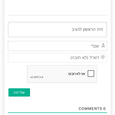
שם*
דוא"ל
(לא
חובה
COMMENTS
0