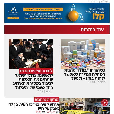
יואל וולך
|
18:25
עוד כותרות
כשהזרחן "בורח" מהגוף:
לטובת חשיפת הגנזים
המחלה הנדירה שאפשר
לראשונה: גדולי ישראל
לזהות בזמן – ולטפל
פותחים את הכספות
מקודם
|
11:48
לציבור במסגרת האירוע
החד פעמי של 'היכלות'
מקודם
|
20:39
סריקות נרחבות
1
אירוע קשה במרכז העיר: בן 17
נאבק על חייו
דב אייזנר
15:39