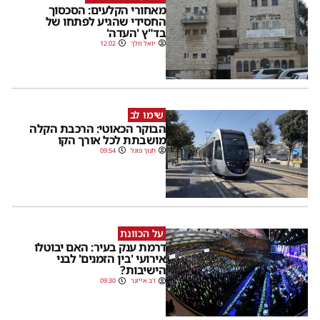
מאחורי הקלעים: הסכסוך
החסידי שהגיע לפתחו של
בד"ץ 'העדה'
יואל וולך
12:02
שימו לב
הבוקר הכאוטי: הרכבת הקלה
מושבתת לכל אורך הקו
חנוך פוגל
09:54
על הכוונת
דרמת ענק בעיר: האם יבוטלו
אירועי 'בין הזמנים' לבני
הישיבות?
דב אייזנר
09:30