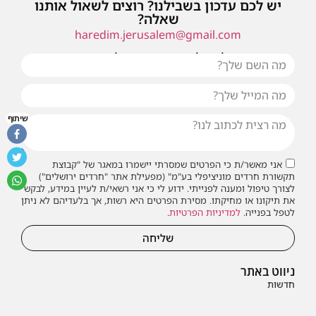
יש לכם עדכון בשבילנו? רוצים לשאול אותנו
שאלה?
haredim.jerusalem@gmail.com
או שילחו אלינו פנייה ונחזור אליכם בהקדם
שיתוף
אני מאשר/ת כי הפרטים שמסרתי יישמרו במאגר של "קבוצת
תקשורת חרדים מוניציפלי בע"מ" (מפעילת אתר "חרדים ירושלים")
לצורך טיפול ומענה לפנייתי. ידוע לי כי אני רשאי/ת לעיין במידע, לבקש
את תיקונו או מחיקתו. מסירת הפרטים היא רשות, אך בלעדיהם לא ניתן
לטפל בפנייה.
למדיניות הפרטיות
.
שליחה
ניווט באתר
חדשות