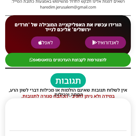
רשאים לפנות אלינו ולבקש לחדול מהשימוש באמצעות כתובת המייל:
haredim.jerusalem@gmail.com
הורידו עכשיו את האפליקצייה המובילה של 'חרדים
ירושלים' אליכם לנייד
לאנדורואיד
לאפל
להצטרפות לקבוצת העדכונים בוואטסאפ
תגובות
אין לשלוח תגובות שאינם הולמות או מכילות דברי לשון הרע,
הסתה ורכילות.
במידה ולא ניתן להגיב - הכתבה סגורה לתגובות.