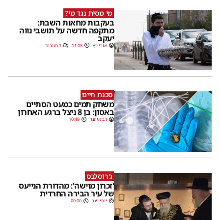
מי מסית נגד מי?
בעקבות מחאות השבת:
מתקפה חדשה על תושבי נווה
יעקב
אורי כץ
11:08
1 תגובות
סכנת חיים
משחק תמים כמעט הסתיים
באסון: בן 8 ניצל ברגע האחרון
דב אייזנר
10:49
ג'רוסלבס
'זכרון מוישה': מהדורת הנייעס
של עיר הבירה החרדית
יוסי וינר
00:00