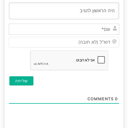
שם*
דוא"ל
(לא
חובה
COMMENTS
0