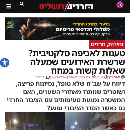
זהירות, חרדים
טענות לאכיפה סלקטיבית?
פתח סרג
שרשרת האירועים שמעלה
שאלות קשות במחוז
יואל וולך
12:31
כ״ג בסיון תשפ״ו (08/06/2026)
תגובות
דיווח על שב"ח שלא טופל, נסיונות פריצה,
ושוטרים שנותרו מאחורי השערים, האם
המשטרה נמנעת מעימותים עם הציבור החרדי
גם כאשר הסדר הציבורי נפגע?