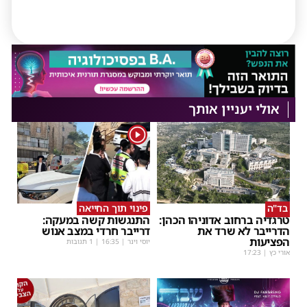
אולי יעניין אותך
1
בד"ה
פינוי תוך החייאה
טרגדיה ברחוב אדוניהו הכהן:
התנגשות קשה במעקה:
הדרייבר לא שרד את
דרייבר חרדי במצב אנוש
הפציעות
יוסי וינר
|
16:35
| 1 תגובות
אורי כץ
|
17:23