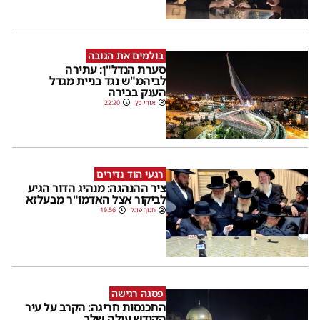
בולמים את הגובה
סערת הנדל"ן: עתירה
לביהמ"ש נגד בניית מגדל
הענק בבירה
אורי כץ
22:20
רגעי הוד נדירים
ציר ההנהגה: מנהיג הדור הגיע
לביקור אצל האדמו"ר מבעלזא
חנוך פוגל
19:56
פסגה רגישה
התכנסות חריגה: הקרב על עיר
הקודש עולה שלב