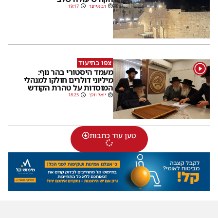
דב אייזנר
19:17
צפו בתיעוד
1
מעמד היסטורי בהר נוף:
מיליוני דולרים חולקו למנהלי
המוסדות על טהרת הקודש
יואל וולך
18:25
טען עוד כתבות