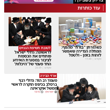
עוד כותרות
כשהזרחן "בורח" מהגוף:
לטובת חשיפת הגנזים
המחלה הנדירה שאפשר
לראשונה: גדולי ישראל
לזהות בזמן – ולטפל
פותחים את הכספות
מקודם
|
11:48
לציבור במסגרת האירוע
החד פעמי של 'היכלות'
מקודם
|
20:39
ארזי הבירה
מעמד רב הוד: גדולי רבני
ברסלב בכינוס הוקרה לראשי
ממשל אוקראינה
יואל וולך
13:15