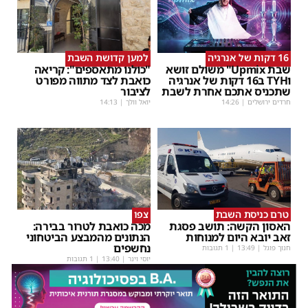
16 דקות של אנרגיה
למען קדושת השבת
שבת Upmix" משולם זושא
"כולנו מתאספים": קריאה
וTYH ב16 דקות של אנרגיה
כואבת לצד מתווה מפורט
שתכניס אתכם אחרת לשבת
לציבור
חרדים ירושלים
|
14:26
יואל וולך
|
14:13
טרם כניסת השבת
צפו
האסון הקשה: תושב פסגת
מכה כואבת לטרור בבירה:
זאב יובא היום למנוחות
הנתונים מהמבצע הביטחוני
נחשפים
חנוך פוגל
|
13:49
| 1 תגובות
יוסי וינר
|
13:40
| 1 תגובות