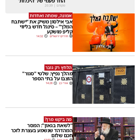
החד פעמי של 'היכלות'
מקודם
|
20:39
אמונה, שמחה ואחדות
אבי אילסון משיק את “ישתבח
המלך” – סינגל חדש בליווי
קליפ מושקע
חרדים ירושלים
14:32
הלחץ רק גובר
מהלך נפיץ: שלטי "סגור"
הוצבו על בתי הספר
אורי כץ
14:28
מה ביקש מרן?
"לשאת בגאון": המסר
המהדהד שנשמע בעצרת לזכר
חכם שלום
חנוך פוגל
13:50