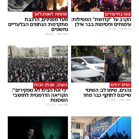
צפו בתיעודים
מתחת לשטיבל'אך
הקרב על "קדושת" המסילות:
מעל מפגינים, הרכבת
עימותים וחסימות בבר אילן
מתקדמת: הנתונים הבלעדיים
נחשפים
דב אייזנר
|
21:33
יואל וולך
|
19:43
הכיס ירגיש
הערב; מבחן הכוח
נהגים, שימו לב: השינוי
"כי את הבית לא מפקירים":
שייכנס לתוקף כבר מחר
הקריאה הדרמטית לתושבי
השכונות
חנוך פוגל
|
17:29
יוסי וינר
|
17:21