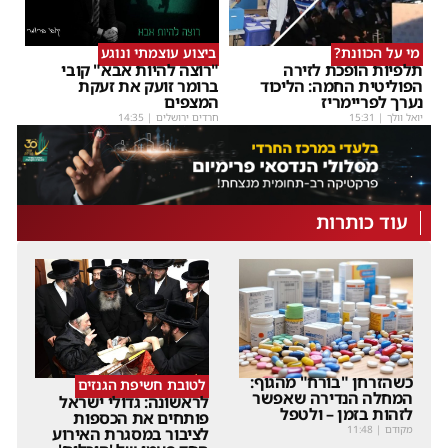
מי על הכוונת?
ביצוע עוצמתי ונוגע
תלפיות הופכת לזירה
"רוצה להיות אבא" קובי
הפוליטית החמה: הליכוד
ברומר זועק את זעקת
נערך לפריימריז
המצפים
יואל וולך
|
15:31
חרדים ירושלים
|
14:35
עוד כותרות
כשהזרחן "בורח" מהגוף:
לטובת חשיפת הגנזים
המחלה הנדירה שאפשר
לראשונה: גדולי ישראל
לזהות בזמן – ולטפל
פותחים את הכספות
מקודם
|
11:48
לציבור במסגרת האירוע