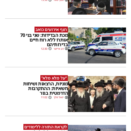
רצף אירועים כואב
מכת הבדידות: שני בני 70
אותרו ללא רוח חיים
בדירותיהם
דב אייזנר
12:30
"על מלא מלא"
מוניות, הרצאות ושיחות
חשאיות: ההתקרבות
הדרמטית בגור
יואל וולך
11:02
לקראת החזרה ללימודים