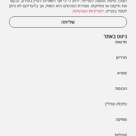
לצורך טיפול ומענה לפנייתי. ידוע לי כי אני רשאי/ת לעיין במידע, לבקש
את תיקונו או מחיקתו. מסירת הפרטים היא רשות, אך בלעדיהם לא ניתן
לטפל בפנייה.
למדיניות הפרטיות
.
שליחה
ניווט באתר
חדשות
חרדים
ספרא
הכנסת
כלכלה ונדל"ן
מוזיקה
קהילות