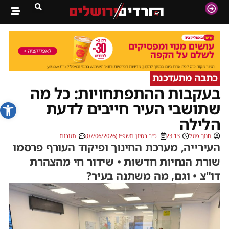
כתבה מתעדכנת
בעקבות ההתפתחויות: כל מה
פתח סרג
שתושבי העיר חייבים לדעת
הלילה
חנוך פוגל
23:13
כ״ב בסיון תשפ״ו (07/06/2026)
תגובות
העירייה, מערכת החינוך ופיקוד העורף פרסמו
שורת הנחיות חדשות • שידור חי מהצהרת
דו"צ • וגם, מה משתנה בעיר?