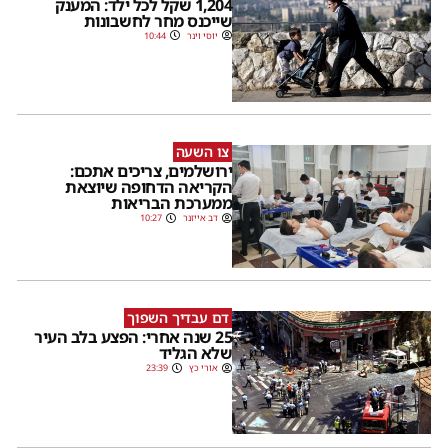
1,204 שקל לכל ילד: המענק
שייכנס מחר לחשבונות
יוסי וינר
10:44
צו השעה
ירושלמים, צריכים אתכם:
הקריאה הדחופה שיוצאת
ממערכת הבריאות
דב אייזנר
10:27
דם עבדיך השפוך
25 שנה אחרי: הפצע בלב העיר
שלא הגליד
אורי כץ
23:39