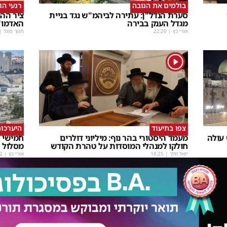
בולמים את הגובה
רגעי הו
סערת הנדל"ן: עתירה לביהמ"ש נגד בניית
ציר ההנ
מגדל הענק בבירה
האדמו"
אורי כץ
|
22:20
חנוך פוגל
|
1
צפו בתיעוד
היערכות
 עולה
מעמד היסטורי בהר נוף: מיליוני דולרים
חמישי ב
חולקו למנהלי המוסדות על טהרת הקודש
מסלול
יואל וולך
|
18:25
אורי כץ
|
2