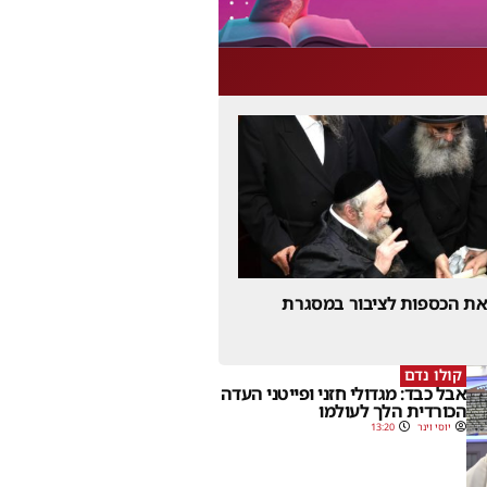
 את הכספות לציבור במסגרת
קולו נדם
אבל כבד: מגדולי חזני ופייטני העדה
הכורדית הלך לעולמו
יוסי וינר
13:20