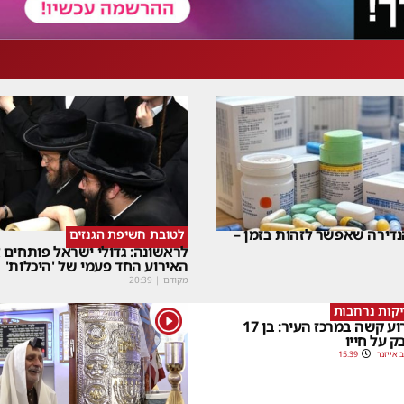
דירה שאפשר לזהות בזמן –
לטובת חשיפת הגנזים
לראשונה: גדולי ישראל פותחים
האירוע החד פעמי של 'היכלות'
מקודם
|
20:39
קות נרחבות
1
אירוע קשה במרכז העיר: בן 17
ק על חייו
 אייזנר
15:39