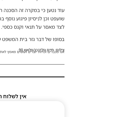
עוד נטען כי במקרה זה הסכנה 
שועפט וכן לניסיון פיגוע נוסף
לצד מאסר על תנאי וקנס כספי.
בסופו של דבר גזר בית המשפט על שוויקי 50 חודשי מאסר בפועל 
צילום: חיים גולדברג/פלאש 90
אנו מכבדים זכויות יוצרים ועושים מאמץ לאתר
אין לשלוח ת