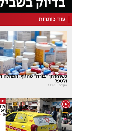
עוד כותרות
כשהזרחן "בורח" מהגוף: המחלה הנ
ולטפל
מקודם
|
11:48
סרי
1
נאב
דב