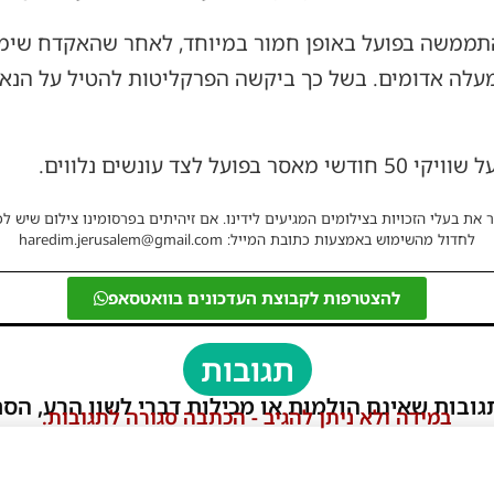
התממשה בפועל באופן חמור במיוחד, לאחר שהאקדח שימ
 במעלה אדומים. בשל כך ביקשה הפרקליטות להטיל על הנ
לצד עונשים נלווים.
 את בעלי הזכויות בצילומים המגיעים לידינו. אם זיהיתים בפרסומינו צילום שיש לכ
לחדול מהשימוש באמצעות כתובת המייל: haredim.jerusalem@gmail.com
להצטרפות לקבוצת העדכונים בוואטסאפ
תגובות
גובות שאינם הולמות או מכילות דברי לשון הרע, הסת
במידה ולא ניתן להגיב - הכתבה סגורה לתגובות.