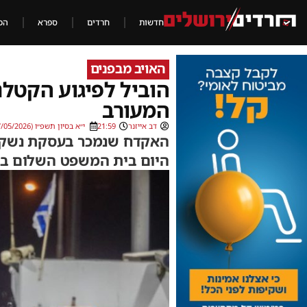
חדשות
חרדים
ספרא
הכ
האויב מבפנים
הוביל לפיגוע הקטל
המעורב
דב אייזנר
21:59
י״א בסיון תשפ״ו (27/05/2026)
האקדח שנמכר בעסקת נשק א
היום בית המשפט השלום בעי