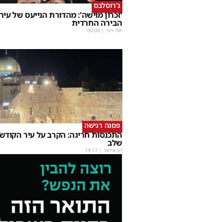
ג'רוסלבס
'זכרון מוישה': מהדורת הנייעס של עיר
הבירה החרדית
יוסי וינר
|
00:00
פסגה רגישה
התכנסות חריגה: הקרב על עיר הקודש
שלב
דב אייזנר
|
19:17