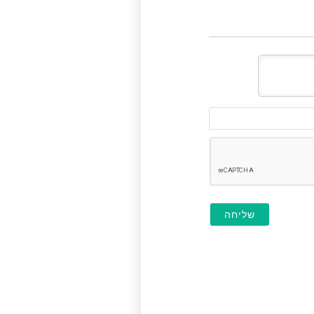
דוא"ל
(לא
חובה)