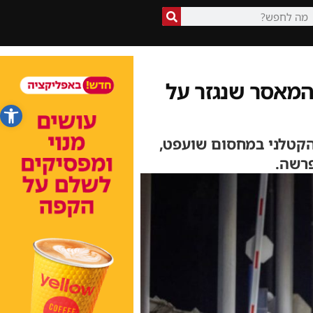
המאסר שנגזר על
פתח סרג
הקטלני במחסום שועפט,
פרשה.