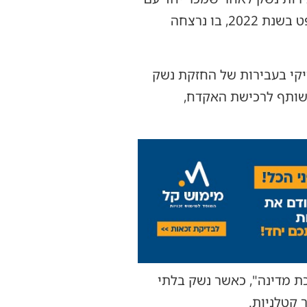
אדם נוסף את האקדח ששימש את המחבל עודאי תמימי לביצוע פיגוע הירי במחסום שועפט בשנת 2022, בו נרצחה
יקי בעבירות של החזקת נשק
ה שותף לרכישת האקדח,
ת מדינה", כאשר נשק בלתי
 קטלניות.