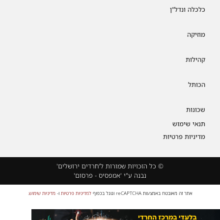
כלכלה ונדל"ן
מוזיקה
קהילות
הכותל
שכונות
תנאי שימוש
מדיניות פרטיות
© כל הזכויות שמורות ל'חרדים ירושלים'
נבנה ע"י 'אמפסיס - פרסום'
אתר זה מאובטח באמצעות reCAPTCHA וגוגל בכפוף
למדיניות פרטיות
ו-
מדיניות שימוש
.