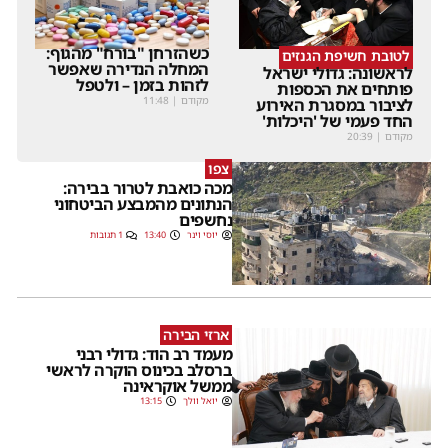
כשהזרחן "בורח" מהגוף:
לטובת חשיפת הגנזים
המחלה הנדירה שאפשר
לראשונה: גדולי ישראל
לזהות בזמן – ולטפל
פותחים את הכספות
מקודם
|
11:48
לציבור במסגרת האירוע
החד פעמי של 'היכלות'
מקודם
|
20:39
צפו
מכה כואבת לטרור בבירה:
הנתונים מהמבצע הביטחוני
נחשפים
יוסי וינר
13:40
1 תגובות
ארזי הבירה
מעמד רב הוד: גדולי רבני
ברסלב בכינוס הוקרה לראשי
ממשל אוקראינה
יואל וולך
13:15