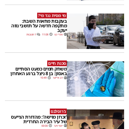
מי מסית נגד מי?
בעקבות מחאות השבת:
מתקפה חדשה על תושבי נווה
יעקב
אורי כץ
11:08
1 תגובות
סכנת חיים
משחק תמים כמעט הסתיים
באסון: בן 8 ניצל ברגע האחרון
דב אייזנר
10:49
ג'רוסלבס
'זכרון מוישה': מהדורת הנייעס
של עיר הבירה החרדית
יוסי וינר
00:00