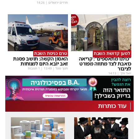
חרדים ירושלים
|
14:26
למען קדושת השבת
טרם כניסת השבת
"כולנו מתאספים": קריאה
האסון הקשה: תושב פסגת
כואבת לצד מתווה מפורט
זאב יובא היום למנוחות
לציבור
חנוך פוגל
|
13:49
| 1 תגובות
יואל וולך
|
14:13
עוד כותרות