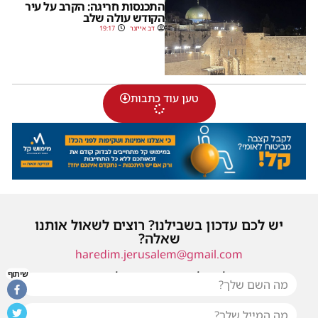
התכנסות חריגה: הקרב על עיר
הקודש עולה שלב
דב אייזנר
19:17
טען עוד כתבות
יש לכם עדכון בשבילנו? רוצים לשאול אותנו
שאלה?
haredim.jerusalem@gmail.com
או שילחו אלינו פנייה ונחזור אליכם בהקדם
שיתוף