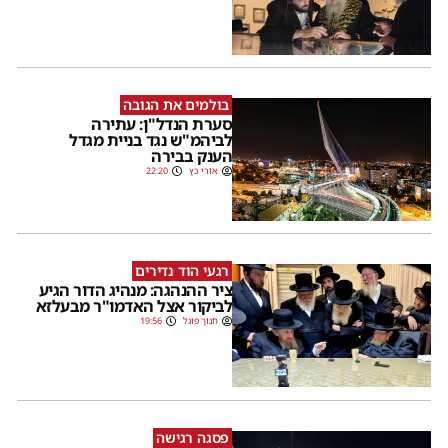
בולמים את הגובה
סערת הנדל"ן: עתירה
לביהמ"ש נגד בניית מגדל
הענק בבירה
אורי כץ
22:20
רגעי הוד נדירים
ציר ההנהגה: מנהיג הדור הגיע
לביקור אצל האדמו"ר מבעלזא
חנוך פוגל
19:56
פסגה רגישה