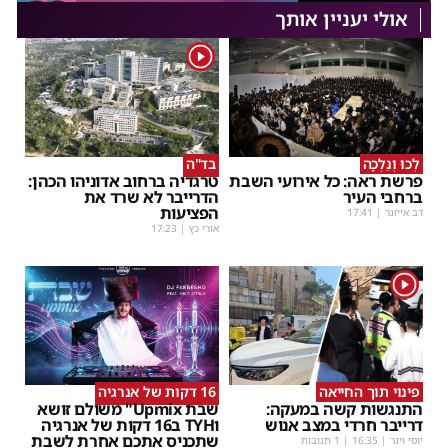
אולי יעניין אותך
1
לְכוּ וְנֵלְכָה
בד"ה
פרשת ראה: כל אירועי השבת
טרגדיה ברחוב אדוניהו הכהן:
ברחבי העיר
הדרייבר לא שרד את
הפציעות
דב אייזנר
|
17:41
אורי כץ
|
17:23
1
פינוי תוך החייאה
16 דקות של אנרגיה
התנגשות קשה במעקה:
שבת Upmix" משולם זושא
דרייבר חרדי במצב אנוש
וTYH ב16 דקות של אנרגיה
שתכניס אתכם אחרת לשבת
יוסי וינר
|
16:35
| 1 תגובות