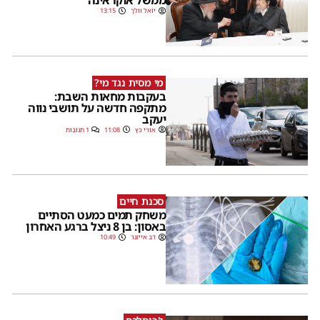
ממשל אוקראינה
יואל וולך
13:15
מי מסית נגד מי?
בעקבות מחאות השבת:
מתקפה חדשה על תושבי נווה
יעקב
אורי כץ
11:08
1 תגובות
סכנת חיים
משחק תמים כמעט הסתיים
באסון: בן 8 ניצל ברגע האחרון
דב אייזנר
10:49