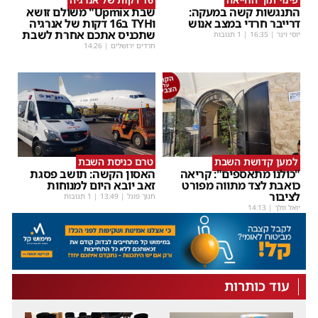
התנגשות קשה במעקה:
שבת Upmix" משולם זושא
דרייבר חרדי במצב אנוש
וTYH ב16 דקות של אנרגיה
שתכניס אתכם אחרת לשבת
יוסי וינר
|
16:35
| 1 תגובות
חרדים ירושלים
|
14:26
למען קדושת השבת
טרם כניסת השבת
"כולנו מתאספים": קריאה
האסון הקשה: תושב פסגת
כואבת לצד מתווה מפורט
זאב יובא היום למנוחות
לציבור
חנוך פוגל
|
13:49
| 1 תגובות
יואל וולך
|
14:13
עוד כותרות