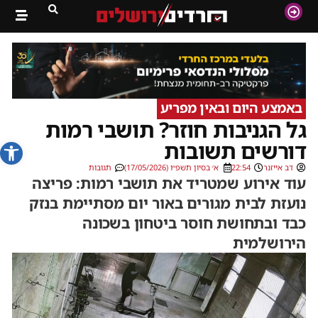
באמצע היום ובאין מפריע
גל הגניבות חוזר? תושבי רמות
פתח סרג
דורשים תשובות
דב אייזנר
22:54
א׳ בסיון תשפ״ו (17/05/2026)
תגובות
עוד אירוע שמטריד את תושבי רמות: פריצה
נועזת לבית מגורים באור יום מסתיימת בנזק
כבד ובתחושת חוסר ביטחון בשכונה
הירושלמית