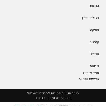
הכנסת
כלכלה ונדל"ן
מוזיקה
קהילות
הכותל
שכונות
תנאי שימוש
מדיניות פרטיות
© כל הזכויות שמורות ל'חרדים ירושלים'
נבנה ע"י 'אמפסיס - פרסום'