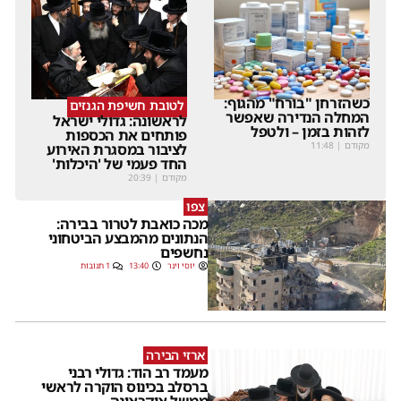
כשהזרחן "בורח" מהגוף:
לטובת חשיפת הגנזים
המחלה הנדירה שאפשר
לראשונה: גדולי ישראל
לזהות בזמן – ולטפל
פותחים את הכספות
מקודם
|
11:48
לציבור במסגרת האירוע
החד פעמי של 'היכלות'
מקודם
|
20:39
צפו
מכה כואבת לטרור בבירה:
הנתונים מהמבצע הביטחוני
נחשפים
יוסי וינר
13:40
1 תגובות
ארזי הבירה
מעמד רב הוד: גדולי רבני
ברסלב בכינוס הוקרה לראשי