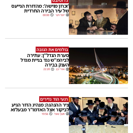
ג'רוסלבס
'זכרון מוישה': מהדורת הנייעס
של עיר הבירה החרדית
יוסי וינר
00:00
בולמים את הגובה
סערת הנדל"ן: עתירה
לביהמ"ש נגד בניית מגדל
הענק בבירה
אורי כץ
22:20
רגעי הוד נדירים
ציר ההנהגה: מנהיג הדור הגיע
לביקור אצל האדמו"ר מבעלזא
חנוך פוגל
19:56