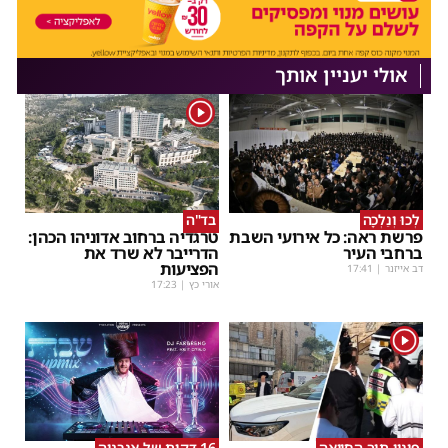
אולי יעניין אותך
1
לְכוּ וְנֵלְכָה
בד"ה
פרשת ראה: כל אירועי השבת
טרגדיה ברחוב אדוניהו הכהן:
ברחבי העיר
הדרייבר לא שרד את
הפציעות
דב אייזנר
|
17:41
אורי כץ
|
17:23
1
פינוי תוך החייאה
16 דקות של אנרגיה