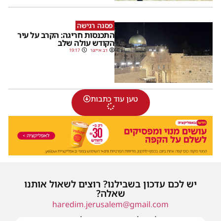
פסגה רגישה
התכנסות חריגה: הקרב על עיר
הקודש עולה שלב
דב אייזנר
19:17
טען עוד כתבות
יש לכם עדכון בשבילנו? רוצים לשאול אותנו
שאלה?
haredim.jerusalem@gmail.com
או שילחו אלינו פנייה ונחזור אליכם בהקדם