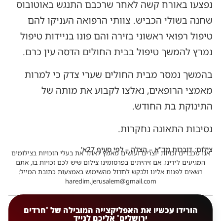
נפצעו באורח קשה לאחר שרכבם התנגש באוטובוס
שחנה בשולי הכביש. צוותי הרפואה העניקו להם
טיפול רפואי ראשוני בזירה והם פונו בניידות טיפול
נמרץ להמשך טיפול בבית החולים הדסה עין כרם.
בהמשך נמסר מבית החולים שערי צדק כי למרות
מאמצי הרופאים, נאלצו לקבוע את מותה של
התינוקת בת החודש.
נסיבות התאונה נחקרות.
צילום: דוברות מד"א – הצלה – לפי סעיף 27א'
אנו מכבדים זכויות יוצרים ועושים מאמץ לאתר את בעלי הזכויות בצילומים
המגיעים לידינו. אם זיהיתים בפרסומינו צילום שיש לכם זכויות בו, אתם
רשאים לפנות אלינו ולבקש לחדול מהשימוש באמצעות כתובת המייל:
haredim.jerusalem@gmail.com
הורידו עכשיו את האפליקצייה המובילה של 'חרדים
ירושלים' אליכם לנייד