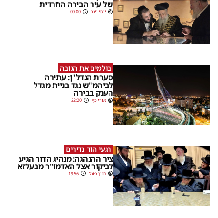
של עיר הבירה החרדית
יוסי וינר
00:00
בולמים את הגובה
סערת הנדל"ן: עתירה
לביהמ"ש נגד בניית מגדל
הענק בבירה
אורי כץ
22:20
רגעי הוד נדירים
ציר ההנהגה: מנהיג הדור הגיע
לביקור אצל האדמו"ר מבעלזא
חנוך פוגל
19:56