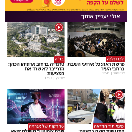
אולי יעניין אותך
1
לְכוּ וְנֵלְכָה
בד"ה
פרשת ראה: כל אירועי השבת
טרגדיה ברחוב אדוניהו הכהן:
ברחבי העיר
הדרייבר לא שרד את
הפציעות
דב אייזנר
|
17:41
אורי כץ
|
17:23
1
פינוי תוך החייאה
16 דקות של אנרגיה
התנגשות קשה במעקה:
שבת Upmix" משולם זושא