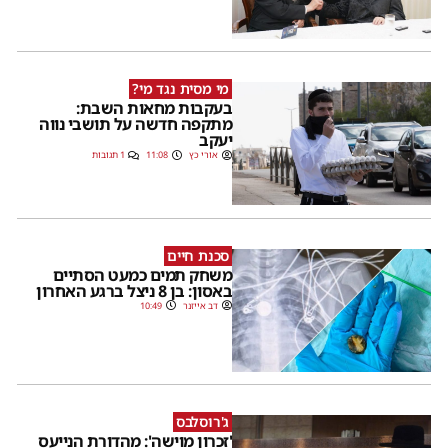
מי מסית נגד מי?
בעקבות מחאות השבת:
מתקפה חדשה על תושבי נווה
יעקב
אורי כץ
11:08
1 תגובות
סכנת חיים
משחק תמים כמעט הסתיים
באסון: בן 8 ניצל ברגע האחרון
דב אייזנר
10:49
ג'רוסלבס
'זכרון מוישה': מהדורת הנייעס