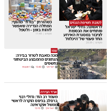
כשהזרחן "בורח" מהגוף:
לטובת חשיפת הגנזים
המחלה הנדירה שאפשר
לראשונה: גדולי ישראל
לזהות בזמן – ולטפל
פותחים את הכספות
מקודם
|
11:48
לציבור במסגרת האירוע
החד פעמי של 'היכלות'
מקודם
|
20:39
צפו
מכה כואבת לטרור בבירה:
הנתונים מהמבצע הביטחוני
נחשפים
יוסי וינר
13:40
1 תגובות
ארזי הבירה
מעמד רב הוד: גדולי רבני
ברסלב בכינוס הוקרה לראשי
ממשל אוקראינה
יואל וולך
13:15