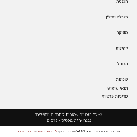
הכנסת
כלכלה ונדל"ן
מוזיקה
קהילות
הכותל
שכונות
תנאי שימוש
מדיניות פרטיות
© כל הזכויות שמורות ל'חרדים ירושלים'
נבנה ע"י 'אמפסיס - פרסום'
אתר זה מאובטח באמצעות reCAPTCHA וגוגל בכפוף
למדיניות פרטיות
ו-
מדיניות שימוש
.