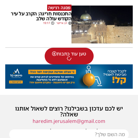
פסגה רגישה
התכנסות חריגה: הקרב על עיר
הקודש עולה שלב
דב אייזנר
19:17
טען עוד כתבות
יש לכם עדכון בשבילנו? רוצים לשאול אותנו
שאלה?
haredim.jerusalem@gmail.com
או שילחו אלינו פנייה ונחזור אליכם בהקדם