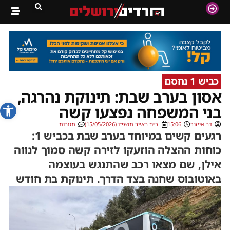
כביש 1 נחסם
אסון בערב שבת: תינוקת נהרגה,
פתח סרג
בני המשפחה נפצעו קשה
דב אייזנר
15:06
כ״ח באייר תשפ״ו (15/05/2026)
תגובות
רגעים קשים במיוחד בערב שבת בכביש 1:
כוחות ההצלה הוזעקו לזירה קשה סמוך לנווה
אילן, שם מצאו רכב שהתנגש בעוצמה
באוטובוס שחנה בצד הדרך. תינוקת בת חודש