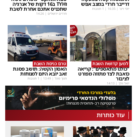
דרייבר חרדי במצב אנוש
וTYH ב16 דקות של אנרגיה
שתכניס אתכם אחרת לשבת
יוסי וינר
|
16:35
| 1 תגובות
חרדים ירושלים
|
14:26
למען קדושת השבת
טרם כניסת השבת
"כולנו מתאספים": קריאה
האסון הקשה: תושב פסגת
כואבת לצד מתווה מפורט
זאב יובא היום למנוחות
לציבור
חנוך פוגל
|
13:49
| 1 תגובות
יואל וולך
|
14:13
עוד כותרות