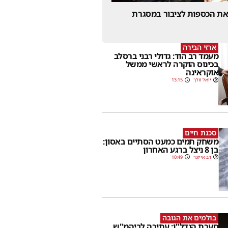
 את הכספות לציבור במסגרת
ארזי הבירה
מעמד רב הוד: גדולי רבני ברסלב
בכינוס הוקרה לראשי ממשל
אוקראינה
יואל וולך
13:15
סכנת חיים
משחק תמים כמעט הסתיים באסון:
בן 8 ניצל ברגע האחרון
דב אייזנר
10:49
בולמים את הגובה
סערת הנדל"ן: עתירה לביהמ"ש