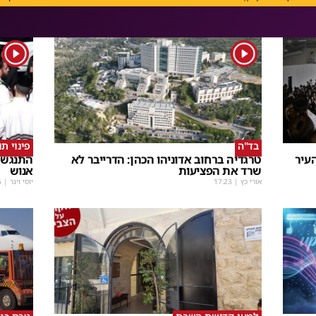
1
1
בד"ה
פינוי ת
עיר
טרגדיה ברחוב אדוניהו הכהן: הדרייבר לא
התנגשו
שרד את הפציעות
אנוש
אורי כץ
|
17:23
יוסי וינר
|
5