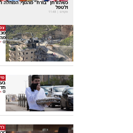
כשהזרחן "בורח" מהגוף: המחלה הנ
ולטפל
מקודם
|
11:48
צפו
מכה
מהמ
יו
מי 
בעק
חדש
או
ג'ר
'זכ