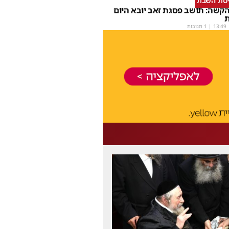
יסת השבת
קשה: תושב פסגת זאב יובא היום
ת
13:49
| 1 תגובות