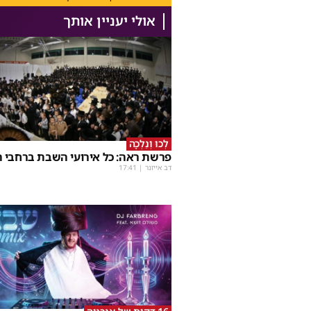
אולי יעניין אותך
לְכוּ וְנֵלְכָה
פרשת ראה: כל אירועי השבת ברחבי ה
דב אייזנר
|
17:41