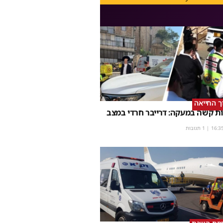
וך החייאה
ת קשה במעקה: דרייבר חרדי במצב
16:3
| 1 תגובות