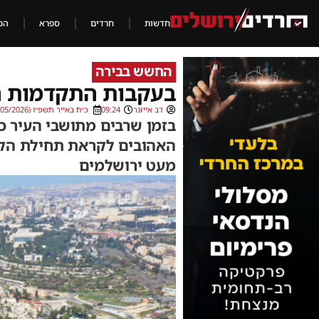
חדשות
חרדים
ספרא
הכ
החשש בבירה
בעקבות התקדמות המ
דב אייזנר
09:24
כ״ח באייר תשפ״ו (15/05/2026)
בזמן שרבים מתושבי העיר 
האהובים לקראת תחילת הקי
מעט ירושלמים