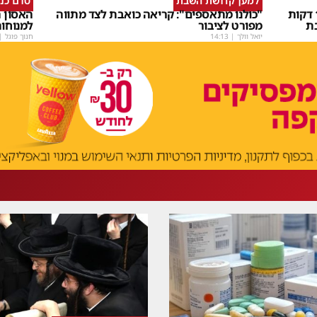
למען קדושת השבת
טרם כנ
שבת Upmix" משולם זושא וTYH ב16 דקות
"כולנו מתאספים": קריאה כואבת לצד מתווה
האסון ה
ת
מפורט לציבור
למנוחו
יואל וולך
|
14:13
חנוך פוגל
|