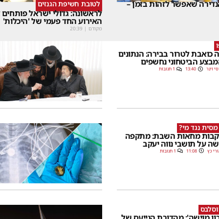
דירה שאפשר לזהות בזמן –
לטובת חשיפת הגנזים
לראשונה: גדולי ישראל פותחים
האירוע החד פעמי של 'היכלות'
מקודם
|
20:39
 כואבת לטרור בבירה: הנתונים
בצע הביטחוני נחשפים
סי וינר
13:40
1 תגובות
מסית נגד מי?
בות מחאות השבת: מתקפה
ה על תושבי נווה יעקב
רי כץ
11:08
1 תגובות
וסלבס
רון מוישה': מהדורת הנייעס של