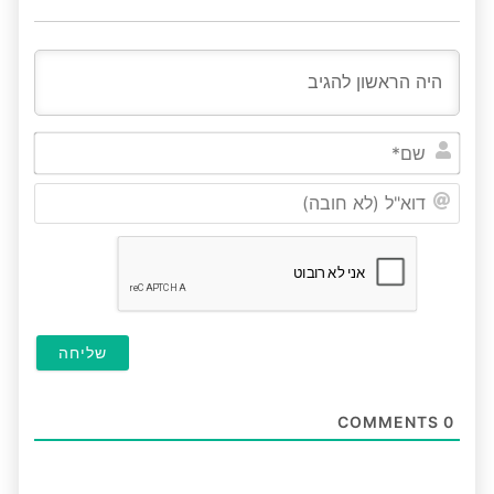
שם*
דוא"ל
(לא
חובה
COMMENTS
0