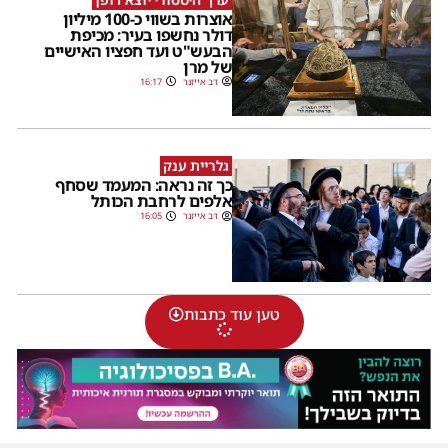
אוצרות בשווי כ-100 מיליון
דולר נחשפו בעיר: מכיפת
הבעש"ט ועד חפציו האישיים
של מרן
דב אייזנר
16:17
גלריית ענק
כך זה נראה: המעמד שסחף
אלפים לרחבת הכותל
דב אייזנר
16:05
טען עוד כתבות