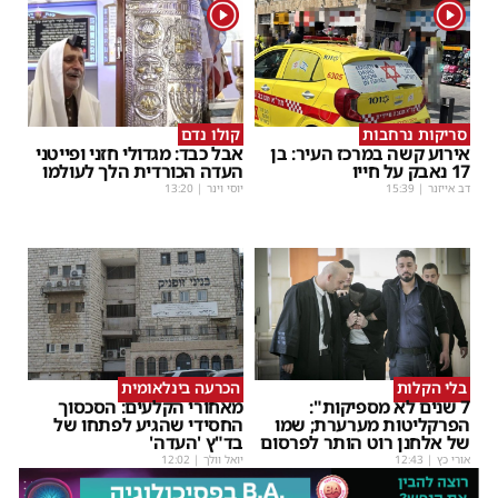
1
1
סריקות נרחבות
קולו נדם
אירוע קשה במרכז העיר: בן
אבל כבד: מגדולי חזני ופייטני
17 נאבק על חייו
העדה הכורדית הלך לעולמו
דב אייזנר
|
15:39
יוסי וינר
|
13:20
בלי הקלות
הכרעה בינלאומית
7 שנים לא מספיקות":
מאחורי הקלעים: הסכסוך
הפרקליטות מערערת; שמו
החסידי שהגיע לפתחו של
של אלחנן רוט הותר לפרסום
בד"ץ 'העדה'
אורי כץ
|
12:43
יואל וולך
|
12:02