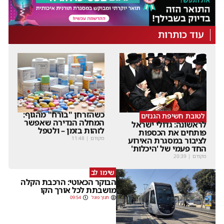
עוד כותרות
כשהזרחן "בורח" מהגוף:
לטובת חשיפת הגנזים
המחלה הנדירה שאפשר
לראשונה: גדולי ישראל
לזהות בזמן – ולטפל
פותחים את הכספות
מקודם
|
11:48
לציבור במסגרת האירוע
החד פעמי של 'היכלות'
מקודם
|
20:39
שימו לב
הבוקר הכאוטי: הרכבת הקלה
מושבתת לכל אורך הקו
חנוך פוגל
09:54