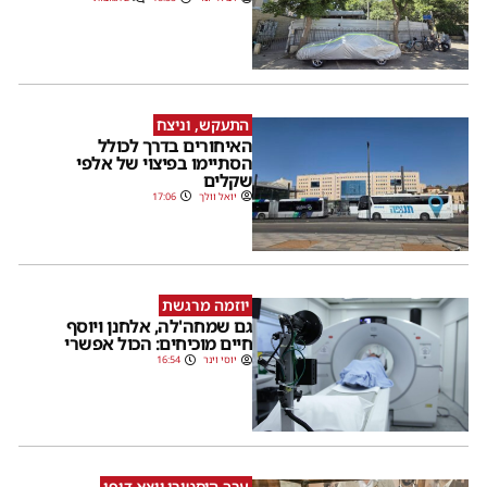
התעקש, וניצח
האיחורים בדרך לכולל
הסתיימו בפיצוי של אלפי
שקלים
יואל וולך
17:06
יוזמה מרגשת
גם שמחה'לה, אלחנן ויוסף
חיים מוכיחים: הכול אפשרי
יוסי וינר
16:54
ערך היסטורי יוצא דופן