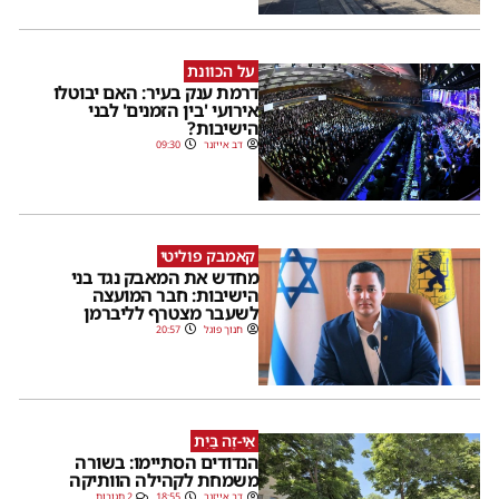
על הכוונת
דרמת ענק בעיר: האם יבוטלו
אירועי 'בין הזמנים' לבני
הישיבות?
דב אייזנר
09:30
קאמבק פוליטי
מחדש את המאבק נגד בני
הישיבות: חבר המועצה
לשעבר מצטרף לליברמן
חנוך פוגל
20:57
אֵי-זֶה בַּיִת
הנדודים הסתיימו: בשורה
משמחת לקהילה הוותיקה
דב אייזנר
18:55
2 תגובות