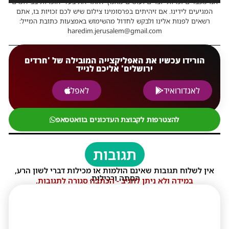
אנו מכבדים זכויות יוצרים ועושים מאמץ לאתר את בעלי הזכויות בצילומים
המגיעים לידינו. אם זיהיתים בפרסומינו צילום שיש לכם זכויות בו, אתם
רשאים לפנות אלינו ולבקש לחדול מהשימוש באמצעות כתובת המייל:
haredim.jerusalem@gmail.com
הורידו עכשיו את האפליקצייה המובילה של 'חרדים
ירושלים' אליכם לנייד
לאנדורואיד
לאפל
להצטרפות לקבוצת העדכונים בוואטסאפ
תגובות
אין לשלוח תגובות שאינם הולמות או מכילות דברי לשון הרע,
הסתה ורכילות.
במידה ולא ניתן להגיב - הכתבה סגורה לתגובות.