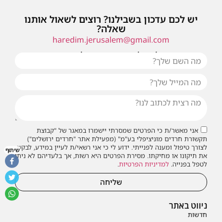
יש לכם עדכון בשבילנו? רוצים לשאול אותנו
שאלה?
haredim.jerusalem@gmail.com
או שילחו אלינו פנייה ונחזור אליכם בהקדם
אני מאשר/ת כי הפרטים שמסרתי יישמרו במאגר של "קבוצת
תקשורת חרדים מוניציפלי בע"מ" (מפעילת אתר "חרדים ירושלים")
לצורך טיפול ומענה לפנייתי. ידוע לי כי אני רשאי/ת לעיין במידע, לבקש
שיתוף
את תיקונו או מחיקתו. מסירת הפרטים היא רשות, אך בלעדיהם לא ניתן
לטפל בפנייה.
למדיניות הפרטיות
.
שליחה
ניווט באתר
חדשות