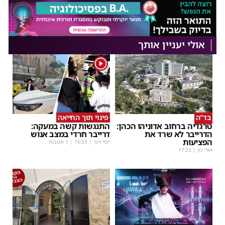
אולי יעניין אותך
1
בד"ה
פינוי תוך החייאה
טרגדיה ברחוב אדוניהו הכהן:
התנגשות קשה במעקה:
הדרייבר לא שרד את
דרייבר חרדי במצב אנוש
הפציעות
יוסי וינר
|
16:35
| 1 תגובות
אורי כץ
|
17:23