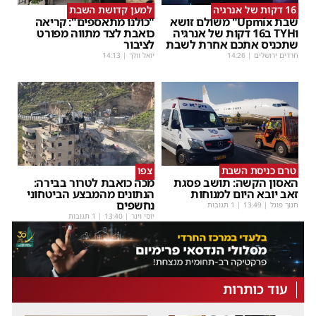
16 דקות של אנרגיה
למען קדושת השבת
שבת Upmix" משולם זושא
"כולנו מתאספים": קריאה
וTYH ב16 דקות של אנרגיה
כואבת לצד מתווה מפורט
שתכניס אתכם אחרת לשבת
לציבור
חרדים ירושלים
|
14:26
יואל וולך
|
14:13
טרם כניסת השבת
צפו
האסון הקשה: תושב פסגת
מכה כואבת לטרור בבירה:
זאב יובא היום למנוחות
הנתונים מהמבצע הביטחוני
נחשפים
חנוך פוגל
|
13:49
| 1 תגובות
יוסי וינר
|
13:40
| 1 תגובות
עוד כותרות