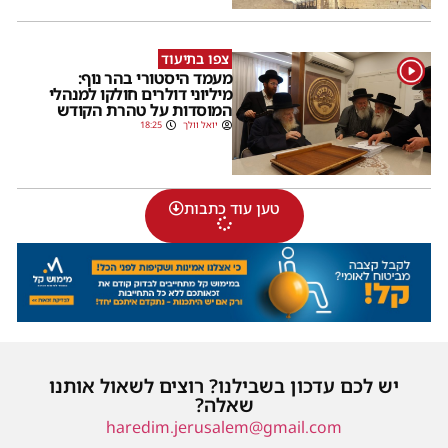
צפו בתיעוד
1
מעמד היסטורי בהר נוף:
מיליוני דולרים חולקו למנהלי
המוסדות על טהרת הקודש
יואל וולך
18:25
טען עוד כתבות
יש לכם עדכון בשבילנו? רוצים לשאול אותנו
שאלה?
haredim.jerusalem@gmail.com