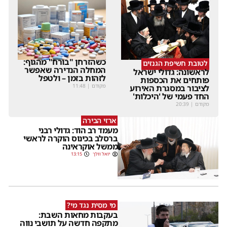
כשהזרחן "בורח" מהגוף:
לטובת חשיפת הגנזים
המחלה הנדירה שאפשר
לראשונה: גדולי ישראל
לזהות בזמן – ולטפל
פותחים את הכספות
מקודם
|
11:48
לציבור במסגרת האירוע
החד פעמי של 'היכלות'
מקודם
|
20:39
ארזי הבירה
מעמד רב הוד: גדולי רבני
ברסלב בכינוס הוקרה לראשי
ממשל אוקראינה
יואל וולך
13:15
מי מסית נגד מי?
בעקבות מחאות השבת:
מתקפה חדשה על תושבי נווה