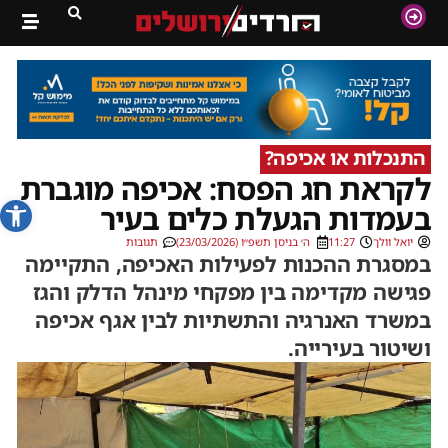
התנכלות או אכיפה?
לקראת חג הפסח: אכיפה מוגברת
פתח סרג
בעמדות הגעלת כלים בעיר
יואל וולך
11:27
ה׳ בניסן תשפ״ו (23/03/2026)
תגובות
במסגרת ההכנות לפעילות האכיפה, התקיימה
פגישה מקדימה בין מפקחי מינהל הדלק והגז
במשרד האנרגיה והתשתיות לבין אגף אכיפה
ושיטור בעירייה.