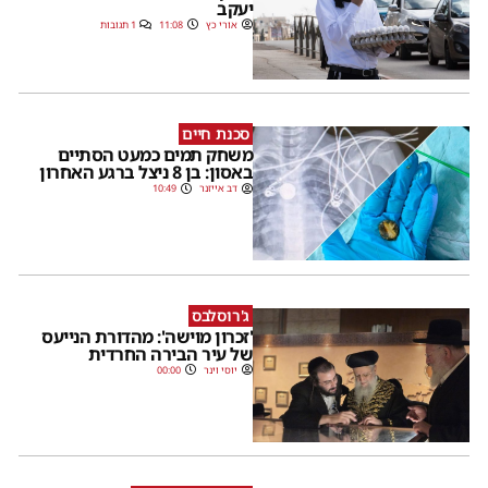
יעקב
אורי כץ
11:08
1 תגובות
סכנת חיים
משחק תמים כמעט הסתיים
באסון: בן 8 ניצל ברגע האחרון
דב אייזנר
10:49
ג'רוסלבס
'זכרון מוישה': מהדורת הנייעס
של עיר הבירה החרדית
יוסי וינר
00:00