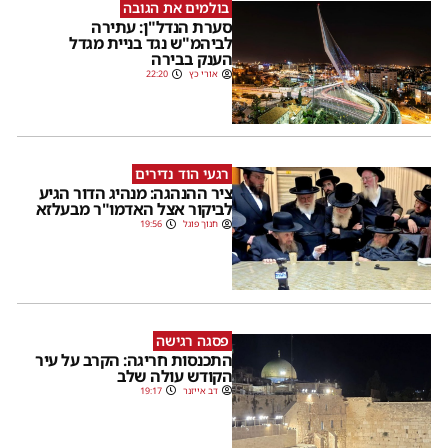
בולמים את הגובה
סערת הנדל"ן: עתירה
לביהמ"ש נגד בניית מגדל
הענק בבירה
אורי כץ
22:20
רגעי הוד נדירים
ציר ההנהגה: מנהיג הדור הגיע
לביקור אצל האדמו"ר מבעלזא
חנוך פוגל
19:56
פסגה רגישה
התכנסות חריגה: הקרב על עיר
הקודש עולה שלב
דב אייזנר
19:17