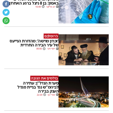
באסון: בן 8 ניצל ברגע האחרון
דב אייזנר
10:49
ג'רוסלבס
'זכרון מוישה': מהדורת הנייעס
של עיר הבירה החרדית
יוסי וינר
00:00
בולמים את הגובה
סערת הנדל"ן: עתירה
לביהמ"ש נגד בניית מגדל
הענק בבירה
אורי כץ
22:20