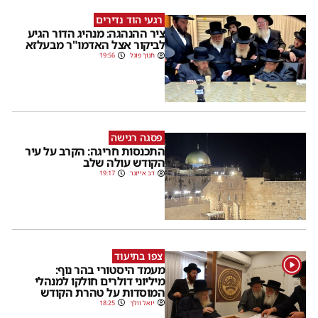
רגעי הוד נדירים
ציר ההנהגה: מנהיג הדור הגיע
לביקור אצל האדמו"ר מבעלזא
חנוך פוגל
19:56
פסגה רגישה
התכנסות חריגה: הקרב על עיר
הקודש עולה שלב
דב אייזנר
19:17
צפו בתיעוד
1
מעמד היסטורי בהר נוף:
מיליוני דולרים חולקו למנהלי
המוסדות על טהרת הקודש
יואל וולך
18:25