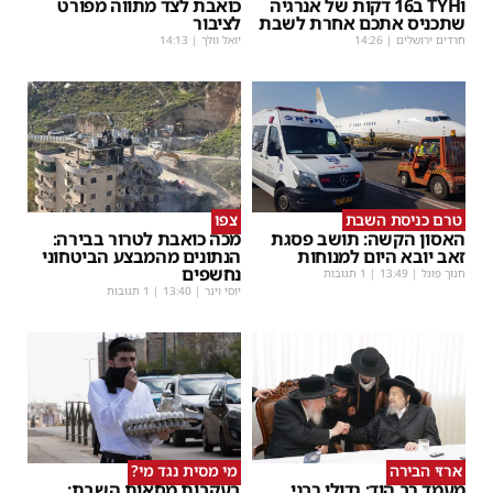
וTYH ב16 דקות של אנרגיה
כואבת לצד מתווה מפורט
שתכניס אתכם אחרת לשבת
לציבור
חרדים ירושלים
|
14:26
יואל וולך
|
14:13
טרם כניסת השבת
צפו
האסון הקשה: תושב פסגת
מכה כואבת לטרור בבירה:
זאב יובא היום למנוחות
הנתונים מהמבצע הביטחוני
נחשפים
חנוך פוגל
|
13:49
| 1 תגובות
יוסי וינר
|
13:40
| 1 תגובות
ארזי הבירה
מי מסית נגד מי?
מעמד רב הוד: גדולי רבני
בעקבות מחאות השבת: