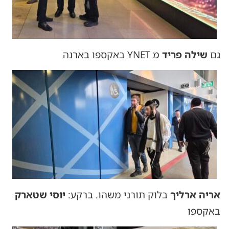
גם
שילה פריד
מ YNET באקספו בארנה
אריה ארליך
בלוק תורני משהו. ברקע:
יוסי שטארק
באקספו