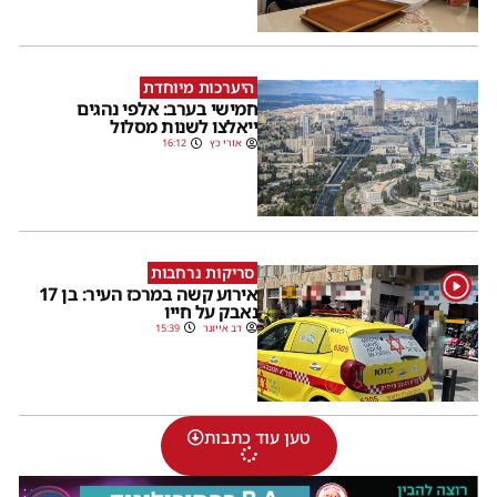
היערכות מיוחדת
חמישי בערב: אלפי נהגים
ייאלצו לשנות מסלול
אורי כץ
16:12
סריקות נרחבות
1
אירוע קשה במרכז העיר: בן 17
נאבק על חייו
דב אייזנר
15:39
טען עוד כתבות