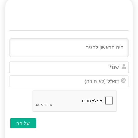
שם*
דוא"ל
(לא
חובה