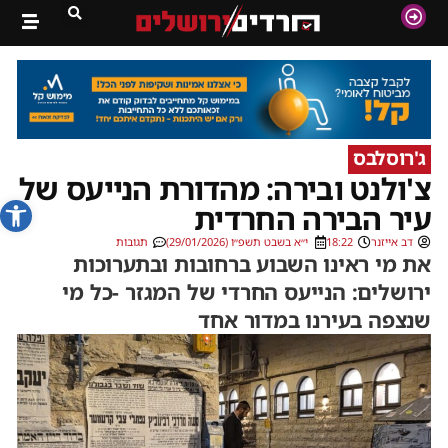
ג'רוסלבס
צ'ולנט ובירה: מהדורת הנייעס של
פתח סרג
עיר הבירה החרדית
דב אייזנר
18:22
י״א בשבט תשפ״ו (29/01/2026)
תגובות
את מי ראינו השבוע ברחובות ובתערוכות
ירושלים: הנייעס החרדי של המגזר -כל מי
שנצפה בעירנו במדור אחד