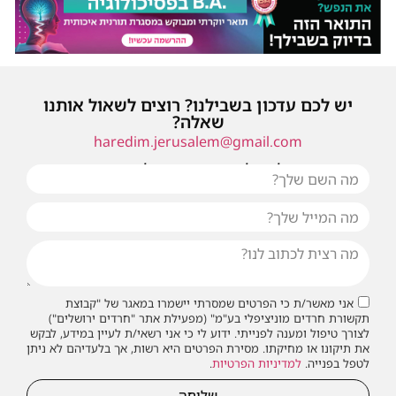
יש לכם עדכון בשבילנו? רוצים לשאול אותנו
שאלה?
haredim.jerusalem@gmail.com
או שילחו אלינו פנייה ונחזור אליכם בהקדם
אני מאשר/ת כי הפרטים שמסרתי יישמרו במאגר של "קבוצת
תקשורת חרדים מוניציפלי בע"מ" (מפעילת אתר "חרדים ירושלים")
לצורך טיפול ומענה לפנייתי. ידוע לי כי אני רשאי/ת לעיין במידע, לבקש
את תיקונו או מחיקתו. מסירת הפרטים היא רשות, אך בלעדיהם לא ניתן
לטפל בפנייה.
למדיניות הפרטיות
.
שליחה