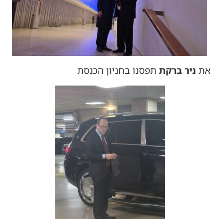
את
ניר ברקת
תפסנו בחניון הכנסת