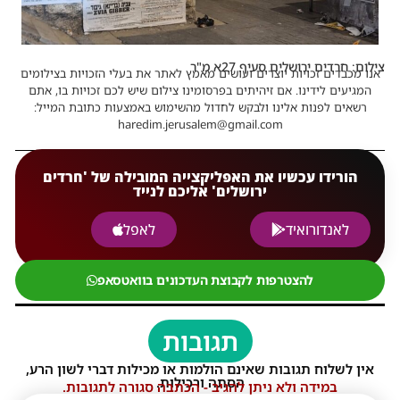
צילום: חרדים ירושלים סעיף 27א מ"ר
אנו מכבדים זכויות יוצרים ועושים מאמץ לאתר את בעלי הזכויות בצילומים
המגיעים לידינו. אם זיהיתים בפרסומינו צילום שיש לכם זכויות בו, אתם
רשאים לפנות אלינו ולבקש לחדול מהשימוש באמצעות כתובת המייל:
haredim.jerusalem@gmail.com
הורידו עכשיו את האפליקצייה המובילה של 'חרדים
ירושלים' אליכם לנייד
לאנדורואיד
לאפל
להצטרפות לקבוצת העדכונים בוואטסאפ
תגובות
אין לשלוח תגובות שאינם הולמות או מכילות דברי לשון הרע,
הסתה ורכילות.
במידה ולא ניתן להגיב - הכתבה סגורה לתגובות.