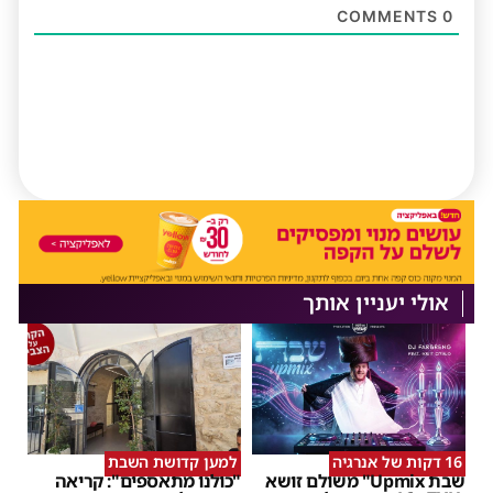
COMMENTS
0
אולי יעניין אותך
16 דקות של אנרגיה
למען קדושת השבת
שבת Upmix" משולם זושא
"כולנו מתאספים": קריאה