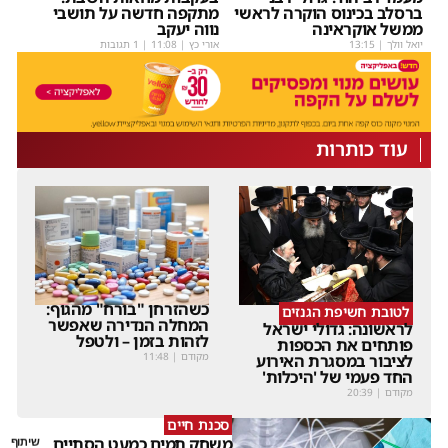
ברסלב בכינוס הוקרה לראשי
מתקפה חדשה על תושבי
ממשל אוקראינה
נווה יעקב
יואל וולך
|
13:15
אורי כץ
|
11:08
| 1 תגובות
עוד כותרות
כשהזרחן "בורח" מהגוף:
לטובת חשיפת הגנזים
המחלה הנדירה שאפשר
לראשונה: גדולי ישראל
לזהות בזמן – ולטפל
פותחים את הכספות
מקודם
|
11:48
לציבור במסגרת האירוע
החד פעמי של 'היכלות'
מקודם
|
20:39
סכנת חיים
משחק תמים כמעט הסתיים
שיתוף