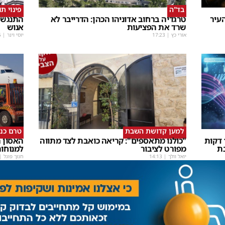
בד"ה
פינוי ת
עיר
טרגדיה ברחוב אדוניהו הכהן: הדרייבר לא
התנגשו
שרד את הפציעות
אנוש
אורי כץ
|
17:23
יוסי וינר
|
5
למען קדושת השבת
טרם כנ
שבת Upmix" משולם זושא וTYH ב16 דקות
"כולנו מתאספים": קריאה כואבת לצד מתווה
האסון ה
ת
מפורט לציבור
למנוחו
יואל וולך
|
14:13
חנוך פוגל
|