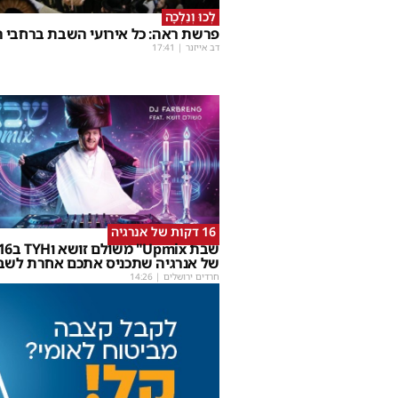
לְכוּ וְנֵלְכָה
פרשת ראה: כל אירועי השבת ברחבי ה
דב אייזנר
|
17:41
16 דקות של אנרגיה
של אנרגיה שתכניס אתכם אחרת לשב
חרדים ירושלים
|
14:26