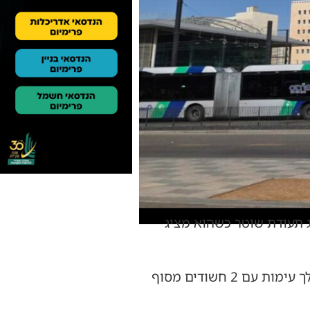
ג תעודת שוטר כשהוא מציג
מדוברות המשטרה נמסר כי בהמשך לפניות כתבים אודות אירוע ירי באויר ע"י שוטר במהלך עימות עם 2 חשודים מסוף