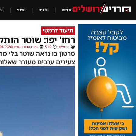
חדשות
חרדים
ספרא
הכ
תיעוד דרמטי
רחו' יפו: שוטר הותק
דב אייזנר
15:10
כ״ב בטבת תשפ״ו (11/01/2026)
סרטון בו נראה שוטר בלי מד
צעירים ערבים מעורר שאלות