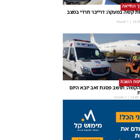
וך החייאה
ת קשה במעקה: דרייבר חרדי במצב
16:3
| 1 תגובות
יסת השבת
קשה: תושב פסגת זאב יובא היום
ת
13:49
| 1 תגובות