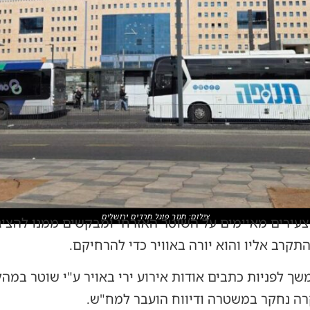
צילום: חנוך פוגל חרדים ירושלים
הצעירים מאיימים על השוטר האזרחי ומבקשים ממנו להצי
תקרב אליו והוא יורה באוויר כדי להרחיקם.
קרה נחקר במשטרה ודיווח הועבר למח"ש.