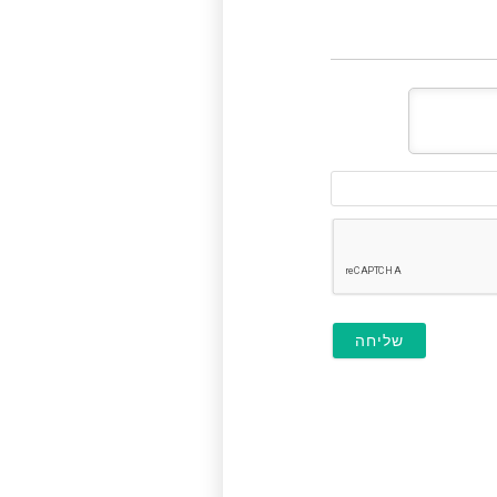
דוא"ל
(לא
חובה)