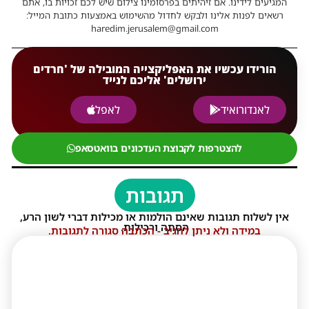
המגיעים לידינו. אם זיהיתים בפרסומינו צילום שיש לכם זכויות בו, אתם
רשאים לפנות אלינו ולבקש לחדול מהשימוש באמצעות כתובת המייל:
haredim.jerusalem@gmail.com
הורידו עכשיו את האפליקצייה המובילה של 'חרדים
ירושלים' אליכם לנייד
לאנדורואיד
לאפל
להצטרפות לקבוצת העדכונים בוואטסאפ
תגובות
אין לשלוח תגובות שאינם הולמות או מכילות דברי לשון הרע,
הסתה ורכילות.
במידה ולא ניתן להגיב - הכתבה סגורה לתגובות.