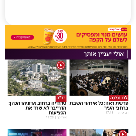
אולי יעניין אותך
1
לְכוּ וְנֵלְכָה
בד"ה
פרשת ראה: כל אירועי השבת
טרגדיה ברחוב אדוניהו הכהן:
ברחבי העיר
הדרייבר לא שרד את
הפציעות
דב אייזנר
|
17:41
אורי כץ
|
17:23
1