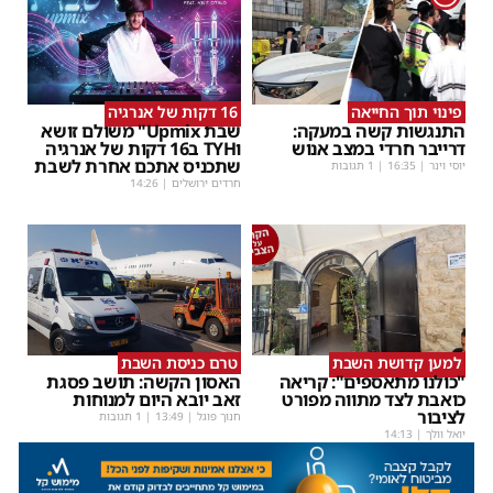
פינוי תוך החייאה
16 דקות של אנרגיה
התנגשות קשה במעקה:
שבת Upmix" משולם זושא
דרייבר חרדי במצב אנוש
וTYH ב16 דקות של אנרגיה
שתכניס אתכם אחרת לשבת
יוסי וינר
|
16:35
| 1 תגובות
חרדים ירושלים
|
14:26
למען קדושת השבת
טרם כניסת השבת
"כולנו מתאספים": קריאה
האסון הקשה: תושב פסגת
כואבת לצד מתווה מפורט
זאב יובא היום למנוחות
לציבור
חנוך פוגל
|
13:49
| 1 תגובות
יואל וולך
|
14:13