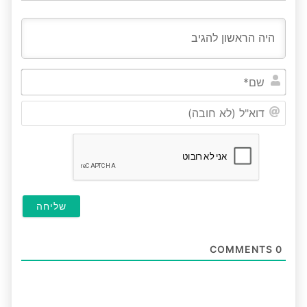
שם*
דוא"ל
(לא
חובה
COMMENTS
0