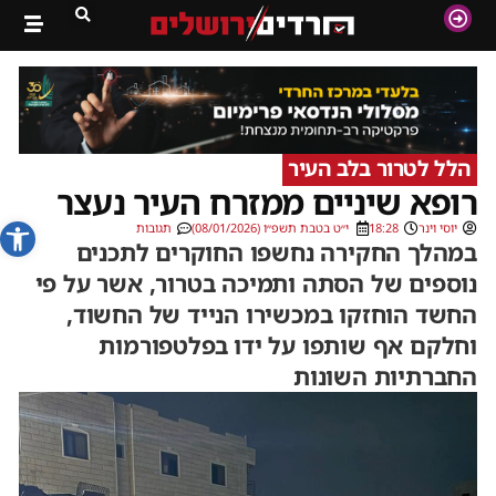
הלל לטרור בלב העיר
רופא שיניים ממזרח העיר נעצר
פתח סרג
יוסי וינר
18:28
י״ט בטבת תשפ״ו (08/01/2026)
תגובות
במהלך החקירה נחשפו החוקרים לתכנים
נוספים של הסתה ותמיכה בטרור, אשר על פי
החשד הוחזקו במכשירו הנייד של החשוד,
וחלקם אף שותפו על ידו בפלטפורמות
החברתיות השונות