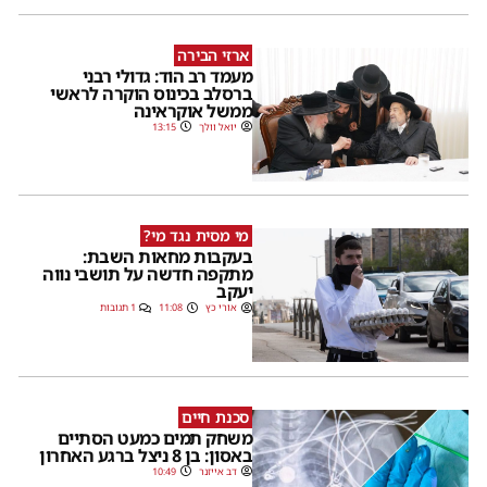
ארזי הבירה
מעמד רב הוד: גדולי רבני
ברסלב בכינוס הוקרה לראשי
ממשל אוקראינה
יואל וולך
13:15
מי מסית נגד מי?
בעקבות מחאות השבת:
מתקפה חדשה על תושבי נווה
יעקב
אורי כץ
11:08
1 תגובות
סכנת חיים
משחק תמים כמעט הסתיים
באסון: בן 8 ניצל ברגע האחרון
דב אייזנר
10:49