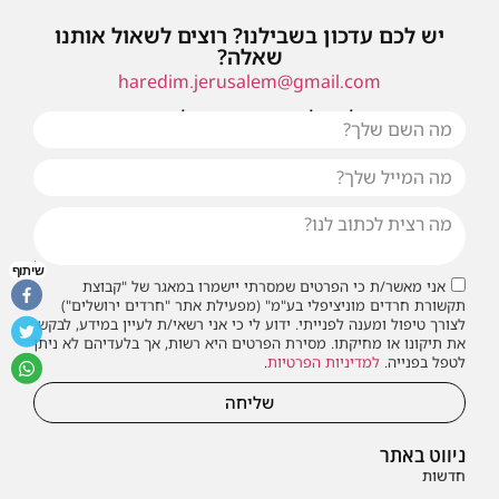
יש לכם עדכון בשבילנו? רוצים לשאול אותנו
שאלה?
haredim.jerusalem@gmail.com
או שילחו אלינו פנייה ונחזור אליכם בהקדם
שיתוף
אני מאשר/ת כי הפרטים שמסרתי יישמרו במאגר של "קבוצת
תקשורת חרדים מוניציפלי בע"מ" (מפעילת אתר "חרדים ירושלים")
לצורך טיפול ומענה לפנייתי. ידוע לי כי אני רשאי/ת לעיין במידע, לבקש
את תיקונו או מחיקתו. מסירת הפרטים היא רשות, אך בלעדיהם לא ניתן
לטפל בפנייה.
למדיניות הפרטיות
.
שליחה
ניווט באתר
חדשות