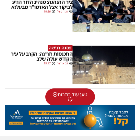
ציר ההנהגה: מנהיג הדור הגיע
לביקור אצל האדמו"ר מבעלזא
חנוך פוגל
19:56
פסגה רגישה
התכנסות חריגה: הקרב על עיר
הקודש עולה שלב
דב אייזנר
19:17
טען עוד כתבות