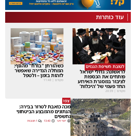
עוד כותרות
כשהזרחן "בורח" מהגוף:
לטובת חשיפת הגנזים
המחלה הנדירה שאפשר
לראשונה: גדולי ישראל
לזהות בזמן – ולטפל
פותחים את הכספות
מקודם
|
11:48
לציבור במסגרת האירוע
החד פעמי של 'היכלות'
מקודם
|
20:39
צפו
מכה כואבת לטרור בבירה:
הנתונים מהמבצע הביטחוני
נחשפים
יוסי וינר
13:40
1 תגובות