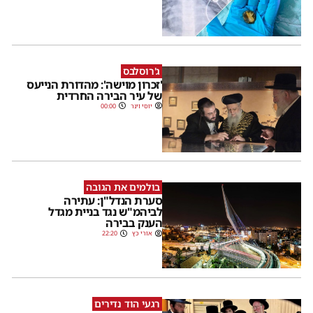
ג'רוסלבס
'זכרון מוישה': מהדורת הנייעס
של עיר הבירה החרדית
יוסי וינר
00:00
בולמים את הגובה
סערת הנדל"ן: עתירה
לביהמ"ש נגד בניית מגדל
הענק בבירה
אורי כץ
22:20
רגעי הוד נדירים