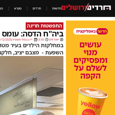
חדשות
חרדים
ספרא
הכ
התפשטות חריגה
ביה"ח הדסה: עומס
יואל וולך
13:55
י״ז בכסלו תשפ״ו (07/12/2025)
במחלקות הילדים בעיר מטופ
השפעת - מצבם יציב, חלקם