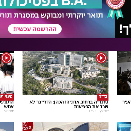
1
1
בד"ה
פינוי ת
עיר
טרגדיה ברחוב אדוניהו הכהן: הדרייבר לא
התנגשו
שרד את הפציעות
אנוש
אורי כץ
|
17:23
יוסי וינר
|
5