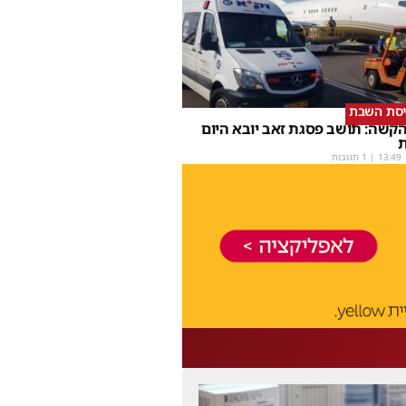
יסת השבת
קשה: תושב פסגת זאב יובא היום
ת
13:49
| 1 תגובות