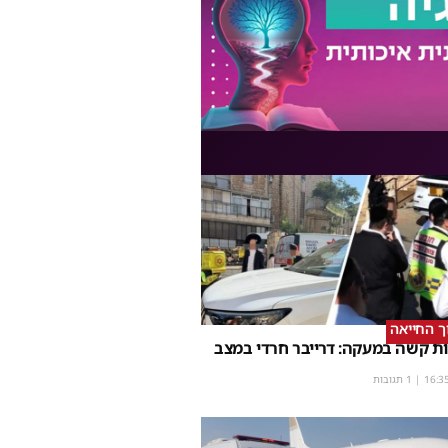
וך החייאה
ת קשה במעקה: דרייבר חרדי במצב
16:3
| 1 תגובות