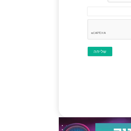
דוא"ל
(לא
חובה)