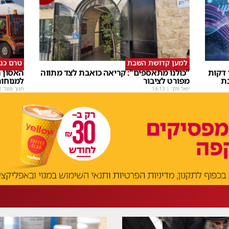
למען קדושת השבת
טרם כנ
שבת Upmix" משולם זושא וTYH ב16 דקות
"כולנו מתאספים": קריאה כואבת לצד מתווה
האסון ה
ת
מפורט לציבור
למנוחו
יואל וולך
|
14:13
חנוך פוגל
|