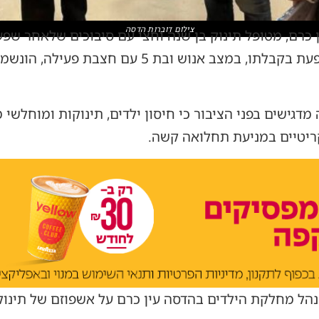
צילום דוברות הדסה
 כרם, מטופל תינוק בן שנה וחצי עם סיבוכים שלאחר שפ
כמו כן מטופל בן שנתיים, עם שפעת בקבלתו, במצב אנ
מדגישים בפני הציבור כי חיסון ילדים, תינוקות ומוחלש
ריטיים במניעת תחלואה קשה.
מנהל מחלקת הילדים בהדסה עין כרם על אשפוזם של תינוק