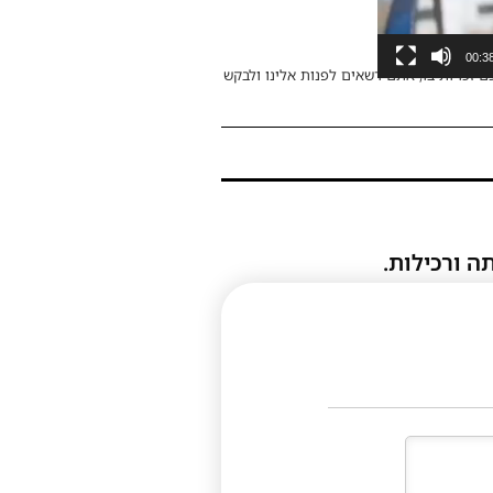
00:3
ם זכויות בו, אתם רשאים לפנות אלינו ולבקש
ה ורכילות.