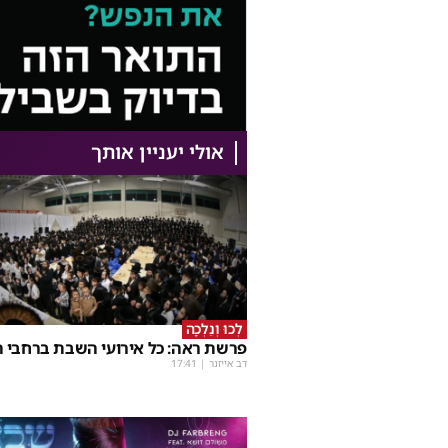
אולי יעניין אותך
לְכוּ וְנֵלְכָה
פרשת ראה: כל אירועי השבת ברחבי ה
דב אייזנר
|
17:41