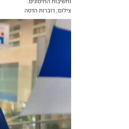
וחשיבות החיסונים.
צילום; דוברות הדסה
נגן
וידאו