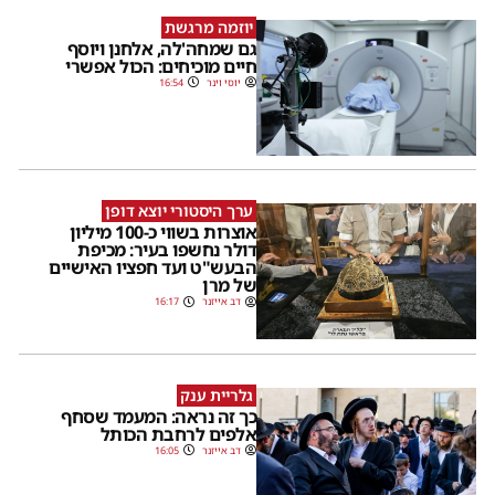
יוזמה מרגשת
גם שמחה'לה, אלחנן ויוסף
חיים מוכיחים: הכול אפשרי
יוסי וינר
16:54
ערך היסטורי יוצא דופן
אוצרות בשווי כ-100 מיליון
דולר נחשפו בעיר: מכיפת
הבעש"ט ועד חפציו האישיים
של מרן
דב אייזנר
16:17
גלריית ענק
כך זה נראה: המעמד שסחף
אלפים לרחבת הכותל
דב אייזנר
16:05