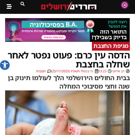
מגיפת החצבת
הדסה עין כרם: פעוט נפטר לאחר
פתח סרג
שחלה בחצבת
דב אייזנר
13:23
ה׳ בכסלו תשפ״ו (25/11/2025)
תגובות
בבית החולים הירושלמי הלך לעולמו תינוק בן
שנה וחצי מסיבוכי המחלה