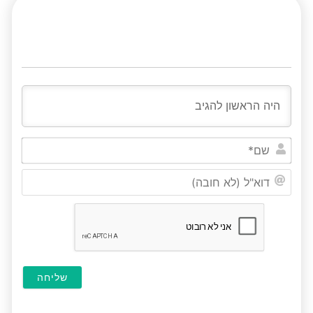
שם*
דוא"ל
(לא
חובה