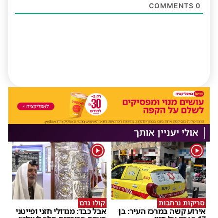
COMMENTS
0
אולי יעניין אותך
1
1
סריקות נרחבות
קולו נדם
אירוע קשה במרכז העיר: בן
אבל כבד: מגדולי חזני ופייטני