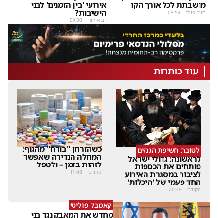
מושבתת לכל אורך הקו
אירועי 'בין הזמנים' לבני
הישיבות?
חנוך פוגל
|
09:54
דב אייזנר
|
09:30
עוד כותרות
כשהזרחן "בורח" מהגוף:
לטובת חשיפת הגנזים
המחלה הנדירה שאפשר
לראשונה: גדולי ישראל
לזהות בזמן – ולטפל
פותחים את הכספות
מקודם
|
11:48
לציבור במסגרת האירוע
החד פעמי של 'היכלות'
מקודם
|
20:39
קאמבק פוליטי
מחדש את המאבק נגד בני