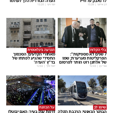
17 נאבק על חייו
העדה הכורדית הלך לעולמו
דב אייזנר
|
15:39
יוסי וינר
|
13:20
בלי הקלות
הכרעה בינלאומית
7 שנים לא מספיקות":
מאחורי הקלעים: הסכסוך
הפרקליטות מערערת; שמו
החסידי שהגיע לפתחו של
של אלחנן רוט הותר לפרסום
בד"ץ 'העדה'
אורי כץ
|
12:43
יואל וולך
|
12:02
שימו לב
על הכוונת
הבוקר הכאוטי: הרכבת הקלה
דרמת ענק בעיר: האם יבוטלו