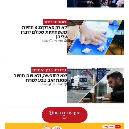
שמחים ביחד
לא רק פארקים: 3 חוויות
משפחתיות שכולם ידברו
עליהן
אורי כץ
15:39
טרגדיה בבין הזמנים
יצא לחופשה, ולא שב: תושב
פסגת זאב טבע למוות
יואל וולך
13:44
טען עוד כתבות