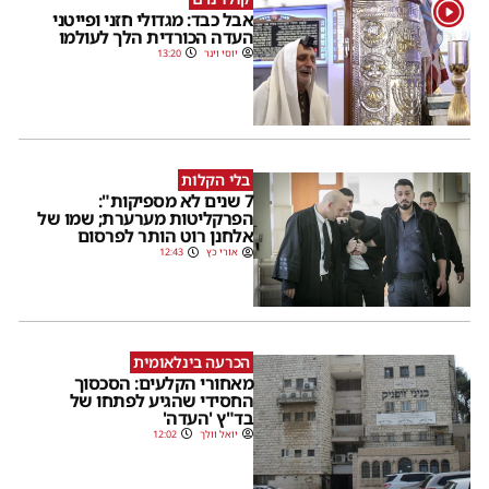
1
אבל כבד: מגדולי חזני ופייטני
העדה הכורדית הלך לעולמו
יוסי וינר
13:20
בלי הקלות
7 שנים לא מספיקות":
הפרקליטות מערערת; שמו של
אלחנן רוט הותר לפרסום
אורי כץ
12:43
הכרעה בינלאומית
מאחורי הקלעים: הסכסוך
החסידי שהגיע לפתחו של
בד"ץ 'העדה'
יואל וולך
12:02