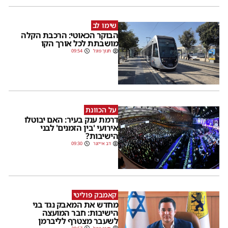
שימו לב
הבוקר הכאוטי: הרכבת הקלה
מושבתת לכל אורך הקו
חנוך פוגל
09:54
על הכוונת
דרמת ענק בעיר: האם יבוטלו
אירועי 'בין הזמנים' לבני
הישיבות?
דב אייזנר
09:30
קאמבק פוליטי
מחדש את המאבק נגד בני
הישיבות: חבר המועצה
לשעבר מצטרף לליברמן