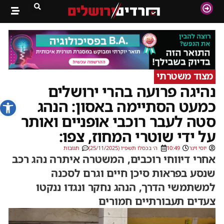
מצוד משטרתי
נהיגה פרועה בהרי ירושלים
פתח סרג
כמעט הסתיימה באסון: הנהג
סטה לעבר רוכבי אופניים ואותר
על ידי שוטרי המחוז, צפו:
יוסי וינר
10:49
ה׳ בכסלו תשפ״ו (25/11/2025)
תגובות
אחרי דיווחי רוכבים, המשטרה איתרה נהג רכב
שנסע בפראות סיכן חיים וגרם לסכנה
למשתמשי הדרך, הנהג נחקר ונגדו ננקטו
צעדים תעבורתיים חמורים