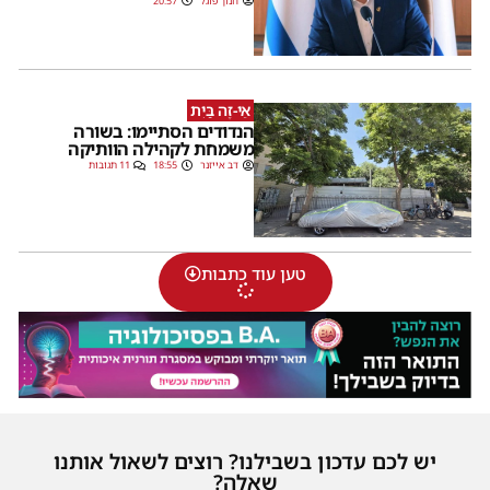
חנוך פוגל
20:57
אֵי-זֶה בַּיִת
הנדודים הסתיימו: בשורה
משמחת לקהילה הוותיקה
דב אייזנר
18:55
11 תגובות
טען עוד כתבות
יש לכם עדכון בשבילנו? רוצים לשאול אותנו
שאלה?