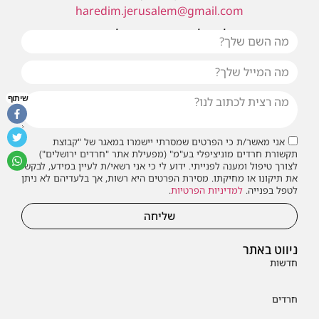
haredim.jerusalem@gmail.com
או שילחו אלינו פנייה ונחזור אליכם בהקדם
שיתוף
אני מאשר/ת כי הפרטים שמסרתי יישמרו במאגר של "קבוצת
תקשורת חרדים מוניציפלי בע"מ" (מפעילת אתר "חרדים ירושלים")
לצורך טיפול ומענה לפנייתי. ידוע לי כי אני רשאי/ת לעיין במידע, לבקש
את תיקונו או מחיקתו. מסירת הפרטים היא רשות, אך בלעדיהם לא ניתן
לטפל בפנייה.
למדיניות הפרטיות
.
שליחה
ניווט באתר
חדשות
חרדים