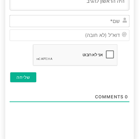
שם*
דוא"ל
(לא
חובה
COMMENTS
0