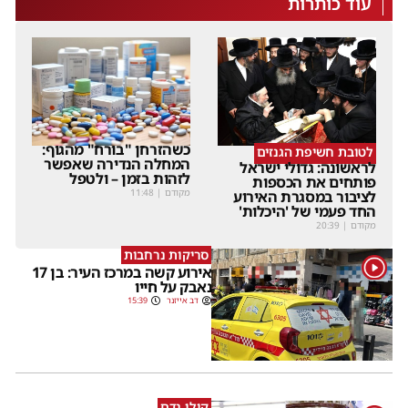
עוד כותרות
כשהזרחן "בורח" מהגוף:
לטובת חשיפת הגנזים
המחלה הנדירה שאפשר
לראשונה: גדולי ישראל
לזהות בזמן – ולטפל
פותחים את הכספות
מקודם
|
11:48
לציבור במסגרת האירוע
החד פעמי של 'היכלות'
מקודם
|
20:39
סריקות נרחבות
1
אירוע קשה במרכז העיר: בן 17
נאבק על חייו
דב אייזנר
15:39
קולו נדם