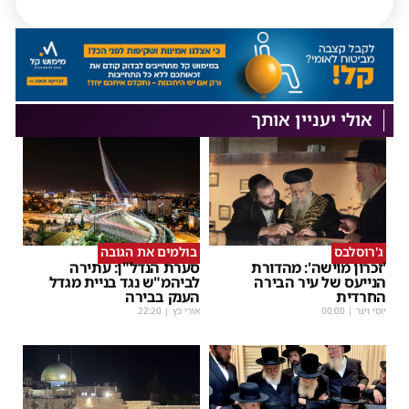
אולי יעניין אותך
ג'רוסלבס
בולמים את הגובה
'זכרון מוישה': מהדורת
סערת הנדל"ן: עתירה
הנייעס של עיר הבירה
לביהמ"ש נגד בניית מגדל
החרדית
הענק בבירה
יוסי וינר
|
00:00
אורי כץ
|
22:20