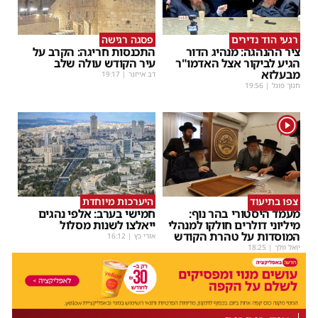
רגעי הוד נדירים
פסגה רגישה
ציר ההנהגה: מנהיג הדור
התכנסות חריגה: הקרב על
הגיע לביקור אצל האדמו"ר
עיר הקודש עולה שלב
מבעלזא
דב אייזנר
|
19:17
חנוך פוגל
|
19:56
1
צפו בתיעוד
היערכות מיוחדת
מעמד היסטורי בהר נוף:
חמישי בערב: אלפי נהגים
מיליוני דולרים חולקו למנהלי
ייאלצו לשנות מסלול
המוסדות על טהרת הקודש
אורי כץ
|
16:12
יואל וולך
|
18:25