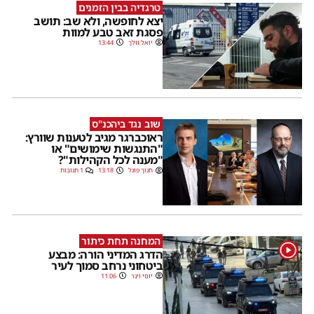
טרגדיה בבין הזמנים
יצא לחופשה, ולא שב: תושב
פסגת זאב טבע למוות
יואל וולך
13:44
שוב נגד ביהכנ"ס
ראוכברגר מגיב לטענות שוורץ:
"התנגשות שימושים" או
"מענה לכל הקהילות"?
חנוך פוגל
13:18
1 תגובות
המחנה תחת כיתור
1
הדרג המדיני הורה: מבצע
ביטחוני נרחב סמוך לעיר
יוסי וינר
11:06