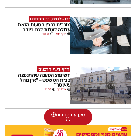
ירושלמים, כך תתגוננו
מוכרים רכב? הטעות הזאת
עלולה לעלות לכם ביוקר
חנוך פוגל
10:34
חרף דעת הרבנים
חשיפה: הטענה שהתנפצה
בבית המשפט – "אין נוהל
שאוסר"
אורי כץ
10:10
טען עוד כתבות