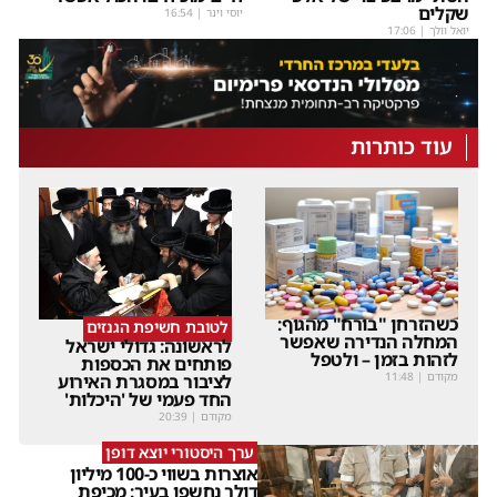
שקלים
יוסי וינר
|
16:54
יואל וולך
|
17:06
עוד כותרות
כשהזרחן "בורח" מהגוף:
לטובת חשיפת הגנזים
המחלה הנדירה שאפשר
לראשונה: גדולי ישראל
לזהות בזמן – ולטפל
פותחים את הכספות
מקודם
|
11:48
לציבור במסגרת האירוע
החד פעמי של 'היכלות'
מקודם
|
20:39
ערך היסטורי יוצא דופן
אוצרות בשווי כ-100 מיליון
דולר נחשפו בעיר: מכיפת