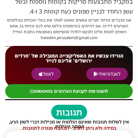
במקביל מתבצעות סריקות בקומות נוספות ובשל
עשן החודר לבניין מפונים כעת קומות 3 ו-4.
אנו מכבדים זכויות יוצרים ועושים מאמץ לאתר את בעלי הזכויות בצילומים
המגיעים לידינו. אם זיהיתים בפרסומינו צילום שיש לכם זכויות בו, אתם
רשאים לפנות אלינו ולבקש לחדול מהשימוש באמצעות כתובת המייל:
haredim.jerusalem@gmail.com
הורידו עכשיו את האפליקצייה המובילה של 'חרדים
ירושלים' אליכם לנייד
לאנדורואיד
לאפל
להצטרפות לקבוצת העדכונים בוואטסאפ
תגובות
אין לשלוח תגובות שאינם הולמות או מכילות דברי לשון הרע,
הסתה ורכילות.
במידה ולא ניתן להגיב - הכתבה סגורה לתגובות.