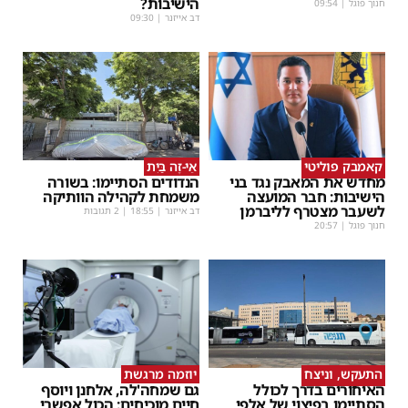
הישיבות?
חנוך פוגל
|
09:54
דב אייזנר
|
09:30
קאמבק פוליטי
אֵי-זֶה בַּיִת
מחדש את המאבק נגד בני
הנדודים הסתיימו: בשורה
הישיבות: חבר המועצה
משמחת לקהילה הוותיקה
לשעבר מצטרף לליברמן
דב אייזנר
|
18:55
| 2 תגובות
חנוך פוגל
|
20:57
התעקש, וניצח
יוזמה מרגשת
האיחורים בדרך לכולל
גם שמחה'לה, אלחנן ויוסף
הסתיימו בפיצוי של אלפי
חיים מוכיחים: הכול אפשרי