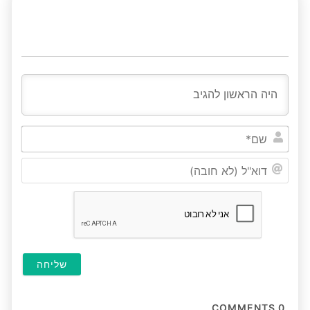
שם*
דוא"ל
(לא
חובה
COMMENTS
0