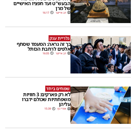
הבעש"ט ועד חפציו האישיים
של מרן
דב אייזנר
16:17
גלריית ענק
כך זה נראה: המעמד שסחף
אלפים לרחבת הכותל
דב אייזנר
16:05
שמחים ביחד
לא רק פארקים: 3 חוויות
משפחתיות שכולם ידברו
עליהן
אורי כץ
15:39