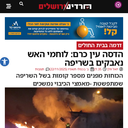
דרמה בבית החולים
הדסה עין כרם: לוחמי האש
פתח סרג
נאבקים בשריפה
יואל וולך
21:35
ב׳ בכסלו תשפ״ו (22/11/2025)
תגובות
הכוחות מפנים מספר קומות בשל השריפה
שמתפשטת -מאמצי הכיבוי נמשכים