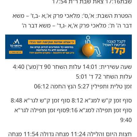
שבת17:16 צאת שבת ר"ת 17:54
הפטרת השבת: א',ס': מלאכי פרק א',א -ב,ז' – משא
דבר ה' ת': מלאכי פרק א',א -ג,ד' – משא דבר ה'
שעה עשירית: 14:01 עלות השחר 90 ד'(מע') 4:40
עלות השחר 72 ד' 5:01
זמן טלית ותפילין 5:27 הנץ החמה 06:12
סוף זמן ק"ש למג"א 8:12 סוף זמן ק"ש לגר"א 8:48
סוף זמן תפילה למג"א 9:16סוף זמן תפילה לגר"א
9:40
חצות היום והלילה 11:24 מנחה גדולה 11:54 מנחה