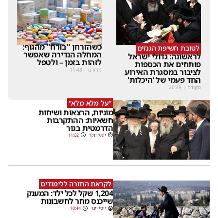
כשהזרחן "בורח" מהגוף:
לטובת חשיפת הגנזים
המחלה הנדירה שאפשר
לראשונה: גדולי ישראל
לזהות בזמן – ולטפל
פותחים את הכספות
מקודם
|
11:48
לציבור במסגרת האירוע
החד פעמי של 'היכלות'
מקודם
|
20:39
"על מלא מלא"
מוניות, הרצאות ושיחות
חשאיות: ההתקרבות
הדרמטית בגור
יואל וולך
11:02
לקראת החזרה ללימודים
1,204 שקל לכל ילד: המענק
שייכנס מחר לחשבונות
יוסי וינר
10:44