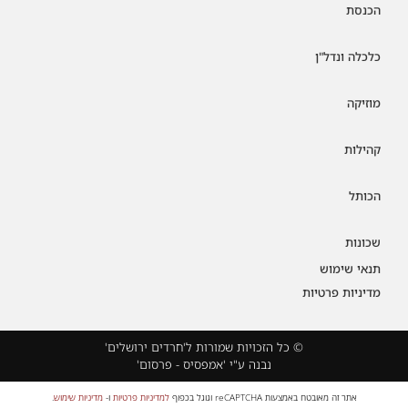
הכנסת
כלכלה ונדל"ן
מוזיקה
קהילות
הכותל
שכונות
תנאי שימוש
מדיניות פרטיות
© כל הזכויות שמורות ל'חרדים ירושלים'
נבנה ע"י 'אמפסיס - פרסום'
אתר זה מאובטח באמצעות reCAPTCHA וגוגל בכפוף
למדיניות פרטיות
ו-
מדיניות שימוש
.