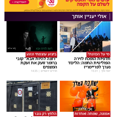
אולי יעניין אותך
מי על הכוונת?
ביצוע עוצמתי ונוגע
תלפיות הופכת לזירה
"רוצה להיות אבא" קובי
הפוליטית החמה: הליכוד
ברומר זועק את זעקת
נערך לפריימריז
המצפים
יואל וולך
|
15:31
חרדים ירושלים
|
14:35
אמונה, שמחה ואחדות
הלחץ רק גובר