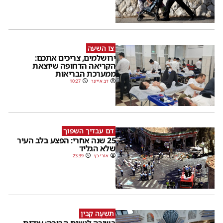
צו השעה
ירושלמים, צריכים אתכם:
הקריאה הדחופה שיוצאת
ממערכת הבריאות
דב אייזנר
10:27
דם עבדיך השפוך
25 שנה אחרי: הפצע בלב העיר
שלא הגליד
אורי כץ
23:39
תִּשְׁעָה קַבִּין