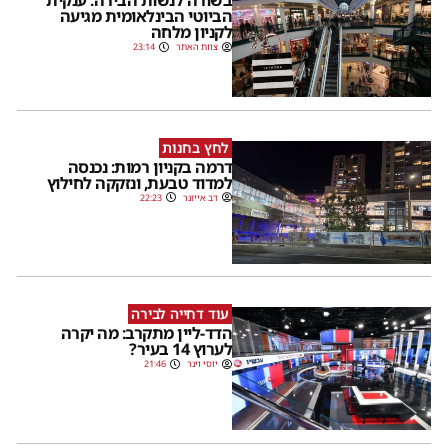
בשורה לנשות הבירה: ענקית
הביוטי הבינלאומית מגיעה
לקניון מלחה
צוות האתר
23:14
לחץ בחנות
דרמה בקניון רמות: נכנסה
למדוד טבעת, ונזקקה לחילוץ
דב אייזנר
22:23
עוד דחייה לבירה
הדד-ליין מתקרב: מה יקרה
לערוץ 14 בעיר?
יוסי וינר
21:46