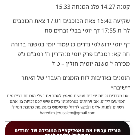
קטנה 14:27 פלג המנחה 15:33
שקיעה 16:42 צאת הכוכבים 17:01 צאת הכוכבים
לר"ת 17:55 דף יומי בבלי זבחים סח
דף יומי ירושלמי נדרים כז עמוד יומי במשנה ברורה
חה קא: רמב"ם פרק יומי סנהדרין ח' רמב"ם ג"פ
מכירה י' משנה יומית חולין – ט ז'
הזמנים באדיבות לוח הזמנים העברי של האתר
״ישיבה״
אנו מכבדים זכויות יוצרים ועושים מאמץ לאתר את בעלי הזכויות בצילומים
המגיעים לידינו. אם זיהיתים בפרסומינו צילום שיש לכם זכויות בו, אתם
רשאים לפנות אלינו ולבקש לחדול מהשימוש באמצעות כתובת המייל:
haredim.jerusalem@gmail.com
הורידו עכשיו את האפליקצייה המובילה של 'חרדים