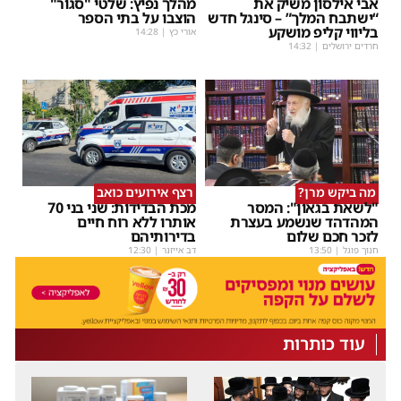
אבי אילסון משיק את
מהלך נפיץ: שלטי "סגור"
“ישתבח המלך” – סינגל חדש
הוצבו על בתי הספר
בליווי קליפ מושקע
אורי כץ
|
14:28
חרדים ירושלים
|
14:32
מה ביקש מרן?
רצף אירועים כואב
"לשאת בגאון": המסר
מכת הבדידות: שני בני 70
המהדהד שנשמע בעצרת
אותרו ללא רוח חיים
לזכר חכם שלום
בדירותיהם
חנוך פוגל
|
13:50
דב אייזנר
|
12:30
עוד כותרות