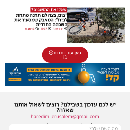
שאלו את התושבים?
"בום, צצה לנו תחנה מתחת
לבית": המאבק שמסעיר את
השכונה החרדית
חנוך פוגל
19:37
3 תגובות
טען עוד כתבות
יש לכם עדכון בשבילנו? רוצים לשאול אותנו
שאלה?
haredim.jerusalem@gmail.com
או שילחו אלינו פנייה ונחזור אליכם בהקדם