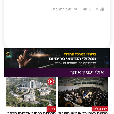
0
0
הגב לתגובה
אולי יעניין אותך
1
לְכוּ וְנֵלְכָה
בד"ה
פרשת ראה: כל אירועי השבת
טרגדיה ברחוב אדוניהו הכהן: