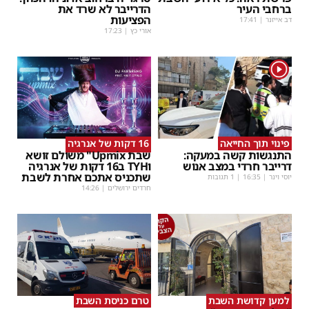
ברחבי העיר
הדרייבר לא שרד את
הפציעות
דב אייזנר
|
17:41
אורי כץ
|
17:23
1
פינוי תוך החייאה
16 דקות של אנרגיה
התנגשות קשה במעקה:
שבת Upmix" משולם זושא
דרייבר חרדי במצב אנוש
וTYH ב16 דקות של אנרגיה
שתכניס אתכם אחרת לשבת
יוסי וינר
|
16:35
| 1 תגובות
חרדים ירושלים
|
14:26
למען קדושת השבת
טרם כניסת השבת