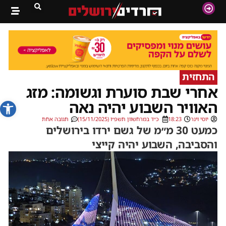
התחזית
אחרי שבת סוערת וגשומה: מזג
פתח סרג
האוויר השבוע יהיה נאה
יוסי וינר
18:23
כ״ד במרחשוון תשפ״ו (15/11/2025)
תגובה אחת
כמעט 30 מ״מ של גשם ירדו בירושלים
והסביבה, השבוע יהיה קייצי