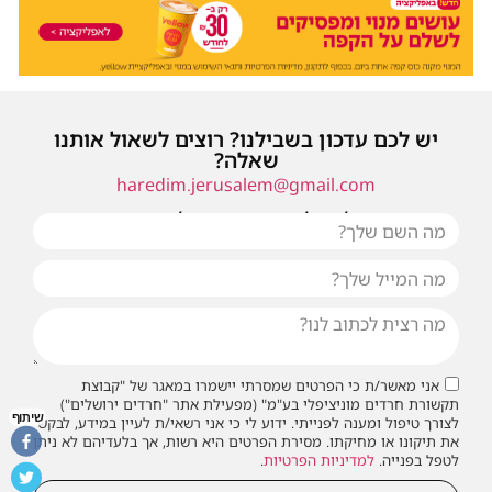
יש לכם עדכון בשבילנו? רוצים לשאול אותנו
שאלה?
haredim.jerusalem@gmail.com
או שילחו אלינו פנייה ונחזור אליכם בהקדם
אני מאשר/ת כי הפרטים שמסרתי יישמרו במאגר של "קבוצת
תקשורת חרדים מוניציפלי בע"מ" (מפעילת אתר "חרדים ירושלים")
שיתוף
לצורך טיפול ומענה לפנייתי. ידוע לי כי אני רשאי/ת לעיין במידע, לבקש
את תיקונו או מחיקתו. מסירת הפרטים היא רשות, אך בלעדיהם לא ניתן
לטפל בפנייה.
למדיניות הפרטיות
.