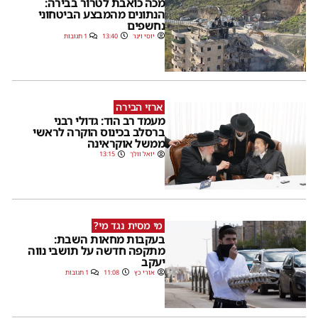
מכה כואבת לטרור בבירה:
הנתונים מהמבצע הביטחוני
נחשפים
יוסי וינר
13:40
1 תגובות
ארזי הבירה
מעמד רב הוד: גדולי רבני
ברסלב בכינוס הוקרה לראשי
ממשל אוקראינה
יואל וולך
13:15
מי מסית נגד מי?
בעקבות מחאות השבת:
מתקפה חדשה על תושבי נווה
יעקב
אורי כץ
11:08
1 תגובות