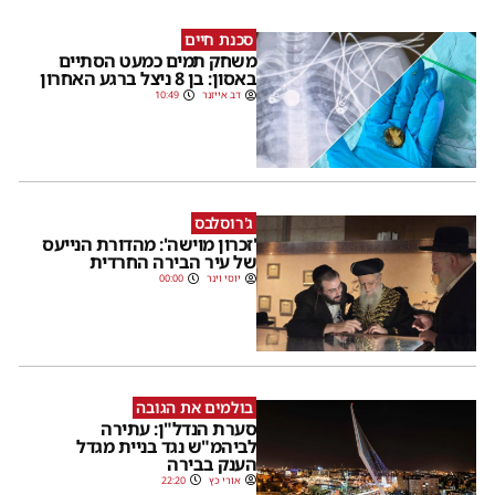
סכנת חיים
משחק תמים כמעט הסתיים
באסון: בן 8 ניצל ברגע האחרון
דב אייזנר
10:49
ג'רוסלבס
'זכרון מוישה': מהדורת הנייעס
של עיר הבירה החרדית
יוסי וינר
00:00
בולמים את הגובה
סערת הנדל"ן: עתירה
לביהמ"ש נגד בניית מגדל
הענק בבירה
אורי כץ
22:20