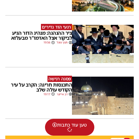
רגעי הוד נדירים
ציר ההנהגה: מנהיג הדור הגיע
לביקור אצל האדמו"ר מבעלזא
חנוך פוגל
19:56
פסגה רגישה
התכנסות חריגה: הקרב על עיר
הקודש עולה שלב
דב אייזנר
19:17
טען עוד כתבות