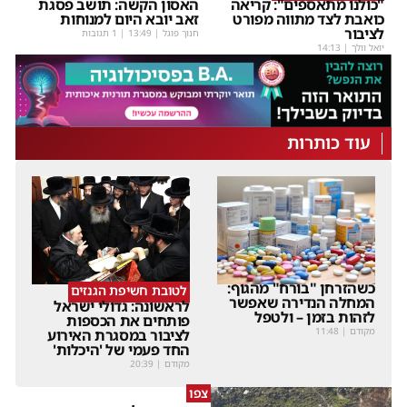
"כולנו מתאספים": קריאה
האסון הקשה: תושב פסגת
כואבת לצד מתווה מפורט
זאב יובא היום למנוחות
לציבור
חנוך פוגל
|
13:49
| 1 תגובות
יואל וולך
|
14:13
עוד כותרות
כשהזרחן "בורח" מהגוף:
לטובת חשיפת הגנזים
המחלה הנדירה שאפשר
לראשונה: גדולי ישראל
לזהות בזמן – ולטפל
פותחים את הכספות
מקודם
|
11:48
לציבור במסגרת האירוע
החד פעמי של 'היכלות'
מקודם
|
20:39
צפו