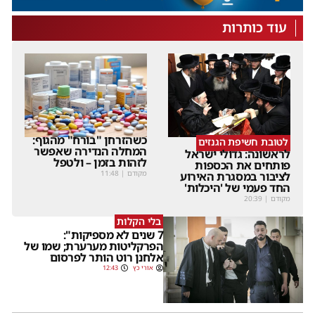
עוד כותרות
כשהזרחן "בורח" מהגוף:
לטובת חשיפת הגנזים
המחלה הנדירה שאפשר
לראשונה: גדולי ישראל
לזהות בזמן – ולטפל
פותחים את הכספות
מקודם
|
11:48
לציבור במסגרת האירוע
החד פעמי של 'היכלות'
מקודם
|
20:39
בלי הקלות
7 שנים לא מספיקות":
הפרקליטות מערערת; שמו של
אלחנן רוט הותר לפרסום
אורי כץ
12:43