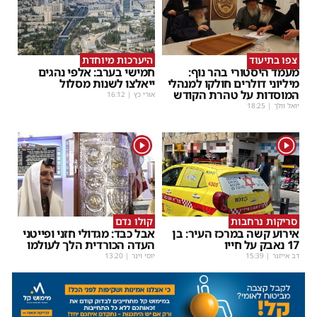
צפו בתיעוד
היערכות מיוחדת
מעמד היסטורי בהר נוף:
חמישי בערב: אלפי נהגים
מיליוני דולרים חולקו למנהלי
ייאלצו לשנות מסלול
המוסדות על טהרת הקודש
אורי כץ
|
16:12
יואל וולך
|
18:25
1
1
סריקות נרחבות
קולו נדם
אירוע קשה במרכז העיר: בן
אבל כבד: מגדולי חזני ופייטני
17 נאבק על חייו
העדה הכורדית הלך לעולמו
דב אייזנר
|
15:39
יוסי וינר
|
13:20