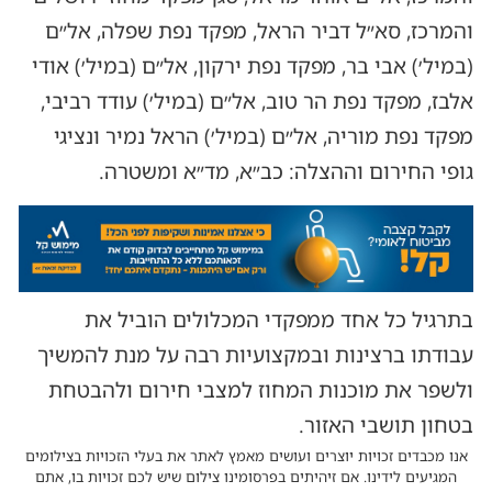
והמרכז, סא״ל דביר הראל, מפקד נפת שפלה, אל״ם
(במיל׳) אבי בר, מפקד נפת ירקון, אל״ם (במיל׳) אודי
אלבז, מפקד נפת הר טוב, אל״ם (במיל׳) עודד רביבי,
מפקד נפת מוריה, אל״ם (במיל׳) הראל נמיר ונציגי
גופי החירום וההצלה: כב״א, מד״א ומשטרה.
בתרגיל כל אחד ממפקדי המכלולים הוביל את
עבודתו ברצינות ובמקצועיות רבה על מנת להמשיך
ולשפר את מוכנות המחוז למצבי חירום ולהבטחת
בטחון תושבי האזור.
אנו מכבדים זכויות יוצרים ועושים מאמץ לאתר את בעלי הזכויות בצילומים
המגיעים לידינו. אם זיהיתים בפרסומינו צילום שיש לכם זכויות בו, אתם