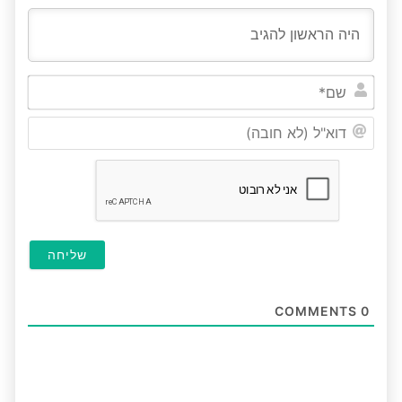
שם*
דוא"ל
(לא
חובה
COMMENTS
0