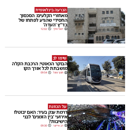
הכרעה בינלאומית
מאחורי הקלעים: הסכסוך
החסידי שהגיע לפתחו של
בד"ץ 'העדה'
יואל וולך
12:02
שימו לב
הבוקר הכאוטי: הרכבת הקלה
מושבתת לכל אורך הקו
חנוך פוגל
09:54
על הכוונת
דרמת ענק בעיר: האם יבוטלו
אירועי 'בין הזמנים' לבני
הישיבות?
דב אייזנר
09:30