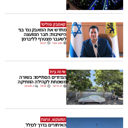
קאמבק פוליטי
מחדש את המאבק נגד בני
הישיבות: חבר המועצה
לשעבר מצטרף לליברמן
חנוך פוגל
20:57
אֵי-זֶה בַּיִת
הנדודים הסתיימו: בשורה
משמחת לקהילה הוותיקה
דב אייזנר
18:55
2 תגובות
התעקש, וניצח
האיחורים בדרך לכולל