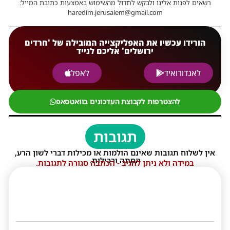
רשאים לפנות אלינו ולבקש לחדול מהשימוש באמצעות כתובת המייל:
haredim.jerusalem@gmail.com
הורידו עכשיו את האפליקצייה המובילה של 'חרדים
ירושלים' אליכם לנייד
לאנדורואיד
לאפל
להצטרפות לקבוצת העדכונים בוואטסאפ
תגובות
אין לשלוח תגובות שאינם הולמות או מכילות דברי לשון הרע,
הסתה ורכילות.
במידה ולא ניתן להגיב - הכתבה סגורה לתגובות.