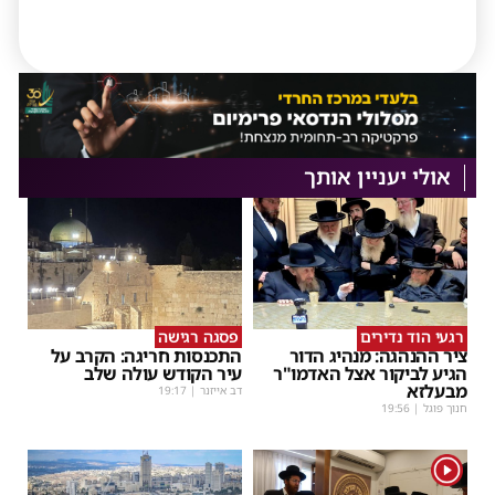
אולי יעניין אותך
רגעי הוד נדירים
פסגה רגישה
ציר ההנהגה: מנהיג הדור
התכנסות חריגה: הקרב על
הגיע לביקור אצל האדמו"ר
עיר הקודש עולה שלב
מבעלזא
דב אייזנר
|
19:17
חנוך פוגל
|
19:56
1