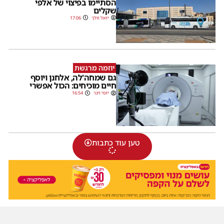
הסתיימו בפיצוי של אלפי
שקלים
יואל וולך
17:06
יוזמה מרגשת
גם שמחה'לה, אלחנן ויוסף
חיים מוכיחים: הכול אפשרי
יוסי וינר
16:54
טען עוד כתבות