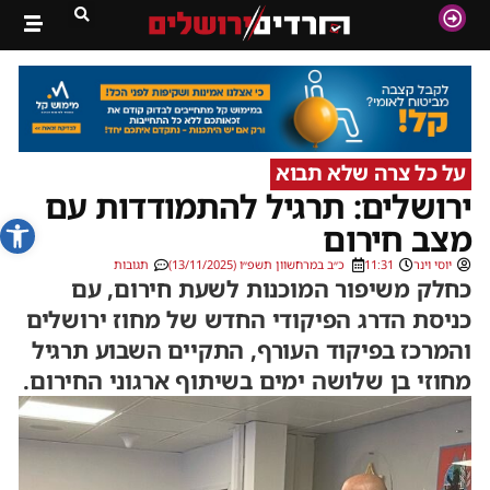
על כל צרה שלא תבוא
ירושלים: תרגיל להתמודדות עם
פתח סרג
מצב חירום
יוסי וינר
11:31
כ״ב במרחשוון תשפ״ו (13/11/2025)
תגובות
כחלק משיפור המוכנות לשעת חירום, עם
כניסת הדרג הפיקודי החדש של מחוז ירושלים
והמרכז בפיקוד העורף, התקיים השבוע תרגיל
מחוזי בן שלושה ימים בשיתוף ארגוני החירום.