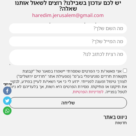
יש לכם עדכון בשבילנו? רוצים לשאול אותנו
שאלה?
haredim.jerusalem@gmail.com
או שילחו אלינו פנייה ונחזור אליכם בהקדם
אני מאשר/ת כי הפרטים שמסרתי יישמרו במאגר של "קבוצת
תקשורת חרדים מוניציפלי בע"מ" (מפעילת אתר "חרדים ירושלים")
לצורך טיפול ומענה לפנייתי. ידוע לי כי אני רשאי/ת לעיין במידע, לבקש
שיתוף
את תיקונו או מחיקתו. מסירת הפרטים היא רשות, אך בלעדיהם לא ניתן
לטפל בפנייה.
למדיניות הפרטיות
.
שליחה
ניווט באתר
חדשות