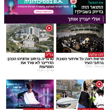
אולי יעניין אותך
1
לְכוּ וְנֵלְכָה
בד"ה
פרשת ראה: כל אירועי השבת
טרגדיה ברחוב אדוניהו הכהן:
ברחבי העיר
הדרייבר לא שרד את
הפציעות
דב אייזנר
|
17:41
אורי כץ
|
17:23
1